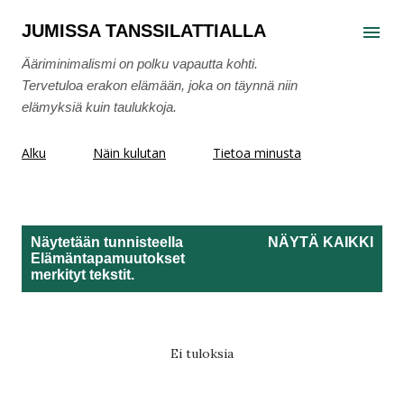
Siirry pääsisältöön
JUMISSA TANSSILATTIALLA
Ääriminimalismi on polku vapautta kohti.
Tervetuloa erakon elämään, joka on täynnä niin
elämyksiä kuin taulukkoja.
Alku
Näin kulutan
Tietoa minusta
Näytetään tunnisteella
NÄYTÄ KAIKKI
Elämäntapamuutokset
T
merkityt tekstit.
e
k
s
Ei tuloksia
t
i