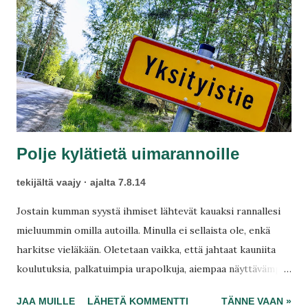
Polje kylätietä uimarannoille
tekijältä
vaajy
ajalta
7.8.14
Jostain kumman syystä ihmiset lähtevät kauaksi rannallesi
mieluummin omilla autoilla. Minulla ei sellaista ole, enkä
harkitse vieläkään. Oletetaan vaikka, että jahtaat kauniita
koulutuksia, palkatuimpia urapolkuja, aiempaa näyttävämpiä
parisuhteita ja maailman toimeliaimpia lapsia, mutta usein
JAA MUILLE
LÄHETÄ KOMMENTTI
TÄNNE VAAN »
tärkein unohtuu. Jahtaamme kauniita omakotitaloja ja isoja