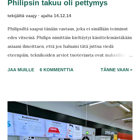
Philipsin takuu oli pettymys
tekijältä
vaajy
ajalta
14.12.14
Philipsiltä saapui tänään vastaus, joka ei sinällään toiminut
edes vitseinä. Philips nimittäin kieltäytyi käsittelemästäkään
asiaani ilmoittaen, että jos haluaisi tätä juttua viedä
eteenpäin, teknikoiden arviot tuoteviasta ovat maksullisia.
Tapauksessa, jossa heidän mukaan tämäkään asia ei kuuluisi
JAA MUILLE
6 KOMMENTTIA
TÄNNE VAAN »
takuuseen. Tuntuu, että eihän se kuulu, jos heti siitä
keskustellaan. Maailmassa ei ole mahdollista se, että liimaus
pettää tai tulee muita valmistusvirheitä? Philips on
näyttänyt tässä parhaansa, ja lompakkosi kiittää.