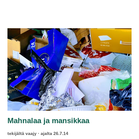
henkilöautoja. Ei pienintäkään ihmettä siinä, että lapsesi
masentuvat sosiaalisen paineen alla. Kaikki, mahdollisimman
nopeasti, siinä yhteiskuntaa.
Mahnalaa ja mansikkaa
tekijältä
vaajy
ajalta
26.7.14