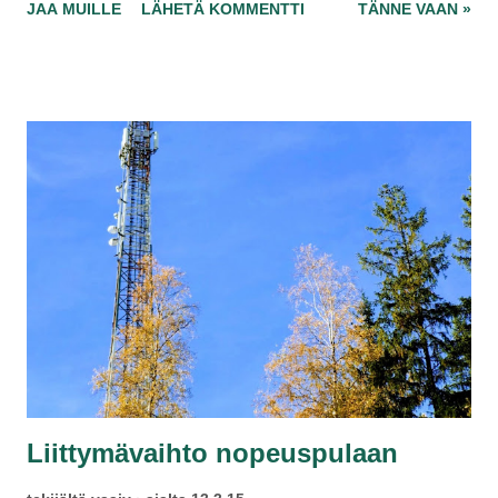
JAA MUILLE
LÄHETÄ KOMMENTTI
TÄNNE VAAN »
ole mielestäni köyhä, vaikka luksusasuntoa minulla ei
olekaan. Enhän ole kiinnostunut velaksi ostamisestasi ja
halusin vain kertoa, että myyntipotentiaalia olisi tälläkin
julkkiksella enemmän, jos asuntosi ei olisi niin luksusta.
Liittymävaihto nopeuspulaan