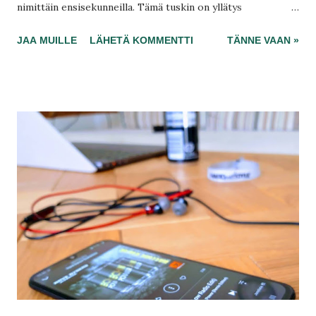
nimittäin ensisekunneilla. Tämä tuskin on yllätys
kenellekään joka on kiinteää kaistaa käyttänyt nykyään
JAA MUILLE
LÄHETÄ KOMMENTTI
TÄNNE VAAN »
useamman viikon ajan. Latingit lataan mihin aikaan tahansa
ja se Pornhub pyörisi ilman bufferointia. Hei, en ole sentään
vielä suhteessa, joten vaihtoehtoja tarvitaan. Tarvitseeko
tänään edes tätä, jos pornostarat voivat pahoin ?