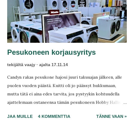
Pesukoneen korjausyritys
tekijältä
vaajy
ajalta
17.11.14
Candyn rakas pesukone hajosi juuri takuuajan jälkeen, alle
puolen vuoden päästä. Kuitti oli jo päässyt hukkumaan,
mutta tätä ei aina edes tarvita, jos pystyykin kohtuudella
ajattelemaan ostaneensa tämän pesukoneen Hobby Hallista
ja tietää koska se on hankittu. Näin päivämäärä löytyy
JAA MUILLE
4 KOMMENTTIA
TÄNNE VAAN »
helposti tiliotteista. Hobby Hall on varsin kaukana Vantaalla,
joten sinne ei lähdetä reklamoimaan. Lähdettiin