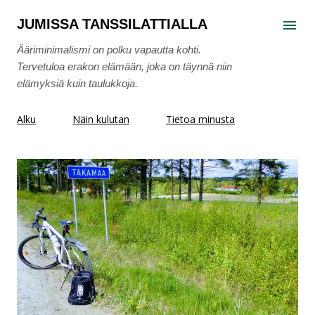
Siirry pääsisältöön
JUMISSA TANSSILATTIALLA
Ääriminimalismi on polku vapautta kohti.
Tervetuloa erakon elämään, joka on täynnä niin
elämyksiä kuin taulukkoja.
Alku
Näin kulutan
Tietoa minusta
T
e
k
s
t
i
t