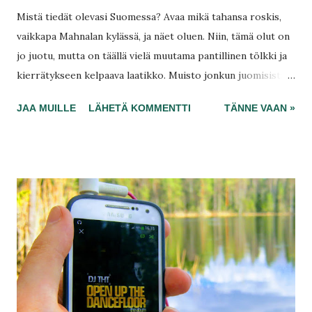
Mistä tiedät olevasi Suomessa? Avaa mikä tahansa roskis,
vaikkapa Mahnalan kylässä, ja näet oluen. Niin, tämä olut on
jo juotu, mutta on täällä vielä muutama pantillinen tölkki ja
kierrätykseen kelpaava laatikko. Muisto jonkun juomisista
iloon taikka suruun. En voi ymmärtää. Tuli paikalle itsekin
JAA MUILLE
LÄHETÄ KOMMENTTI
TÄNNE VAAN »
toisella syyllä kylään, halusi poimia mansikkaa
mansikkahetkeen jugurtilla. En tuonut roskaa mukanani,
sillä olen kiistaton minimalisti. Pakkaan syötävätkin
tiiviiseen muovirasiaan, joka kulkeutuu kotiin aina.