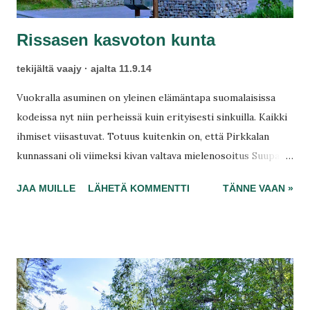
Rissasen kasvoton kunta
tekijältä
vaajy
ajalta
11.9.14
Vuokralla asuminen on yleinen elämäntapa suomalaisissa
kodeissa nyt niin perheissä kuin erityisesti sinkuilla. Kaikki
ihmiset viisastuvat. Totuus kuitenkin on, että Pirkkalan
kunnassani oli viimeksi kivan valtava mielenosoitus Suupalla,
missä osoitettiin mieltä parhaan vuokra-asumisen puolesta.
JAA MUILLE
LÄHETÄ KOMMENTTI
TÄNNE VAAN »
Asukkaat olivat valmiina taistelemaan asunnoistansa,
päättäjiä ja gryndereitä vastaan Harri Aallon säestyksellä.
Tästä en ehtinyt paikalle, mutta mielenkiinnolla seurasit
uutisointia aiheesta sosiaalisessa mediassa.