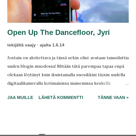
Open Up The Dancefloor, Jyri
tekijältä
vaajy
ajalta
1.6.14
Jostain on aloitettava ja tässä sekin olisi: avataan tanssilattia
uuden blogin muodossa! Mitään tätä parempaa tapaa enpä
olekaan löytänyt kuin ikuistamalla suosikkini täysin uudella
digitaalikameralla kotimaisissa maisemissa keskellä
maaseutuja. Ideani blogille syntyi ihan lempääläläisessä
JAA MUILLE
LÄHETÄ KOMMENTTI
TÄNNE VAAN »
metsässä! Täällä on kelpo maisemat nauttia ilman
häiriötekijöitä, muut ovat varmaan töissä, kun ei ketään näy.
Ei ketään, vaikka kuinka kävelen ja katselen näitä ihania
maisemia Suomessa, lähellä kotikulmiani.