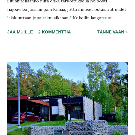
Suunnitellaanko niitä ehkä tarkoituksella helposti
hajoaviksi jossain päin Kiinaa, jotta ihmiset ostaisivat uudet
laiskuuttaan jopa takuuaikanani? Kokeilin langattomia
kuulokkeita Bluetoothilla aiemmin, niissä kestävyys oli
JAA MUILLE
2 KOMMENTTIA
TÄNNE VAAN »
todellista huippua. Laatu ei kuitenkaan vakuuttanut ja
jouduin kuulokkeet palauttamaan. Sain rahani takaisin.
Myyjäni mielestä ostin liian halvan mallin, vaikka maksoin
kokonaisuudesta 99 euroa. Kuinka paljon on teistä hyvää?