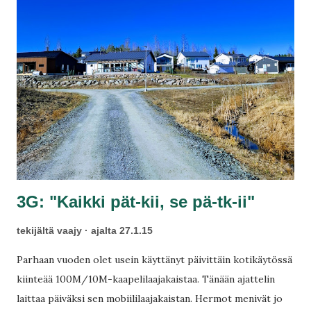
pois.
3G: "Kaikki pät-kii, se pä-tk-ii"
tekijältä
vaajy
ajalta
27.1.15
Parhaan vuoden olet usein käyttänyt päivittäin kotikäytössä
kiinteää 100M/10M-kaapelilaajakaistaa. Tänään ajattelin
laittaa päiväksi sen mobiililaajakaistan. Hermot menivät jo