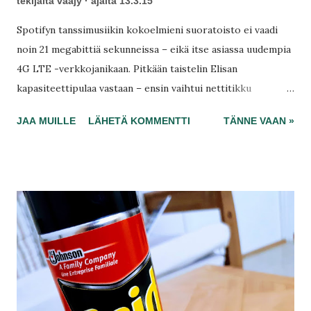
tekijältä
vaajy
ajalta
13.3.15
Spotifyn tanssimusiikin kokoelmieni suoratoisto ei vaadi
noin 21 megabittiä sekunneissa – eikä itse asiassa uudempia
4G LTE -verkkojanikaan. Pitkään taistelin Elisan
kapasiteettipulaa vastaan – ensin vaihtui nettitikku
kiinteään laajakaistaan, sitten jäi riesaksi enää tämä
JAA MUILLE
LÄHETÄ KOMMENTTI
TÄNNE VAAN »
puheliittymäsi Elisalta. Mukana en todellakaan vietä aikojani
YouTubessa, joten tarkemmin miettien, mihin edes
tarvitsisin 21 megaa? Spotifyn tukisivuilla sanotaan, että
Spotify toimii parhaalla laadulla jo 512 kbps -laajakaistalla.
Vautsi vau, kivaa.