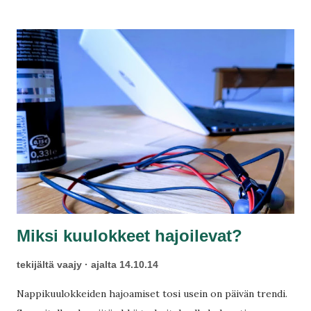
huoltoonne, jossa kerrottiin vian olevan yleinen, mutta
katsellaan ensin suurennuslaseilla hinnoista kertomatta.
Miksi kuulokkeet hajoilevat?
tekijältä
vaajy
ajalta
14.10.14
Nappikuulokkeiden hajoamiset tosi usein on päivän trendi.