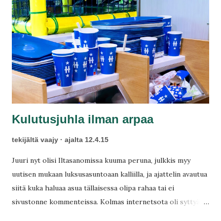
Kulutusjuhla ilman arpaa
tekijältä
vaajy
ajalta
12.4.15
Juuri nyt olisi Iltasanomissa kuuma peruna, julkkis myy
uutisen mukaan luksusasuntoaan kalliilla, ja ajattelin avautua
siitä kuka haluaa asua tällaisessa olipa rahaa tai ei
sivustonne kommenteissa. Kolmas internetsota oli syttyä
välittömästi, koska ollaan tässä kuulemma köyhiä. En heti