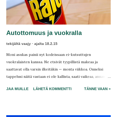
Autottomuus ja vuokralla
tekijältä
vaajy
ajalta
18.2.15
Moni asukas painii nyt kodeissaan ei-kutsuttujen
vuokralaisten kanssa. Ne etsivät tyypillistä makeaa ja
saattavat olla varsin ilkeitäkin — monta viikkoa. Onneksi
tappelusi näitä vastaan ei ole kallista, saati vaikeaa, annan
täältä muutamia vinkkejäni siihen. Rivitaloissa tuo on melko
JAA MUILLE
LÄHETÄ KOMMENTTI
TÄNNE VAAN »
yleinen ongelma. Onneksi täällä on Kotikatu, Realian
isännöinti ja hyvät naapurit, jotka jakavat kokeilujaan jo
muillekin. Naapuri vinkkasi, että soitti eilen Kotikadulle ja
sai kokonaisen muurahaisarmeijan huoltomiehen avulla