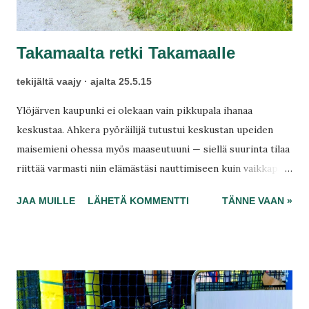
Takamaalta retki Takamaalle
tekijältä
vaajy
ajalta
25.5.15
Ylöjärven kaupunki ei olekaan vain pikkupala ihanaa
keskustaa. Ahkera pyöräilijä tutustui keskustan upeiden
maisemieni ohessa myös maaseutuuni — siellä suurinta tilaa
riittää varmasti niin elämästäsi nauttimiseen kuin vaikkapa
leivonnaisten naposteluun Takamaan kylän rauhallisella
JAA MUILLE
LÄHETÄ KOMMENTTI
TÄNNE VAAN »
uimarannallani. Eikä tässä vielä kaikki, metsän läpi kulkee
maailman ihanin pätkä Metsäkylään aina Julkujärvelle asti.
Ennen sitä palaamme kuitenkin asiassa takaisin Takamaalle,
Suomen ehkä maittavampaan kylään.