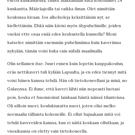
euroa kuukaudessa, tulisit maksamaan siitä kokonaiset 24
kuukautta. Määräajoilla tai vaikka ilman. Olet nimittäin
koukussa kivaan. Jos alkoholeja keksittäisiin nyt, se
kiellettäisiin. Ehkä näin kävisi myös älypuhelimille, joiden
vuoksi ette osaa enää edes keskustella kunnolla? Moni
katselee nimittäin enemmän puhelimiinsa kuin kaveriinsa
nykyään, tämän voisi kuka vain nähdä maailmalla.
Olin sellainen itse. Juuri ennen kuin lopetin kauppakoulun,
eräs nettikaveri tuli kylään Lapualta, ja en edes tiennyt mitä
voisi hänen kanssa tehdä. Hän oli tietokoneellani ja minä, no
Galaxyssa. Ei ihme, että kaveri lähti niin nopeasti luotasi
pois, koska et huomioinut lainkaan häntä näissä tilanteissa.
Oli silloin nuori, koulukiusattu nuori, joten olisi melko
normaalia tällaista kokeneille. Ei ollut hajuakaan mitä voi
tehdä kavereiden kanssa, kun ei näitä koskaan ollutkaan, ja
vuosikausia on eletty vain tietokoneella.