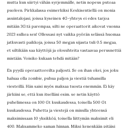
mutta kun siirtyi vähän syrjemmälle, netin nopeus putoaa
puoleen. Pirkkalassa esimerkiksi Keskisentiellä on monia
asuintalojasi, joissa kyseinen 4G-yhteys ei edes tarjoa
mitään 3G:tä parempaa, silti ne operaattorit aikovat vuonna
2023 sulkea sen! Ollessasi nyt vaikka pyörän selässä huomaa
jatkuvasti paikkoja, joissa 50 megan sijasta tuli 0.5 megaa,
et siltikään saa käyttöjä ja olosuhteita vastaavaa perusnettiä
mistään. Voisiko kukaan tehdä mitään?
En pyydä operaattoreilta paljosti. Se on ihan okei, jos joku
haluaa olla zombie, puhua paljon ja viestiä tuhansilla
viesteillä. Hän saisi myös maksaa tuosta enemmän. Ei käy
järkiini se, että kun itselläni esim. se netin käyttö
puhelimessa on 100 Gt kuukaudessa, toisella 500 Gt
kuukaudessa. Puhetta ja viestejä on minulla yhteensä
maksimissaan 10 yksikköä, toisella liittymän maksimit eli
400. Maksammeko saman hinnan. Miksi kenenkään pitäisi