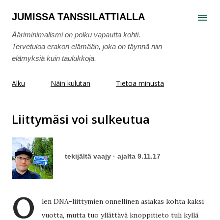
Siirry pääsisältöön
JUMISSA TANSSILATTIALLA
Ääriminimalismi on polku vapautta kohti.
Tervetuloa erakon elämään, joka on täynnä niin
elämyksiä kuin taulukkoja.
Alku
Näin kulutan
Tietoa minusta
Liittymäsi voi sulkeutua
tekijältä
vaajy
ajalta
9.11.17
O
len DNA-liittymien onnellinen asiakas kohta kaksi
vuotta, mutta tuo yllättävä knoppitieto tuli kyllä