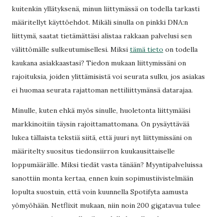
kuitenkin yllätyksenä, minun liittymässä on todella tarkasti
määritellyt käyttöehdot. Mikäli sinulla on pinkki DNA:n
liittymä, saatat tietämättäsi alistaa rakkaan palvelusi sen
välittömälle sulkeutumisellesi. Miksi
tämä tieto
on todella
kaukana asiakkaastasi? Tiedon mukaan liittymissäni on
rajoituksia, joiden ylittämisistä voi seurata sulku, jos asiakas
ei huomaa seurata rajattoman nettiliittymänsä datarajaa.
Minulle, kuten ehkä myös sinulle, huoletonta liittymääsi
markkinoitiin täysin rajoittamattomana. On pysäyttävää
lukea tällaista tekstiä siitä, että juuri nyt liittymissäni on
määritelty suositus tiedonsiirron kuukausittaiselle
loppumäärälle. Miksi tiedät vasta tänään? Myyntipalveluissa
sanottiin monta kertaa, ennen kuin sopimustiivistelmään
lopulta suostuin, että voin kuunnella Spotifyta aamusta
yömyöhään. Netflixit mukaan, niin noin 200 gigatavua tulee