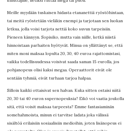
kuluttajille, netiksi riittää mega tai puoli.
Meille myydään tuskaisen hidasta etananettiä ryöstöhintaan,
tai meitä ryöstetään vieläkin enempi ja tarjotaan sen luokan
letkua, jolla voisi tarjota nettiä koko suvun tarpeisiin.
Pieneen kännyyn. Sopisiko, mutta vain niille, ketkä niistä
hinnoistaan parhaiten hyötyvät. Minua on yllättänyt se, että
miten moni maksaa lopulta 20, 30, 40 euroa rajattomistasi,
vaikka todellisuudessa voisivat saada saman 15 eurolla, jos
pohjanopeus olisi kaksi megaa. Operaattorit eivät ole
sentään tyhmiä, eivät turhaan tarjoa halpaa.
Silloin kaikki ottaisivat sen halvan. Kuka sitten ostaisi niitä
20, 30 tai 40 euron supernopeuksia? Eikö voi vaatia joukolla
sitä, että voisit maksaa tarpeesta? Emme fantasiaminän
somehahmoista, minun ei tarvitse ladata joka välissä
sisältöä erilaisiin sosiaalisiin medioihin, joten lisänopeus ei