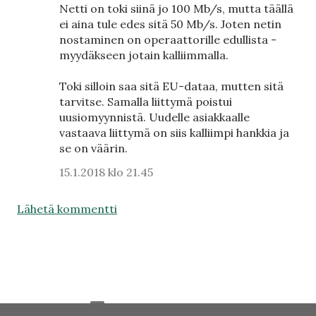
Netti on toki siinä jo 100 Mb/s, mutta täällä
ei aina tule edes sitä 50 Mb/s. Joten netin
nostaminen on operaattorille edullista -
myydäkseen jotain kalliimmalla.
Toki silloin saa sitä EU-dataa, mutten sitä
tarvitse. Samalla liittymä poistui
uusiomyynnistä. Uudelle asiakkaalle
vastaava liittymä on siis kalliimpi hankkia ja
se on väärin.
15.1.2018 klo 21.45
Lähetä kommentti
Sisällön tarjoaa Blogger