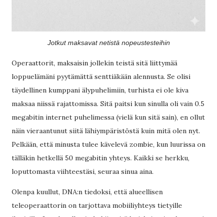
Jotkut maksavat netistä nopeustesteihin
Operaattorit, maksaisin jollekin teistä sitä liittymää
loppuelämäni pyytämättä senttiäkään alennusta. Se olisi
täydellinen kumppani älypuhelimiin, turhista ei ole kiva
maksaa niissä rajattomissa. Sitä paitsi kun sinulla oli vain 0.5
megabitin internet puhelimessa (vielä kun sitä sain), en ollut
näin vieraantunut siitä lähiympäristöstä kuin mitä olen nyt.
Pelkään, että minusta tulee kävelevä zombie, kun luurissa on
tälläkin hetkellä 50 megabitin yhteys. Kaikki se herkku,
loputtomasta viihteestäsi, seuraa sinua aina.
Olenpa kuullut, DNA:n tiedoksi, että alueellisen
teleoperaattorin on tarjottava mobiiliyhteys tietyille