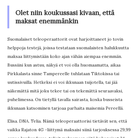
Olet niin koukussasi kivaan, että
maksat enemmänkin
Suomalaiset teleoperaattorit ovat harjoittaneet jo tovin
helppoja testejä, joissa testataan suomalaisten halukkuutta
maksaa liittymistään koko ajan vähän aiempaa enemmän.
Bussiini kun astuu, näkyä et voi olla huomaamatta, aikaa
Pirkkalasta sinne Tampereelle tuhlataan Tiktokissa tai
uutissivuilla. Hetkeksi ei voi ikkunaan tuijotella, tai jää
näkemättä mitä joku tekee tai on tekemättä seuraavaksi,
puhelimessa. On tietyllä tavalla sairasta, koska busseista
ikkunaan katsominen tarjoaa parhaita maisemia Pereellä.
Elisa. DNA. Telia. Nämä teleoperaattorisi tietävät sen, että
vaikka Rajaton 4G -liittymä maksaisi siinä tarjouksessa 29,99