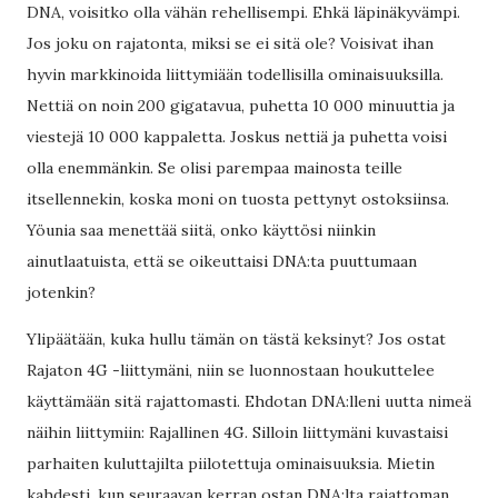
DNA, voisitko olla vähän rehellisempi. Ehkä läpinäkyvämpi.
Jos joku on rajatonta, miksi se ei sitä ole? Voisivat ihan
hyvin markkinoida liittymiään todellisilla ominaisuuksilla.
Nettiä on noin 200 gigatavua, puhetta 10 000 minuuttia ja
viestejä 10 000 kappaletta. Joskus nettiä ja puhetta voisi
olla enemmänkin. Se olisi parempaa mainosta teille
itsellennekin, koska moni on tuosta pettynyt ostoksiinsa.
Yöunia saa menettää siitä, onko käyttösi niinkin
ainutlaatuista, että se oikeuttaisi DNA:ta puuttumaan
jotenkin?
Ylipäätään, kuka hullu tämän on tästä keksinyt? Jos ostat
Rajaton 4G -liittymäni, niin se luonnostaan houkuttelee
käyttämään sitä rajattomasti. Ehdotan DNA:lleni uutta nimeä
näihin liittymiin: Rajallinen 4G. Silloin liittymäni kuvastaisi
parhaiten kuluttajilta piilotettuja ominaisuuksia. Mietin
kahdesti, kun seuraavan kerran ostan DNA:lta rajattoman