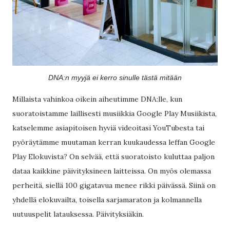
DNA:n myyjä ei kerro sinulle tästä mitään
Millaista vahinkoa oikein aiheutimme DNA:lle, kun
suoratoistamme laillisesti musiikkia Google Play Musiikista,
katselemme asiapitoisen hyviä videoitasi YouTubesta tai
pyöräytämme muutaman kerran kuukaudessa leffan Google
Play Elokuvista? On selvää, että suoratoisto kuluttaa paljon
dataa kaikkine päivityksineen laitteissa. On myös olemassa
perheitä, siellä 100 gigatavua menee rikki päivässä. Siinä on
yhdellä elokuvailta, toisella sarjamaraton ja kolmannella
uutuuspelit latauksessa. Päivityksiäkin.