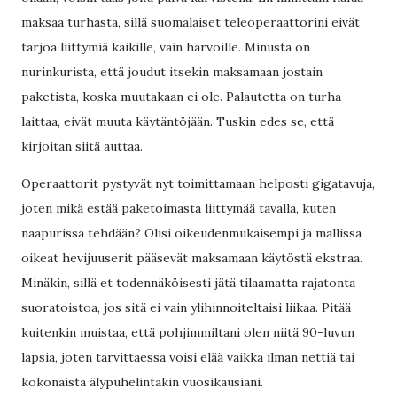
maksaa turhasta, sillä suomalaiset teleoperaattorini eivät
tarjoa liittymiä kaikille, vain harvoille. Minusta on
nurinkurista, että joudut itsekin maksamaan jostain
paketista, koska muutakaan ei ole. Palautetta on turha
laittaa, eivät muuta käytäntöjään. Tuskin edes se, että
kirjoitan siitä auttaa.
Operaattorit pystyvät nyt toimittamaan helposti gigatavuja,
joten mikä estää paketoimasta liittymää tavalla, kuten
naapurissa tehdään? Olisi oikeudenmukaisempi ja mallissa
oikeat hevijuuserit pääsevät maksamaan käytöstä ekstraa.
Minäkin, sillä et todennäköisesti jätä tilaamatta rajatonta
suoratoistoa, jos sitä ei vain ylihinnoiteltaisi liikaa. Pitää
kuitenkin muistaa, että pohjimmiltani olen niitä 90-luvun
lapsia, joten tarvittaessa voisi elää vaikka ilman nettiä tai
kokonaista älypuhelintakin vuosikausiani.