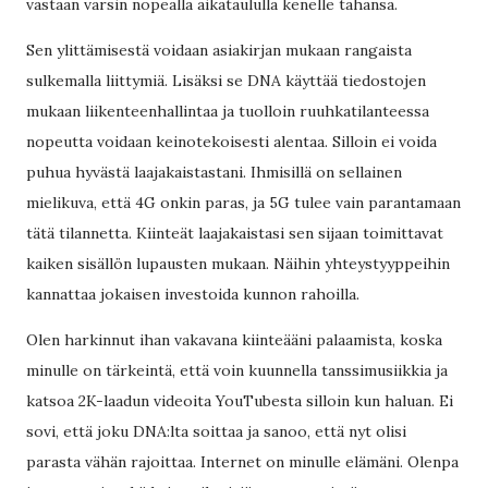
vastaan varsin nopealla aikataululla kenelle tahansa.
Sen ylittämisestä voidaan asiakirjan mukaan rangaista
sulkemalla liittymiä. Lisäksi se DNA käyttää tiedostojen
mukaan liikenteenhallintaa ja tuolloin ruuhkatilanteessa
nopeutta voidaan keinotekoisesti alentaa. Silloin ei voida
puhua hyvästä laajakaistastani. Ihmisillä on sellainen
mielikuva, että 4G onkin paras, ja 5G tulee vain parantamaan
tätä tilannetta. Kiinteät laajakaistasi sen sijaan toimittavat
kaiken sisällön lupausten mukaan. Näihin yhteystyyppeihin
kannattaa jokaisen investoida kunnon rahoilla.
Olen harkinnut ihan vakavana kiinteääni palaamista, koska
minulle on tärkeintä, että voin kuunnella tanssimusiikkia ja
katsoa 2K-laadun videoita YouTubesta silloin kun haluan. Ei
sovi, että joku DNA:lta soittaa ja sanoo, että nyt olisi
parasta vähän rajoittaa. Internet on minulle elämäni. Olenpa