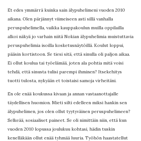
Et edes ymmärrä kuinka sain älypuhelimeni vuoden 2010
aikana. Olen pärjännyt viimeiseen asti sillä vanhalla
peruspuhelimella, vaikka kauppakoulun muilla oppilailla
alkoi näkyä jo varhain niitä Nokian älypuhelimia muistuttavia
peruspuhelimia isoilla kosketusnäytöillä. Koulut loppui,
pääsin kortistoon. Se tiesi sitä, että sinulla oli paljon aikaa.
Ei ollut koulua tai työelämää, joten ala pohtia mitä voisi
tehdä, että sinusta tulisi parempi ihminen? Itsekehitys
tuotti tulosta, nykyään et toistaisi samoja virheitäni.
En ole enää koukussa kivaan ja annan vastaanottajalle
täydellisen huomion. Mieti silti edelleen miksi hankin sen
älypuhelimen, jos olen ollut tyytyväinen peruspuhelimeen?
Selkeää, sosiaaliset paineet. Se oli nimittäin niin, että kun
vuoden 2010 lopussa joulukuu kohtasi, hädin tuskin
kenelläkään ollut enää tyhmää luuria. Työhön haastatellut