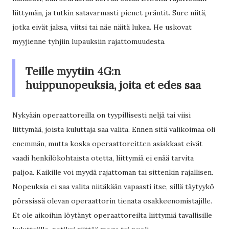
liittymän, ja tutkin satavarmasti pienet präntit. Sure niitä,
jotka eivät jaksa, viitsi tai näe näitä lukea. He uskovat
myyjienne tyhjiin lupauksiin rajattomuudesta.
Teille myytiin 4G:n
huippunopeuksia, joita et edes saa
Nykyään operaattoreilla on tyypillisesti neljä tai viisi
liittymää, joista kuluttaja saa valita. Ennen sitä valikoimaa oli
enemmän, mutta koska operaattoreitten asiakkaat eivät
vaadi henkilökohtaista otetta, liittymiä ei enää tarvita
paljoa. Kaikille voi myydä rajattoman tai sittenkin rajallisen.
Nopeuksia ei saa valita niitäkään vapaasti itse, sillä täytyykö
pörssissä olevan operaattorin tienata osakkeenomistajille.
Et ole aikoihin löytänyt operaattoreilta liittymiä tavallisille