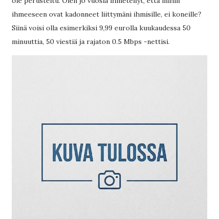
ole perusteltu. Olen jo vuosia ihmetellyt, että mihin
ihmeeseen ovat kadonneet liittymäni ihmisille, ei koneille?
Siinä voisi olla esimerkiksi 9,99 eurolla kuukaudessa 50
minuuttia, 50 viestiä ja rajaton 0.5 Mbps -nettisi.