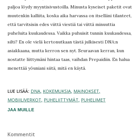
paljoa löydy myyntisivustoilla. Minusta kyseiset paketit ovat
muutenkin kalliita, koska aika harvassa on itselläni tilanteet,
että tarvitsisin edes viittä viestiä tai viittä minuuttia
puheluita kuukaudessa. Vaikka puhuisit tunnin kuukaudessa,
silti? En ole vielä kertonutkaan tästä julkisesti DNA:n
asiakkaana, mutta kerron sen nyt. Seuraavan kerran, kun
nostatte liittymäni hintaa taas, vaihdan Prepaidiin. En halua
menettää yöuniani siitä, mitä en käytä.
LUE LISÄÄ:
DNA
KOKEMUKSIA
MAINOKSET
MOBIILIVERKOT
PUHELIITTYMÄT
PUHELIMET
JAA MUILLE
Kommentit