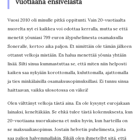
vuotiaana ensivelasta
Vuosi 2010 oli minulle pitkä oppitunti. Vain 20-vuotiaalta
nuorelta nyt ei kaikkea voi odottaa kerralla, mutta se että
menetit yöuniasi 799 euron älypuhelimesta osamaksulla
Soneralle, kertoo aika paljon. Et nimittäin ole tämän jälkeen
ottanut velkoja mistään. En halua menettää yöunia yhtään
lisää. Silti sinua kummastuttaa se, että miten niin helposti
kaiken saa nykyään korottomalla, kuluttomalla, ajattomalla
ja ties minkälaisilla osamaksusopimuksillasi. Ei tunnu sinua
haittaavan, vaikka ulosotossa on väkeä!
Olen välttänyt velkoja tästä aina. En ole kysynyt eurojakaan
lainaksi, keneltäkään. Se ehkä tulee tästä kokemuksesta, kun
20-vuotiaana nuorukaisena et nuku hyvin, kun harteilla on
se maksuaikasopimus. Jostain helvetin puhelimesta, joita
saa paljon halvemmallakin. Sikäli olen ihmetellyt sitä, että