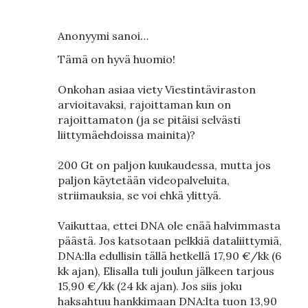
Anonyymi sanoi…
Tämä on hyvä huomio!
Onkohan asiaa viety Viestintäviraston
arvioitavaksi, rajoittaman kun on
rajoittamaton (ja se pitäisi selvästi
liittymäehdoissa mainita)?
200 Gt on paljon kuukaudessa, mutta jos
paljon käytetään videopalveluita,
striimauksia, se voi ehkä ylittyä.
Vaikuttaa, ettei DNA ole enää halvimmasta
päästä. Jos katsotaan pelkkiä dataliittymiä,
DNA:lla edullisin tällä hetkellä 17,90 €/kk (6
kk ajan), Elisalla tuli joulun jälkeen tarjous
15,90 €/kk (24 kk ajan). Jos siis joku
haksahtuu hankkimaan DNA:lta tuon 13,90