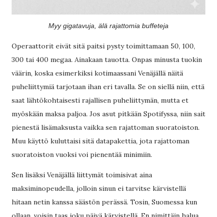
Myy gigatavuja, älä rajattomia buffeteja
Operaattorit eivät sitä paitsi pysty toimittamaan 50, 100,
300 tai 400 megaa. Ainakaan tauotta. Onpas minusta tuokin
väärin, koska esimerkiksi kotimaassani Venäjällä näitä
puheliittymiä tarjotaan ihan eri tavalla. Se on siellä niin, että
saat lähtökohtaisesti rajallisen puheliittymän, mutta et
myöskään maksa paljoa. Jos asut pitkään Spotifyssa, niin sait
pienestä lisämaksusta vaikka sen rajattoman suoratoiston.
Muu käyttö kuluttaisi sitä datapakettia, jota rajattoman
suoratoiston vuoksi voi pienentää minimiin.
Sen lisäksi Venäjällä liittymät toimisivat aina
maksiminopeudella, jolloin sinun ei tarvitse kärvistellä
hitaan netin kanssa säästön perässä. Tosin, Suomessa kun
ollaan, voisin taas joku päivä kärvistellä. En nimittäin halua