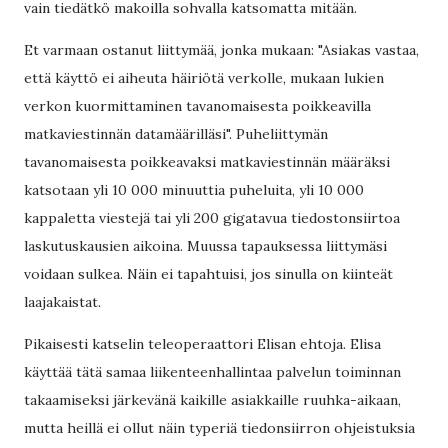
vain tiedätkö makoilla sohvalla katsomatta mitään.
Et varmaan ostanut liittymää, jonka mukaan: "Asiakas vastaa,
että käyttö ei aiheuta häiriötä verkolle, mukaan lukien
verkon kuormittaminen tavanomaisesta poikkeavilla
matkaviestinnän datamäärilläsi". Puheliittymän
tavanomaisesta poikkeavaksi matkaviestinnän määräksi
katsotaan yli 10 000 minuuttia puheluita, yli 10 000
kappaletta viestejä tai yli 200 gigatavua tiedostonsiirtoa
laskutuskausien aikoina. Muussa tapauksessa liittymäsi
voidaan sulkea. Näin ei tapahtuisi, jos sinulla on kiinteät
laajakaistat.
Pikaisesti katselin teleoperaattori Elisan ehtoja. Elisa
käyttää tätä samaa liikenteenhallintaa palvelun toiminnan
takaamiseksi järkevänä kaikille asiakkaille ruuhka-aikaan,
mutta heillä ei ollut näin typeriä tiedonsiirron ohjeistuksia