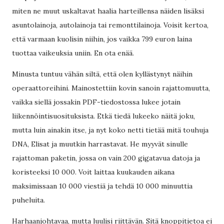
miten ne muut uskaltavat haalia harteillensa näiden lisäksi
asuntolainoja, autolainoja tai remonttilainoja. Voisit kertoa,
että varmaan kuolisin niihin, jos vaikka 799 euron laina
tuottaa vaikeuksia uniin. En ota enää.
Minusta tuntuu vähän siltä, että olen kyllästynyt näihin
operaattoreihini. Mainostettiin kovin sanoin rajattomuutta,
vaikka siellä jossakin PDF-tiedostossa lukee jotain
liikennöintisuosituksista. Etkä tiedä lukeeko näitä joku,
mutta luin ainakin itse, ja nyt koko netti tietää mitä touhuja
DNA, Elisat ja muutkin harrastavat. He myyvät sinulle
rajattoman paketin, jossa on vain 200 gigatavua datoja ja
koristeeksi 10 000. Voit laittaa kuukauden aikana
maksimissaan 10 000 viestiä ja tehdä 10 000 minuuttia
puheluita.
Harhaanjohtavaa, mutta luulisi riittävän. Sitä knoppitietoa ei