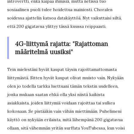
introvertti, enkä kaipaa ihmisiä, mutta netissä tuo
sosiaalinen puoli tulee hoidettua mainiosti. Choralen
soidessa ajattelin katsoa datakäyttöä. Nyt vaikuttaisi siltä,
että 200 gigatavua ylittyy tässä kuussa reippaasti.
4G-liittymä rajatta: "Rajattoman
määritelmä uusiksi"
Tein mielestäni hyvät kaupat täysin rajoittamattomasta
liittymästä. Sitten hyvät kaupat olivat muisto vain. Nykyään
olen jo todella tarkka luettuani tämän tekstin uudelleen,
jonka mukaan saatan ehkä olla yksi niistä kaikista
asiakkaista, joiden liittymiä voidaan rajoittaa tai sulkea
kokonaan. Se pistääkin vain vähän miettimään. Puhelimeni
käyttö on nykyään erilaista, mitä lähempänä 200 gigatavua
ollaan, sitä vähemmän yritän surffata YouTubessa, kun voisi