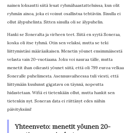
nainen loksautti siitä leuat ryhmähaastatteluissa, kun olit
ryhmän ainoa, joka ei voinut osallistua tehtäviin. Sinulla ei
ollut älypuhelinta. Sitten sinulla oli se älypuhelin.
Hanki se Soneralta ja virheen teet. Siitä en syytä Soneraa,
koska oli itse tyhmä. Otin sen velaksi, mutta se teki
liittymistäsi määräaikaisen. Menetin yöunet ensimmäisestä
velasta vain 20-vuotiaana. Joku voi nauraa tälle, mutta
menetit ihan oikeasti yöunet siitä, että oli 799 euroa velkaa
Soneralle puhelimesta. Asennusvaiheessa tuli viesti, että
liittymään kuulunut gigatavu on täynnä, nopeutta
hidastetaan. Wifiä ei tietenkään ollut, mutta hankit sen
tietenkin nyt. Soneran data ei riittänyt edes niihin
päivityksiini!
Yhteenveto: menetit yöunen 20-