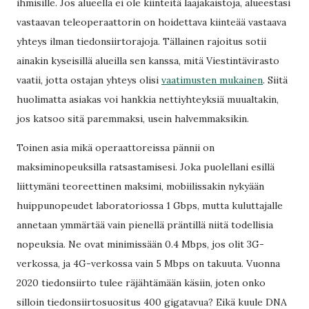
ihmisille. Jos alueella ei ole kiinteitä laajakaistoja, alueestasi
vastaavan teleoperaattorin on hoidettava kiinteää vastaava
yhteys ilman tiedonsiirtorajoja. Tällainen rajoitus sotii
ainakin kyseisillä alueilla sen kanssa, mitä Viestintävirasto
vaatii, jotta ostajan yhteys olisi
vaatimusten mukainen
. Siitä
huolimatta asiakas voi hankkia nettiyhteyksiä muualtakin,
jos katsoo sitä paremmaksi, usein halvemmaksikin.
Toinen asia mikä operaattoreissa pännii on
maksiminopeuksilla ratsastamisesi. Joka puolellani esillä
liittymäni teoreettinen maksimi, mobiilissakin nykyään
huippunopeudet laboratoriossa 1 Gbps, mutta kuluttajalle
annetaan ymmärtää vain pienellä präntillä niitä todellisia
nopeuksia. Ne ovat minimissään 0.4 Mbps, jos olit 3G-
verkossa, ja 4G-verkossa vain 5 Mbps on takuuta. Vuonna
2020 tiedonsiirto tulee räjähtämään käsiin, joten onko
silloin tiedonsiirtosuositus 400 gigatavua? Eikä kuule DNA