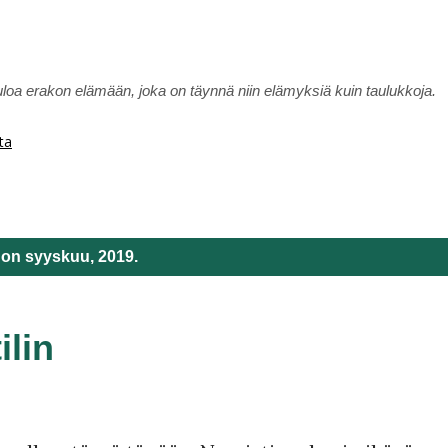
Siirry pääsisältöön
uloa erakon elämään, joka on täynnä niin elämyksiä kuin taulukkoja.
ta
a on syyskuu, 2019.
ilin