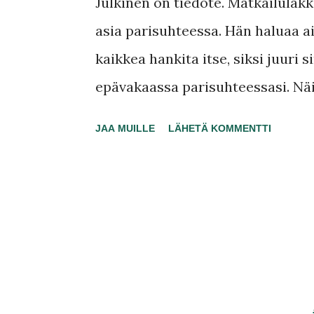
t
Julkinen on tiedote. Matkailulakk
i
asia parisuhteessa. Hän haluaa 
t
kaikkea hankita itse, siksi juuri 
epävakaassa parisuhteessasi. Näi
muistelen ihan kaikissa arjen pikk
JAA MUILLE
LÄHETÄ KOMMENTTI
miltei viikoittaista, matkailulakk
Kokoomuksen linjan arjen budjeto