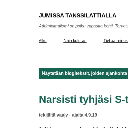
JUMISSA TANSSILATTIALLA
Ääriminimalismi on polku vapautta kohti. Tervet
Alku
Näin kulutan
Tietoa minus
Näytetään blogitekstit, joiden ajankoht
T
e
Narsisti tyhjäsi S-t
k
tekijältä
vaajy
ajalta
4.9.19
s