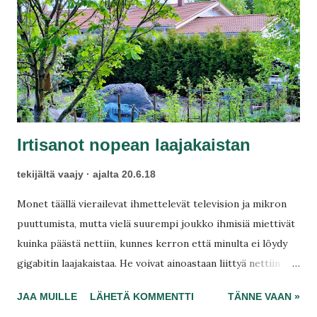
t
Irtisanot nopean laajakaistan
tekijältä
vaajy
ajalta
20.6.18
Monet täällä vierailevat ihmettelevät television ja mikron
puuttumista, mutta vielä suurempi joukko ihmisiä miettivät
kuinka päästä nettiin, kunnes kerron että minulta ei löydy
gigabitin laajakaistaa. He voivat ainoastaan liittyä nettiin
omalla puhelimellaan tai voin jakaa omasta 10 megasta. 16.
JAA MUILLE
LÄHETÄ KOMMENTTI
TÄNNE VAAN »
päivä tein ison muutoksen ja päivitin DNA:n liittymän