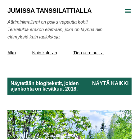
Siirry pääsisältöön
JUMISSA TANSSILATTIALLA
Ääriminimalismi on polku vapautta kohti.
Tervetuloa erakon elämään, joka on täynnä niin
elämyksiä kuin taulukkoja.
Alku
Näin kulutan
Tietoa minusta
Näytetään blogitekstit, joiden
NÄYTÄ KAIKKI
ajankohta on kesäkuu, 2018.
T
e
k
s
t
i