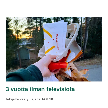
hitaammaksi mahdolliseksi 4G:ksi. Megabitin laajakaista oli
minulla aiemmin noin vuoden ajan. Vaihdoin 4G LTE:lle
mielenkiintoisen kampanjan merkeissä.
3 vuotta ilman televisiota
tekijältä
vaajy
ajalta
14.6.18