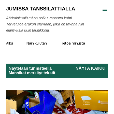
Siirry pääsisältöön
JUMISSA TANSSILATTIALLA
Ääriminimalismi on polku vapautta kohti.
Tervetuloa erakon elämään, joka on täynnä niin
elämyksiä kuin taulukkoja.
Alku
Näin kulutan
Tietoa minusta
Näytetään tunnisteella
NÄYTÄ KAIKKI
Mansikat
merkityt tekstit.
T
e
k
s
t
i