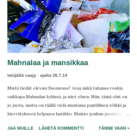
t
Mahnalaa ja mansikkaa
tekijältä
vaajy
ajalta
26.7.14
Mistä tiedät olevasi Suomessa? Avaa mikä tahansa roskis,
vaikkapa Mahnalan kylässä, ja näet oluen. Niin, tämä olut on
jo juotu, mutta on täällä vielä muutama pantillinen tölkki ja
kierrätykseen kelpaava laatikko. Muisto jonkun juomisista
iloon taikka suruun. En voi ymmärtää. Tuli paikalle itsekin
JAA MUILLE
LÄHETÄ KOMMENTTI
TÄNNE VAAN »
toisella syyllä kylään, halusi poimia mansikkaa