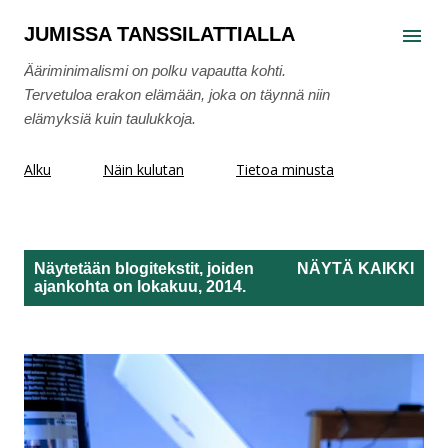
Siirry pääsisältöön
JUMISSA TANSSILATTIALLA
Ääriminimalismi on polku vapautta kohti.
Tervetuloa erakon elämään, joka on täynnä niin
elämyksiä kuin taulukkoja.
Alku
Näin kulutan
Tietoa minusta
Näytetään blogitekstit, joiden
NÄYTÄ KAIKKI
ajankohta on lokakuu, 2014.
T
e
k
s
t
i