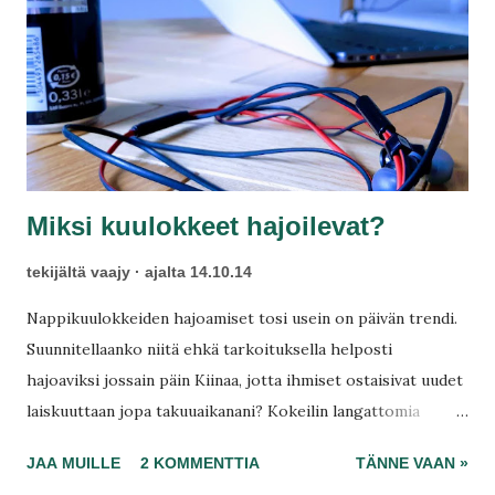
t
Miksi kuulokkeet hajoilevat?
tekijältä
vaajy
ajalta
14.10.14
Nappikuulokkeiden hajoamiset tosi usein on päivän trendi.
Suunnitellaanko niitä ehkä tarkoituksella helposti
hajoaviksi jossain päin Kiinaa, jotta ihmiset ostaisivat uudet
laiskuuttaan jopa takuuaikanani? Kokeilin langattomia
kuulokkeita Bluetoothilla aiemmin, niissä kestävyys oli
JAA MUILLE
2 KOMMENTTIA
TÄNNE VAAN »
todellista huippua. Laatu ei kuitenkaan vakuuttanut ja