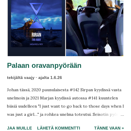
Palaan oravanpyörään
tekijältä
vaajy
ajalta
1.6.26
Johan tässä, 2020 paunulaisesta #142 Sirpan kyydissä vasta
unelmoin ja 2021 Marjan kyydissä autossa #141 kuuntelen
biisiä uudelleen "I just want to go back to those days when I
was just a girl…" ja rohkea unelma toteutui. Seisotin pyörää
turhaan ulkovarastossa! Juokse miellyttääksesi, älä
JAA MUILLE
LÄHETÄ KOMMENTTI
TÄNNE VAAN »
elääksesi: elämästä puuttui jotain. Se tuntui samalta kuin