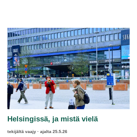
aamun leipä ilman voita tai juustoja. Töissä siitä ei
ymmärtänyt kukaan, eikä lähisuvussa… Onneksi bussikuski
kannusti Paunulla ja tässä sitä ollaan vielä. Viiden vuoden
sapattivapaa on ohi.
Helsingissä, ja mistä vielä
tekijältä
vaajy
ajalta
25.5.26