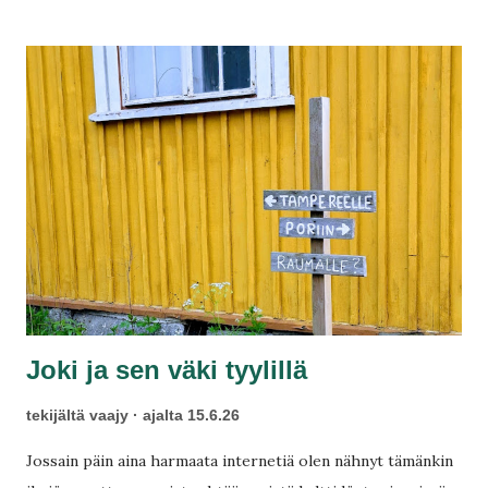
loppuunpalaminen ? Toinen asia on taas se, että autistiset
ihmiset pitää ylipäätään ottaa paremmin huomioon. Näin
mekin kiinnitymme paremmin.
Joki ja sen väki tyylillä
tekijältä
vaajy
ajalta
15.6.26
Jossain päin aina harmaata internetiä olen nähnyt tämänkin