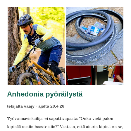
masentunut? Ajan piti alkaa jo, mutta ketään ei näy. En ole
siellä huvikseni?
Anhedonia pyöräilystä
tekijältä
vaajy
ajalta
20.4.26
Työvoimavirkailija, ei sapattivapaata: "Onko vielä palon
kipinää uusiin haasteisiin?" Vastaan, että ainoin kipinä on se,