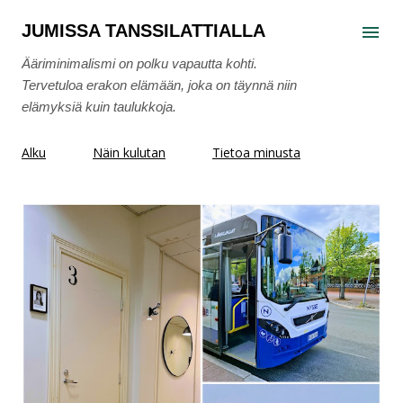
Siirry pääsisältöön
JUMISSA TANSSILATTIALLA
Ääriminimalismi on polku vapautta kohti.
Tervetuloa erakon elämään, joka on täynnä niin
elämyksiä kuin taulukkoja.
Alku
Näin kulutan
Tietoa minusta
T
e
k
s
t
i
t