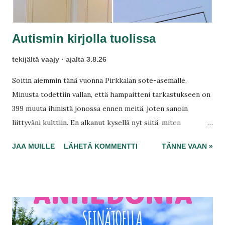
Autismin kirjolla tuolissa
tekijältä
vaajy
ajalta
3.8.26
Soitin aiemmin tänä vuonna Pirkkalan sote-asemalle.
Minusta todettiin vallan, että hampaitteni tarkastukseen on
399 muuta ihmistä jonossa ennen meitä, joten sanoin
liittyväni kulttiin. En alkanut kysellä nyt siitä, miten
suuhygienistille pääset. Menen tänäkin vuonna hieman
JAA MUILLE
LÄHETÄ KOMMENTTI
TÄNNE VAAN »
kauemmaksi Länsilinjalta. En jaksa enää, mutta toisaalta
hampaat ovat taas kellastuneet, joten valkaisu tulee niin
samalla vaivalla! On hyvä hetki selvittää, mitä maksaa eli
miten inflaatio näkyy yksityisillä. Hinnasto on noussut
vuodesta vain kolmella eurolla.