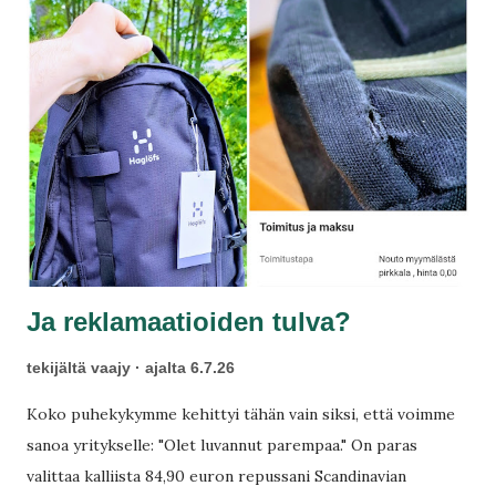
tuskin takaisin portaita pitkin…
Ja reklamaatioiden tulva?
tekijältä
vaajy
ajalta
6.7.26
Koko puhekykymme kehittyi tähän vain siksi, että voimme
sanoa yritykselle: "Olet luvannut parempaa." On paras
valittaa kalliista 84,90 euron repussani Scandinavian