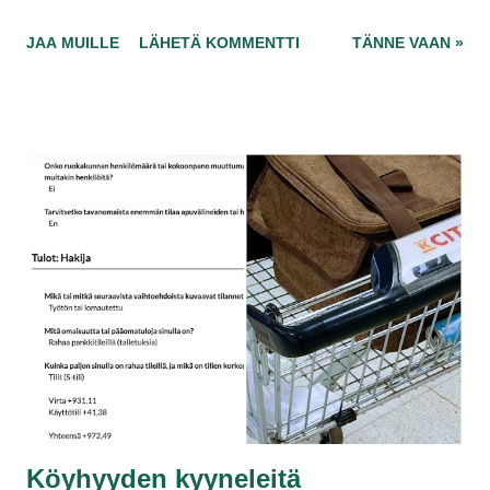
Ajattele sieltä, hänellä on Telian ja Elisan osakkeita sekä
JAA MUILLE
LÄHETÄ KOMMENTTI
TÄNNE VAAN »
vuokrattavia asuntoja, mutta kyllä ilmainen ruoka maistui
vain. Nyt teekkareita oli perinteisesti paljon liikkeellä,
mutta loppuiko ruoka? Tarjoiluni alkoi kello 18 maissa, ja
ruokaa oli hyvin kello 22 jälkeen? Lopuksi ostin jo
eläkeläisen sukat kaupastasi .
Köyhyyden kyyneleitä