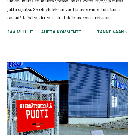
ilmiön, mutta en muista yhtään, mistä kyltti löytyy ja missä
juttu sijaitsi. Se oli yhdeksän vuotta nuorempi kuin tämä
omani? Lähden sitten täältä hikikomerosta reissuun
Kokemäelle, ja siellähän se bingo ihan sattumalta löytyi
JAA MUILLE
LÄHETÄ KOMMENTTI
TÄNNE VAAN »
rautatieaseman takaa. Kun tukea on aina leikattu ja
toimeentulotuen hakeminen on aiempaa kuluttavampaa, en
olisi päässyt metriäkään ilman sitä vaarihahmon apua.
Haluaisin kiittää häntä vielä 600 euron matka-avusta, joka
antaa arvokkaita hetkiä!