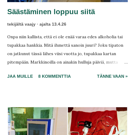
Säästäminen loppuu siitä
tekijältä
vaajy
ajalta
13.4.26
Onpa niin kallista, että ei ole enää varaa edes alkoholia tai
tupakkaa hankkia. Mitä ihmettä sanoin juuri? Joku tipaton
on jatkunut tässä lähes viisi vuotta jo, tupakkaa kartan
pitempään. Markkinoilla on ainakin hulluja päiviä, mutta
todellisuudessa elämäni on täyteläisempi sekoitus vielä
JAA MUILLE
8 KOMMENTTIA
TÄNNE VAAN »
hullumpia hintoja. Kuulkaa nyt, lopetan säästämisen
kokonaan. Köyhällä työttömällä ei ole Pirkkalassa enää sitä
varaa säästää 50 euroa 857 euron siivuissa. Nekin rahat vien
ruokaan ja kaikkeen muuhun! Kurnii, mutta vaarihahmo
maksaa bussin .