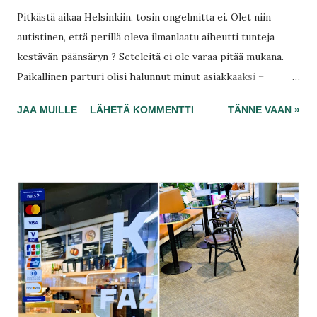
Pitkästä aikaa Helsinkiin, tosin ongelmitta ei. Olet niin
autistinen, että perillä oleva ilmanlaatu aiheutti tunteja
kestävän päänsäryn ? Seteleitä ei ole varaa pitää mukana.
Paikallinen parturi olisi halunnut minut asiakkaaksi –
muuten joutuis kuulemma pistämään laput luukulle
JAA MUILLE
LÄHETÄ KOMMENTTI
TÄNNE VAAN »
loppuvuodesta. Voisin siksi lukea köyhyydestä. Miten
hallituksen leikkaukset todellisuudessa eristävät
vähävaraiset koteihinsa? Ovatko leikkaukset siinä
välttämättömiä, jos köyhälistö ei asioi? Ei ole varaa edes
oopperaan, mutta mies soittaa täällä trumpettia.