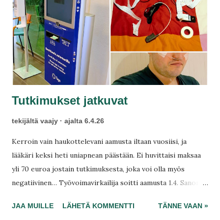
Tutkimukset jatkuvat
tekijältä
vaajy
ajalta
6.4.26
Kerroin vain haukottelevani aamusta iltaan vuosiisi, ja
lääkäri keksi heti uniapnean päästään. Ei huvittaisi maksaa
yli 70 euroa jostain tutkimuksesta, joka voi olla myös
negatiivinen… Työvoimavirkailija soitti aamusta 1.4. Sanon
puhelussa Jukalle, että terveyttä selvitetään vielä pitkään!
JAA MUILLE
LÄHETÄ KOMMENTTI
TÄNNE VAAN »
Työnhakuvelvoite on siirtynyt eteenpäin heinäkuun alkuun.