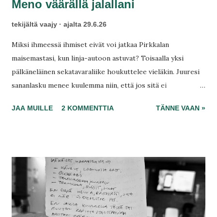
Meno väärällä jalallani
tekijältä
vaajy
ajalta
29.6.26
Miksi ihmeessä ihmiset eivät voi jatkaa Pirkkalan
maisemastasi, kun linja-autoon astuvat? Toisaalla yksi
pälkäneläinen sekatavaraliike houkuttelee vieläkin. Juuresi
sananlasku menee kuulemma niin, että jos sitä ei
Hippeläiseltä löydy, et sitä tarvitse. Aamu alkaa kotoa.
JAA MUILLE
2 KOMMENTTIA
TÄNNE VAAN »
Kävelysi aikana intuitio kertoo jotakin sellaista, että nyt voi
olla edessä Paunun auto, jonka totuuden kuulen
Suupantorin pysäkiltä jo ennen kuin näen vielä mitään.
Autisti tunnistaa Paunun auton sellaisesta pauhusta!
Kasvomaski pois silmiltä ja sittenpä sisään.