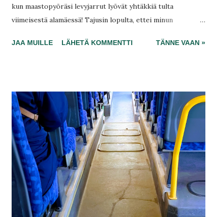
kun maastopyöräsi levyjarrut lyövät yhtäkkiä tulta
viimeisestä alamäessä! Tajusin lopulta, ettei minun
anhedonia tunne edes kuolemanpelkoa. Myin pelin pois,
JAA MUILLE
LÄHETÄ KOMMENTTI
TÄNNE VAAN »
ettei tarvitse enää teeskennellä harrastavansa sitä. Tästä se
tavallaan alkoi. Nyt kun minulla on 290 euroa, ruokani
maistuu kädestä ihan tavalliselle. Mihin kaikki maku on
minun elämässä kadonnut? Sapattivapaa oli kerrasta ohi,
kun toimistoon tulin kylään.