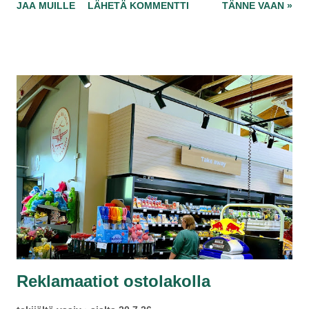
JAA MUILLE
LÄHETÄ KOMMENTTI
TÄNNE VAAN »
väärät liput… Se anhedonistinen ele, mutta kokonaisuudessa
voi olla jotain kaunista ja yllättävää. Elämän ensimmäinen
Seinäjoella alkakoon heti, kun Länsilinjat Oy kerää kaiken
maailman matkustajia kaupunkia kohti. Edes kesää ja
elämyksiä kaupan ?
Reklamaatiot ostolakolla