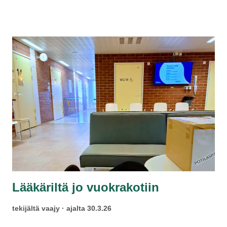
Paras kello toimii kolmen kuukauden sykleissä. Ei halua
kiusata osatyökykyisiä, ja kokonaiskuvien edetessä saatan
eläköityä. Eihän mummo turhaan sanonut minua laiskaksi
perunamaalla.
Lääkäriltä jo vuokrakotiin
tekijältä
vaajy
ajalta
30.3.26