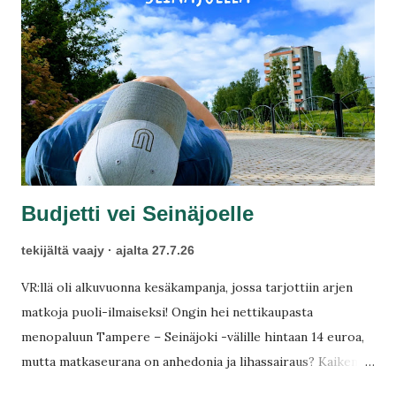
Budjetti vei Seinäjoelle
tekijältä
vaajy
ajalta
27.7.26
VR:llä oli alkuvuonna kesäkampanja, jossa tarjottiin arjen
matkoja puoli-ilmaiseksi! Ongin hei nettikaupasta
menopaluun Tampere – Seinäjoki -välille hintaan 14 euroa,
mutta matkaseurana on anhedonia ja lihassairaus? Kaiken
lisäksi piti sietää Kauhavalle eikä Seinäjoelle asti, mutta