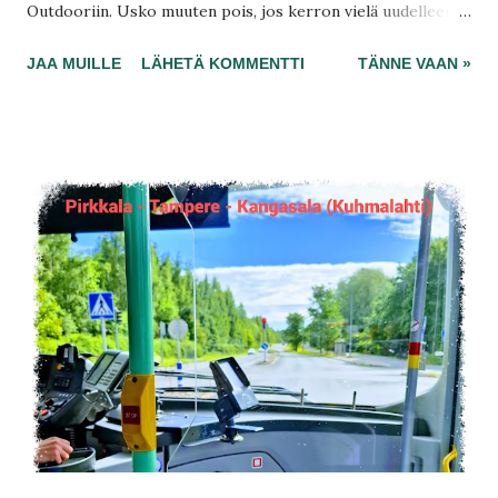
Outdooriin. Usko muuten pois, jos kerron vielä uudelleen,
olen tehnyt tässä tämän ja viime vuoteni aikana ainakin
JAA MUILLE
LÄHETÄ KOMMENTTI
TÄNNE VAAN »
kymmeniä valituksia? Voi olla, että enemmänkin, kaikissa
moitteissa en sentään blogiini asti kirjoita. Tämä on se
ensimmäinen viesti, jossa reklamaatioiden uusi käsittelijä
saa sitä ylimääräistä tietoa, mitä ei edes pitänyt laittaa
reklamaatioon mukaan.