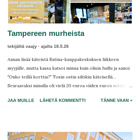
Tampereen murheista
tekijältä
vaajy
ajalta
18.5.26
Annan lisää käteistä Ratina-kauppakeskuksen liikkeen
myyjälle, mutta kassa katsoi minua kuin olisin hullu ja sanoi:
"Onko teillä korttia?" Tosin ostin siltikin käteisellä…
Seuraavaksi minulla oli vielä 20 euroa viiden euron seteleinä
jäljellä. Ajattelin poistua kotoa pitkästä aikaa hetkelle?
JAA MUILLE
LÄHETÄ KOMMENTTI
TÄNNE VAAN »
Oletan, että seteli kiihottaa edelleen laajasti ja alan poimia
kaikesta tarjottimelle, kunnes barista katselee seteleistä
sekä huokaa: "Melkein onnistunut suoritus. Vaihdetaanko
setelit korttiin, niin saadaan homma maaliin?" Käänny
ympäri ja lähde, joo.