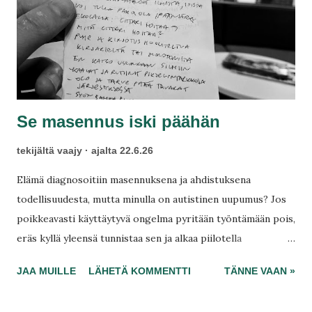
Se masennus iski päähän
tekijältä
vaajy
ajalta
22.6.26
Elämä diagnosoitiin masennuksena ja ahdistuksena
todellisuudesta, mutta minulla on autistinen uupumus? Jos
poikkeavasti käyttäytyvä ongelma pyritään työntämään pois,
eräs kyllä yleensä tunnistaa sen ja alkaa piilotella
käyttäytymistään eli maskata, jolloin yhteys omiin tarpeisiin
JAA MUILLE
LÄHETÄ KOMMENTTI
TÄNNE VAAN »
ja minäkuvaan alkaa heikentyä! Missä terveydenhuoltosi ei
tunnista sellaista sairautta kuin autistinen