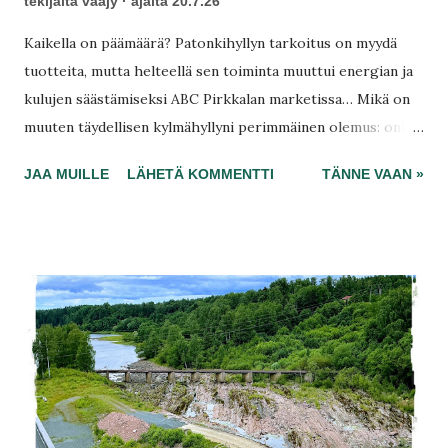
tekijältä
vaajy
ajalta
20.7.26
Kaikella on päämäärä? Patonkihyllyn tarkoitus on myydä
tuotteita, mutta helteellä sen toiminta muuttui energian ja
kulujen säästämiseksi ABC Pirkkalan marketissa… Mikä on
muuten täydellisen kylmähyllyni perimmäinen olemus: onko
se pikaruoan tarjoaja, taloudellisen voiton väline vai kaupan
JAA MUILLE
LÄHETÄ KOMMENTTI
TÄNNE VAAN »
energiankulutuksen optimointijärjestelmä? Kohta on
äänestettävä jaloin, kun ei palautteitakaan kuunnella Salessa.
Päällikkö tietäisi, mutta ei tee asialle mitään. Keväällä
lämpötilaan reagoitiin äkkiä, mutta lopuksi voitot voittivat
järjen.