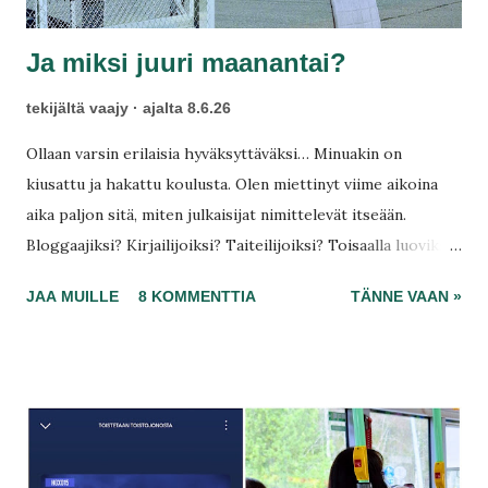
Ja miksi juuri maanantai?
tekijältä
vaajy
ajalta
8.6.26
Ollaan varsin erilaisia hyväksyttäväksi… Minuakin on
kiusattu ja hakattu koulusta. Olen miettinyt viime aikoina
aika paljon sitä, miten julkaisijat nimittelevät itseään.
Bloggaajiksi? Kirjailijoiksi? Taiteilijoiksi? Toisaalla luoviksi?
Digitaalisiksi sisällöntuottajiksi? Tarinankertojiksi?
JAA MUILLE
8 KOMMENTTIA
TÄNNE VAAN »
Runoilijoiksi? Mutta nimike, joka pätee kuvissa jokaiseen,
on nähdäkseni perinteinen kirjoittaja… Oletko yksi meistä?
On selvää, että sinussa muhii visio, kun talojasi rakennetaan
juttu kerrallaan. Kävin lääkärillä, ja niin autismikirjon
diagnosointi kai alkaa .