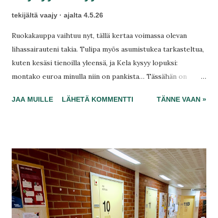
tekijältä
vaajy
ajalta
4.5.26
Ruokakauppa vaihtuu nyt, tällä kertaa voimassa olevan
lihassairauteni takia. Tulipa myös asumistukea tarkasteltua,
kuten kesäsi tienoilla yleensä, ja Kela kysyy lopuksi:
montako euroa minulla niin on pankista… Tässähän on
todella surullista se, että työttömän jokaista euroa kytätään
JAA MUILLE
LÄHETÄ KOMMENTTI
TÄNNE VAAN »
? Käteisestäni eivät olleet siellä sentään kovin
kiinnostuneita, mutta sitäkin löytyy muun muassa
kirjekuorissa matkalta Citymarketiini. Linjalla 12 voi
matkustaa Partolan ytimeen, mutta Prismaan kävely tuotti
ylimääräistä vaivaa ja kulutti aitoa aikaa?