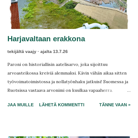
Harjavaltaan erakkona
tekijältä
vaajy
ajalta
13.7.26
Paroni on historiallisin aatelisarvo, joka sijoittuu
arvoasteikossa kreiviä alemmaksi. Kävin vähän aikaa sitten
työvoimatoimistossa ja nollatyönhaku jatkuisi! Suomessa ja
Ruotsissa vastaava arvonimi on kuulkaa vapaaherra.
Terveyteni ei vain anna periksi, ei edes Harjavallan
JAA MUILLE
LÄHETÄ KOMMENTTI
TÄNNE VAAN »
tutkimusmatkalla, joka meinaa toistaa samoja kuin joskus
aiemminkin – ripulin, mielenkiintoiseen jo suljettuun
parantolaan eivät jalat enää kantaneet, aivosumun ja päivän
väsymystä. Korkeuseron ollessa 26 metriä, nousen hädin