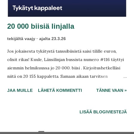
20 000 biisiä linjalla
tekijältä
vaajy
ajalta
23.3.26
Jos jokaisesta tykätystä tanssibiisistä saisi tilille euron,
olisit rikas! Kuule, Länsilinjan bussista numero #116 täyttyi
aiemmin helmikuussa jo 20 000. biisi . Kirjoitushetkelläsi
niitä on 20 155 kappaletta. Samaan aikaan tarvitsen
rollaattorii kauppareissulle ja tueksi. S-pankkiin jäi
JAA MUILLE
LÄHETÄ KOMMENTTI
TÄNNE VAAN »
hätätilini, suljettu? Linjalla eläkettä kohti. Ehkä pyöräilyn
alasajo oli ainoa oikea teko, joka pyörii mielessäsi varmasti
vieläkin. Unipolygrafian lasku tulee jo: 71 euroa, jota et voi
LISÄÄ BLOGIVIESTEJÄ
maksaa vain musiikista tykkäämällä. Hätätili hupenee heti,
kokeile olla stressaamatta.
Sisällön tarjoaa Blogger