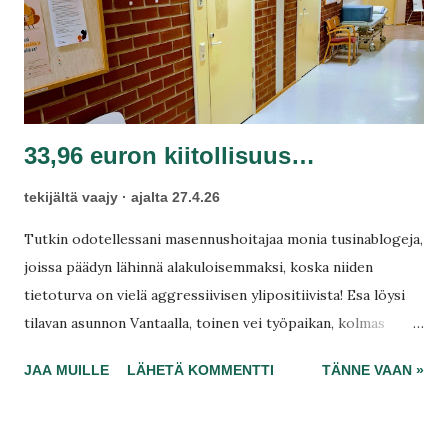
33,96 euron kiitollisuus…
tekijältä
vaajy
ajalta
27.4.26
Tutkin odotellessani masennushoitajaa monia tusinablogeja,
joissa päädyn lähinnä alakuloisemmaksi, koska niiden
tietoturva on vielä aggressiivisen ylipositiivista! Esa löysi
tilavan asunnon Vantaalla, toinen vei työpaikan, kolmas
julkaisee raikkaat postauksesi sieltä palmun alta… ja minä
JAA MUILLE
LÄHETÄ KOMMENTTI
TÄNNE VAAN »
istun edelleen sote-asemalla? Rikkinäisenä, anhedonistisena
ja väsyneenä hakemassa itselleni apua masennukseen .
Huone on 10, mutta hoitajaa ei kuulu… Onko hänkin