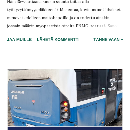
Näin 35-vuotiaana suurin suunta taitaa olla
työkyvyttömyyseläkkeenä? Masentaa, kovin monet lihakset
menevät edelleen maitohapoille ja on todettu ainakin
jossain määrin myopaattisia oireita ENMG-testissä. Sanoin
terveyskeskuslääkärilleni, siinä Irinalle, ettei enää jaksa
JAA MUILLE
LÄHETÄ KOMMENTTI
TÄNNE VAAN »
näiden motoristen ja neurologisten oireiden kanssa!
Tohtori passittaa siitä suoriltaan TAYSiin saatesanoin
käsiesi ENMG. Pian selvitetään jatkuvaa haukottelua, jolloin
unipolygrafia on tarpeen. Folaatti- tai B12-kuuri nyt ei
korjaa olemassa olevaa lihaskatoa .