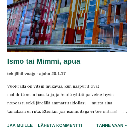
t
Ismo tai Mimmi, apua
tekijältä
vaajy
ajalta
20.1.17
Vuokralla on vitsin mukavaa, kun naapurit ovat
mahdottoman hauskoja, ja huoltoyhtiö palvelee hyvin
nopeasti sekä järeällä ammattitaidollasi — mutta aina
tämäkään ei riitä. Etenkin, jos isännöitsijä ei tee mitään!
Näin asian laita oli tässä yhden vuoden. Onneksi ohi on, ja
JAA MUILLE
LÄHETÄ KOMMENTTI
TÄNNE VAAN »
ihan kaikki pahat. Entä jos soittaisit omakotitalossa