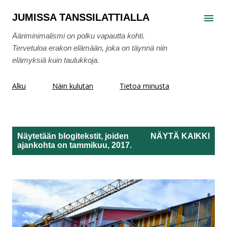
Siirry pääsisältöön
JUMISSA TANSSILATTIALLA
Ääriminimalismi on polku vapautta kohti.
Tervetuloa erakon elämään, joka on täynnä niin
elämyksiä kuin taulukkoja.
Alku
Näin kulutan
Tietoa minusta
Näytetään blogitekstit, joiden
NÄYTÄ KAIKKI
ajankohta on tammikuu, 2017.
T
e
k
s
t
i