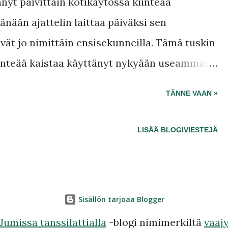
nyt päivittäin kotikäytössä kiinteää
nään ajattelin laittaa päiväksi sen
vät jo nimittäin ensisekunneilla. Tämä tuskin
kiinteää kaistaa käyttänyt nykyään useamman
n aikaan tahansa ja se Pornhub pyörisi ilman
TÄNNE VAAN »
vielä suhteessa, joten vaihtoehtoja tarvitaan.
s pornostarat voivat pahoin ?
LISÄÄ BLOGIVIESTEJÄ
Sisällön tarjoaa Blogger
Jumissa tanssilattialla
-blogi nimimerkiltä
vaaj