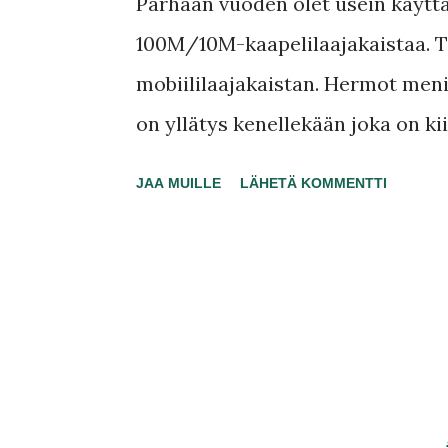
t
Parhaan vuoden olet usein käyttä
i
100M/10M-kaapelilaajakaistaa. Tä
t
mobiililaajakaistan. Hermot meni
on yllätys kenellekään joka on 
viikon ajan. Latingit lataan mihi
JAA MUILLE
LÄHETÄ KOMMENTTI
bufferointia. Hei, en ole sentään 
Tarvitseeko tänään edes tätä, jo