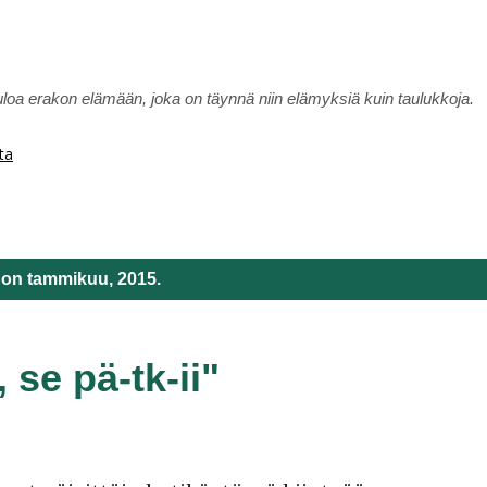
Siirry pääsisältöön
uloa erakon elämään, joka on täynnä niin elämyksiä kuin taulukkoja.
ta
a on tammikuu, 2015.
 se pä-tk-ii"