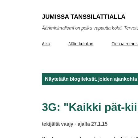
JUMISSA TANSSILATTIALLA
Ääriminimalismi on polku vapautta kohti. Tervet
Alku
Näin kulutan
Tietoa minus
Näytetään blogitekstit, joiden ajankoht
T
e
3G: "Kaikki pät-kii,
k
tekijältä
vaajy
ajalta
27.1.15
s