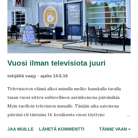
t
Vuosi ilman televisiota juuri
tekijältä
vaajy
ajalta
14.6.16
Televisioton elämä alkoi minulla melko hauskalla tavalla
tasan vuosi sitten suhteellisen aurinkoisena päivänäkin.
Myin tuolloin television muualle. Tänään aika sateisena
päivänä eli tiistaina 14. kesäkuuta vuosi täyttyisi
ruhtinaallisesti. Jäikö kaipaamaan jotakin vanhasta? Kerron
JAA MUILLE
LÄHETÄ KOMMENTTI
TÄNNE VAAN »
sen aivan tässä ja ihan nyt. Kyllästyin omaan älytelevisioon.