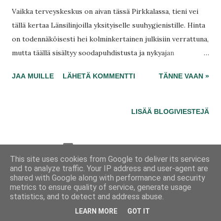
Vaikka terveyskeskus on aivan tässä Pirkkalassa, tieni vei
tällä kertaa Länsilinjoilla yksityiselle suuhygienistille. Hinta
on todennäköisesti hei kolminkertainen julkisiin verrattuna,
mutta täällä sisältyy soodapuhdistusta ja nykyajan
hammaskivenpoistovälineet, mukaan lukien
JAA MUILLE
LÄHETÄ KOMMENTTI
TÄNNE VAAN »
ultraäänipuhdistus. Matka taittuu bussiajelulla Tampereen
megaruuhkiin , ja toivottavasti ehdin toimenpiteeseen
ajoissa – lähden nimittäin yli kaksi tuntia ennen aikaa. Ihan
LISÄÄ BLOGIVIESTEJÄ
sama mitä vastaanotossa joku tästäkin tuumaisi, parempi
ajoissa kuin tieruuhkassa.
Sisällön tarjoaa Blogger
This site uses cookies from Google to deliver its services
Jumissa tanssilattialla
-blogi nimimerkiltä
vaajy
and to analyze traffic. Your IP address and user-agent are
on jo vuodesta 2014 lisenssillä
CC0 1.0
shared with Google along with performance and security
metrics to ensure quality of service, generate usage
Made with
Magpies
in Pirkkala
statistics, and to detect and address abuse.
LEARN MORE
GOT IT