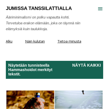
Siirry pääsisältöön
JUMISSA TANSSILATTIALLA
Ääriminimalismi on polku vapautta kohti.
Tervetuloa erakon elämään, joka on täynnä niin
elämyksiä kuin taulukkoja.
Alku
Näin kulutan
Tietoa minusta
Näytetään tunnisteella
NÄYTÄ KAIKKI
Hammashoidot
merkityt
T
tekstit.
e
k
s
t
i