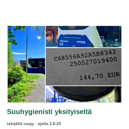
heti kaimalle. Eläkeläismies vastaa kauppa on tulossa, mutta
juopon sekunti tuntuisi minuutissa ja minuuttini tunnilta. Se
toinen Jyri kuuli, hän taisi puhua Liia-mummosta ja votkaa
tuli!
Suuhygienisti yksityiseltä
tekijältä
vaajy
ajalta
2.6.25