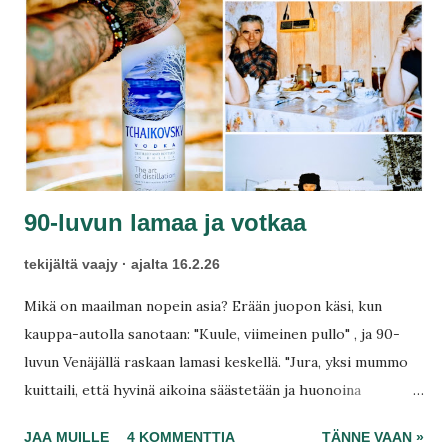
t
90-luvun lamaa ja votkaa
tekijältä
vaajy
ajalta
16.2.26
Mikä on maailman nopein asia? Erään juopon käsi, kun
kauppa-autolla sanotaan: "Kuule, viimeinen pullo" , ja 90-
luvun Venäjällä raskaan lamasi keskellä. "Jura, yksi mummo
kuittaili, että hyvinä aikoina säästetään ja huonoina
kulutetaan! Mä oon tehny sitä viikon tätä hetkeä varten –
JAA MUILLE
4 KOMMENTTIA
TÄNNE VAAN »
on ehkä sata ruplaa ja jano, tässä on se säästö", Ljona sanoo