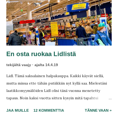
t
En osta ruokaa Lidlistä
tekijältä
vaajy
ajalta
14.4.19
Lidl. Tämä saksalainen halpakauppa. Kaikki käyvät siellä,
mutta minua ette tähän putiikkiin nyt kyllä saa. Mielestäni
laatikkomyymälöiden Lidl olisi tänä vuonna menetetty
tapaus. Noin kaksi vuotta sitten kysyin mitä tapahtui
Lidleille . Tästä yrityksen ruokakauppa on mennyt vauhdilla
JAA MUILLE
12 KOMMENTTIA
TÄNNE VAAN »
ja totta vain alaspäin. Myymäläpäällikölläsi tuskin on osaa tai