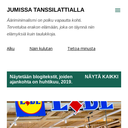
Siirry pääsisältöön
JUMISSA TANSSILATTIALLA
Ääriminimalismi on polku vapautta kohti.
Tervetuloa erakon elämään, joka on täynnä niin
elämyksiä kuin taulukkoja.
Alku
Näin kulutan
Tietoa minusta
Näytetään blogitekstit, joiden
NÄYTÄ KAIKKI
ajankohta on huhtikuu, 2019.
T
e
k
s
t
i