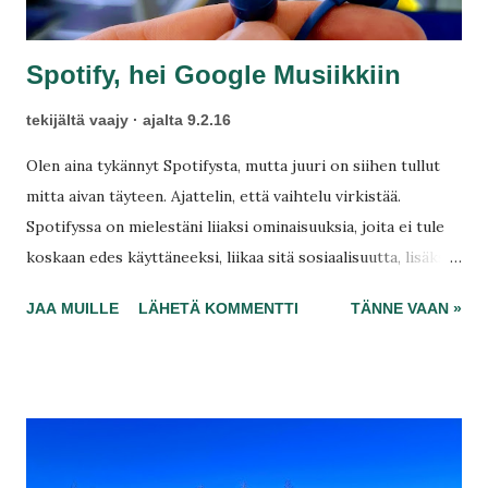
Spotify, hei Google Musiikkiin
tekijältä
vaajy
ajalta
9.2.16
Olen aina tykännyt Spotifysta, mutta juuri on siihen tullut
mitta aivan täyteen. Ajattelin, että vaihtelu virkistää.
Spotifyssa on mielestäni liiaksi ominaisuuksia, joita ei tule
koskaan edes käyttäneeksi, liikaa sitä sosiaalisuutta, lisäksi
sivupalkin turhat elementit vievät tilaa tärkeimmistä
JAA MUILLE
LÄHETÄ KOMMENTTI
TÄNNE VAAN »
asioista. Vaikken pidä muutoksista, olen valmis sellaiset
hyväksymään, mikäli mitta on vihdoin täysi. Spotifyta olen
valmiina kokeilemaan vasta sitten, kun olen kokeillut muut
vaihtoehtoni ja todennut nämä riittämättömiksi.