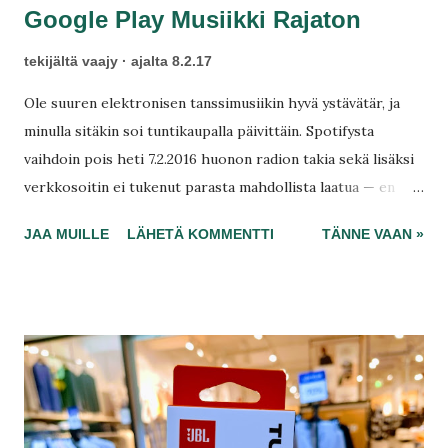
Google Play Musiikki Rajaton
tekijältä
vaajy
ajalta
8.2.17
Ole suuren elektronisen tanssimusiikin hyvä ystävätär, ja
minulla sitäkin soi tuntikaupalla päivittäin. Spotifysta
vaihdoin pois heti 7.2.2016 huonon radion takia sekä lisäksi
verkkosoitin ei tukenut parasta mahdollista laatua — en
juurikaan saanut rahoilleni vastinetta Chromebook-
JAA MUILLE
LÄHETÄ KOMMENTTI
TÄNNE VAAN »
käytössä ainakaan. Enpä edes tiedä miksi ostin
Chromebookin, koska tämä ei tunnu kovin tehokkaalta, eikä
siihen saa Spotifyn sovelluksia tai muitakaan sovelluksiani.
Onneksi hankinta ei ole kallis, kahdeksi vuodeksi vankeutta.