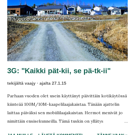
3G: "Kaikki pät-kii, se pä-tk-ii"
tekijältä
vaajy
ajalta
27.1.15
Parhaan vuoden olet usein käyttänyt päivittäin kotikäytössä
kiinteää 100M/10M-kaapelilaajakaistaa. Tänään ajattelin
laittaa päiväksi sen mobiililaajakaistan. Hermot menivät jo
nimittäin ensisekunneilla. Tämä tuskin on yllätys
kenellekään joka on kiinteää kaistaa käyttänyt nykyään