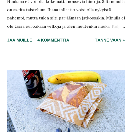
Nuukana et voi olla kokematta nousevia hintoja. Silti minulla
on aseita taisteluun. Ihana inflaatio voisi olla nykyistä
pahempi, mutta tulen silti pärjäämään jatkossakin. Minulla ei
ole tässä euroakaan velkoja ja olen muutenkin nuuka. Kuljen
S-kauppojen ilta-alessa, keräilen tölkkejä, olen vähentänyt
JAA MUILLE
4 KOMMENTTIA
TÄNNE VAAN »
busseja ja nyt lopetan uimahallit. En mene sinne edes kerran
kuukaudessa, enää. En sulje pois ajoittain, mutta on ihan
turhaa käydä siellä kuukausittain, ja tuosta kuulet pian
tarinan kautta lisää. Kylpylät, nuo jäävät.