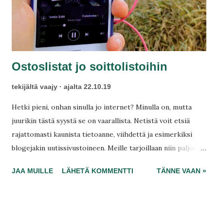
Ostoslistat jo soittolistoihin
tekijältä
vaajy
ajalta
22.10.19
Hetki pieni, onhan sinulla jo internet? Minulla on, mutta
juurikin tästä syystä se on vaarallista. Netistä voit etsiä
rajattomasti kaunista tietoanne, viihdettä ja esimerkiksi
blogejakin uutissivustoineen. Meille tarjoillaan niin paljon
tietoa, ettemme niin ehdi käsitelläkään sitä, yksityinen päivä
JAA MUILLE
LÄHETÄ KOMMENTTI
TÄNNE VAAN »
ei riitä penkomaan kaikkia uutisartikkeleita Ylen sivuilta.
Samalla voimme rekisteröityä musiikin musiikkipalveluunne
ja nauttia miljoonista kappaleistasi. Lisäämme kappaleen,
kunhan se kuulostaa edes vähänkin hyvältä.