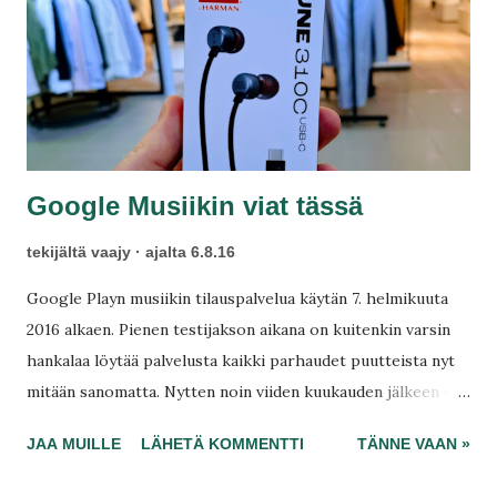
Google Musiikin viat tässä
tekijältä
vaajy
ajalta
6.8.16
Google Playn musiikin tilauspalvelua käytän 7. helmikuuta
2016 alkaen. Pienen testijakson aikana on kuitenkin varsin
hankalaa löytää palvelusta kaikki parhaudet puutteista nyt
mitään sanomatta. Nytten noin viiden kuukauden jälkeen on
aika avautua Googlen omasta Play-musiikkipalvelusta.
JAA MUILLE
LÄHETÄ KOMMENTTI
TÄNNE VAAN »
Kannattaako musiikit suoratoistaa Googlen servereiltäni ja
jos kannattaa niin miksi? Miksi jättäisit Spotify Freen tai