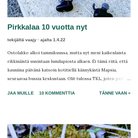
Pirkkalaa 10 vuotta nyt
tekijältä
vaajy
ajalta
1.4.22
Ostolakko alkoi tammikuussa, mutta nyt meni kaikenlaista
rikkinäistä uusintaan lumilapiosta alkaen. Ei tämä riitä, että
kauniina päivänä katsoin kotitiellä kännykästä Mapsia,
seuraavaa bussia keskustaan. Olit tulossa TKL, joten päätin
kävellä Suupantorille, ehkä Pirkanmaan Tilausliikenteessä
JAA MUILLE
10 KOMMENTTIA
TÄNNE VAAN »
olisin mennyt sinne. Toreilla odotin arjen Paunua, ja
yhtäkkiä laite tippui kädestä asfaltille. Näyttö meni
halkeamalle. En tiedä miksi, mutta niin tippuu kaikki
kädestä. Maustepurkeista alkaen, sekä pikariisistä purkissa.