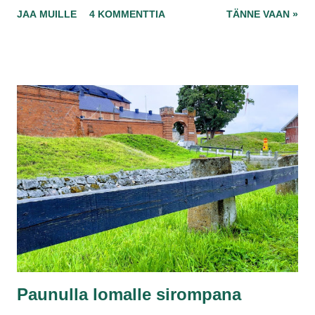
mutta äänenlaatusi laskee 320 kilobitistä 160 kilobittiin,
JAA MUILLE
4 KOMMENTTIA
TÄNNE VAAN »
samalla muutama mainos voi saapua kuulokkeisiin.
Haittaako, jos samalla säästät vain 131,88 euroa vuodessa?
Mobiilissa elämys voi laskea aiemmasta, mutta ei sekään
haittaa, koska kuuntelen musiikkia radiomaisesti niin
pitkään.
Paunulla lomalle sirompana