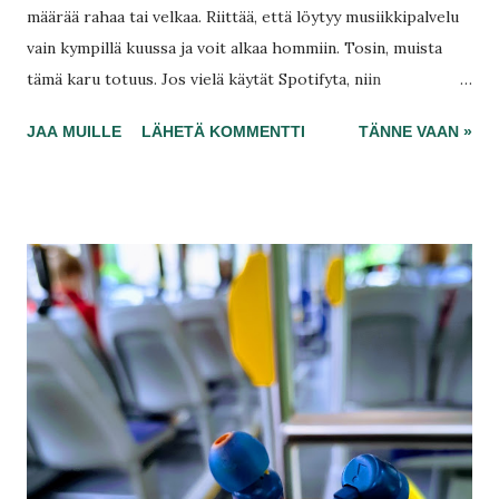
määrää rahaa tai velkaa. Riittää, että löytyy musiikkipalvelu
vain kympillä kuussa ja voit alkaa hommiin. Tosin, muista
tämä karu totuus. Jos vielä käytät Spotifyta, niin
kokoelmassa siellä on vain kymmenen tuhannen biisin raja,
JAA MUILLE
LÄHETÄ KOMMENTTI
TÄNNE VAAN »
ainakin toistaiseksi. Muutosta parempaan on luvattu, mutta
miten kauan sitä kannattaisi vielä odottaa? Muualla sitä ei
ole. Jos haen rajatonta musiikkia, olen valmis ilosta
maksamaan 9,99 euroa kuukaudessa jo kenelle vain.