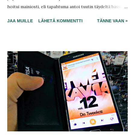
hoitui mainiosti, eli tapahtuma antoi tuutin täydeltä bassoa,
etenkin Digital Stagella. Siellä raskain tanssimusiikkisi oli
JAA MUILLE
LÄHETÄ KOMMENTTI
TÄNNE VAAN »
upeimmillaan. Myöhäisestä aloituksestaan huolimatta en
jäänyt juuri mistään paitsi näkemättä tai kuulematta mitä
muilla lavoilla tapahtuu. Ne eivät olekaan kiinnostaneet
minua tippaakaan, joten odottelinpa rauhassa suosikkejani.