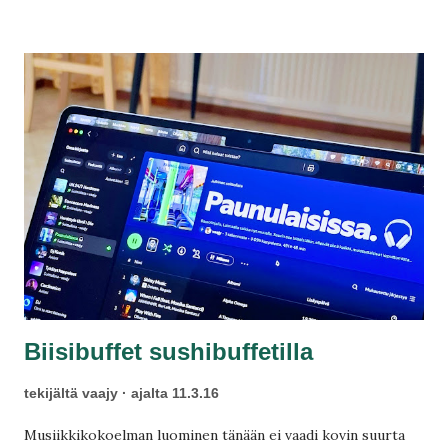
Premiumin nyt Googleen ja mitä hyötyä siitä on? Maksaako
Google enemmän kuin Spotify artisteille?
Biisibuffet sushibuffetilla
tekijältä
vaajy
ajalta
11.3.16
Musiikkikokoelman luominen tänään ei vaadi kovin suurta