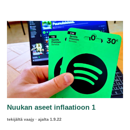
Liten kuukausimaksuitta. Vaihtoehdoksi tarjotaan
mainoksien lisäksi puolet kalliimpaa täysiveristä YouTube
Premium -palvelua hintaan 11,99 euroa Music-sovelluksella.
Nuukan aseet inflaatioon 1
tekijältä
vaajy
ajalta
1.9.22