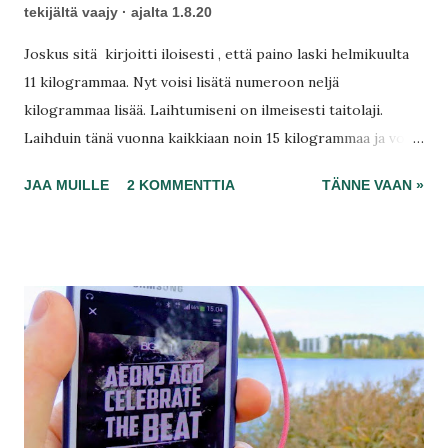
tekijältä
vaajy
ajalta
1.8.20
Joskus sitä kirjoitti iloisesti , että paino laski helmikuulta
11 kilogrammaa. Nyt voisi lisätä numeroon neljä
kilogrammaa lisää. Laihtumiseni on ilmeisesti taitolaji.
Laihduin tänä vuonna kaikkiaan noin 15 kilogrammaa ja voin
oikeinkin hyvin sekä henkisesti että fyysisesti.
JAA MUILLE
2 KOMMENTTIA
TÄNNE VAAN »
Itsevarmuuteni on ilmeisesti vain kohentunut ja samalla
mielenterveys on säästynyt pieneltä kolhulta. Läskiä on
lähtenyt juuri oikeista paikoista, eli iso pallomaha hävisi, ja
sen lisäksi takapuoli kiinteytyi valtavasti ennen näitä
lomiani.