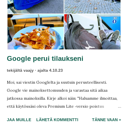
t
Google perui tilaukseni
tekijältä
vaajy
ajalta
4.10.23
Moi, sai viestin Googlelta ja suutuin perusteellisesti.
Google vie mainoksettomuuden ja varastaa sitä aikaa
jatkossa mainoksilla. Kirje alkoi näin: "Haluamme ilmoittaa,
että käytössäsi oleva Premium Lite ‑versio poistuu
käytöstä 25. lokakuuta 2023 jälkeen." Alkuun sapetti, mutta
JAA MUILLE
LÄHETÄ KOMMENTTI
TÄNNE VAAN »
ei se enää erakkoa haittaa. Säästä kuukausittain 6,99 euroa