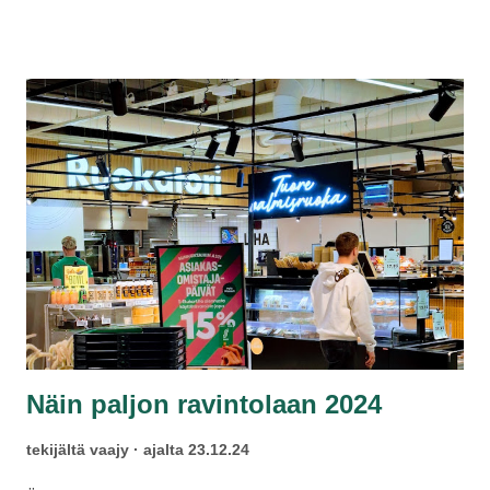
mutta nuuka pärjää ilmankin. Ensi vuodeksi outoja uutisia:
poistapa uimahallit kokonaan kuvioista, sillä en niistä nauti.
Ääriminimalisti voi luopua uimahousuistakin.
Näin paljon ravintolaan 2024
tekijältä
vaajy
ajalta
23.12.24