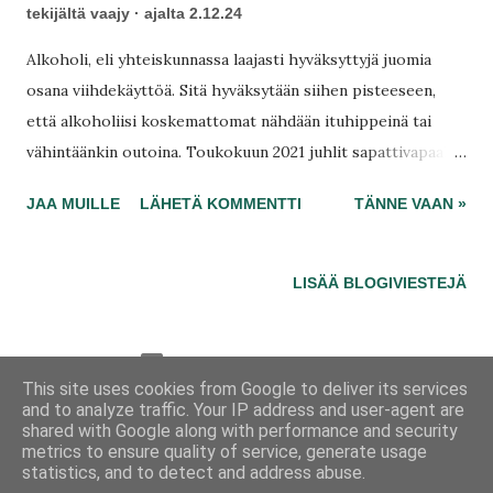
tekijältä
vaajy
ajalta
2.12.24
Alkoholi, eli yhteiskunnassa laajasti hyväksyttyjä juomia
osana viihdekäyttöä. Sitä hyväksytään siihen pisteeseen,
että alkoholiisi koskemattomat nähdään ituhippeinä tai
vähintäänkin outoina. Toukokuun 2021 juhlit sapattivapaalle
navigointia Xtra-siidereillä, mutta jäit viimeisiksi. Monelle
JAA MUILLE
LÄHETÄ KOMMENTTI
TÄNNE VAAN »
tästä alkoholista tulee vainoharhaisuutta, itsetuhoisuutta
tai jopa riidanhakuisuutta. Sen verran oli todellisuudentajua
jäljellä, että jos en olisi silloin itse lopettanut, joku muu olisi
LISÄÄ BLOGIVIESTEJÄ
painostanut lopettamaan juomisen. Et ollut
ongelmakäyttäjä.
Sisällön tarjoaa Blogger
This site uses cookies from Google to deliver its services
Jumissa tanssilattialla
-blogi nimimerkiltä
vaajy
and to analyze traffic. Your IP address and user-agent are
on jo vuodesta 2014 lisenssillä
CC0 1.0
shared with Google along with performance and security
metrics to ensure quality of service, generate usage
Made with
Magpies
in Pirkkala
statistics, and to detect and address abuse.