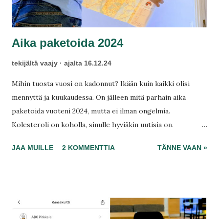
Aika paketoida 2024
tekijältä
vaajy
ajalta
16.12.24
Mihin tuosta vuosi on kadonnut? Ikään kuin kaikki olisi
mennyttä ja kuukaudessa. On jälleen mitä parhain aika
paketoida vuoteni 2024, mutta ei ilman ongelmia.
Kolesteroli on koholla, sinulle hyviäkin uutisia on.
Matkailulakossa tutustuin junilla taikka fillareilla
JAA MUILLE
2 KOMMENTTIA
TÄNNE VAAN »
Keuruuhun, Mänttä-Vilppulaan, Nokiaan ja Huittisiin.
Virtuaalisesti tutustuin helposti Kouvolaan ja moniin muihin
kaupunkeihini, tietokonetta ja nettiyhteyttä käyttäen.
Ulkomaat eivät vieläkään kiinnosta, tänä päivänä eivät
mistään hinnasta.