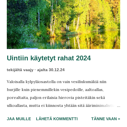
t
Uintiin käytetyt rahat 2024
tekijältä
vaajy
ajalta
30.12.24
Valoisalla kylpyläosastolla on vain vesiliukumäkiä niin
hurjille kuin pienemmillekin vesipedoille, aaltoallas,
porealtaita, paljon erilaisia hierovia pisteitäkin sekä
ulkoallasta, mutta ei kiinnosta yhtään sitä ääriminimalistia.
Laskin montako euroa palaisi tänä vuonna uintiin,
JAA MUILLE
LÄHETÄ KOMMENTTI
TÄNNE VAAN »
kylpylöissä ja uimahalleissa. Monia kylpyläelämys lämmittää,