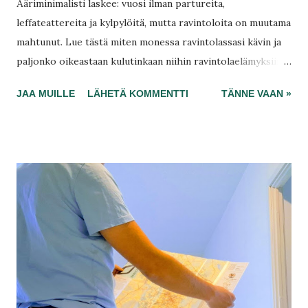
Ääriminimalisti laskee: vuosi ilman partureita,
leffateattereita ja kylpylöitä, mutta ravintoloita on muutama
mahtunut. Lue tästä miten monessa ravintolassasi kävin ja
paljonko oikeastaan kulutinkaan niihin ravintolaelämyksiin.
Tässä taloustilanteessa ravintoloissani ei kiinnosta edes
JAA MUILLE
LÄHETÄ KOMMENTTI
TÄNNE VAAN »
käydäkään, koska ruoat ovat kalliita ja monet ravintolat
tarvitsevat oikeastaan jo asiakkaitaan enemmän, kuin
asiakkaat tarvitsevat ravintoloitaan. Miksikö ravintolat eivät
ole enää arjen luksusta, verrattuna entisaikaan?