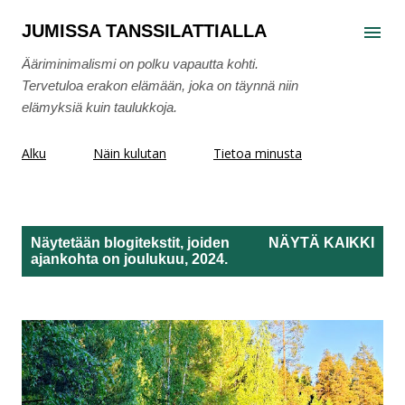
Siirry pääsisältöön
JUMISSA TANSSILATTIALLA
Ääriminimalismi on polku vapautta kohti.
Tervetuloa erakon elämään, joka on täynnä niin
elämyksiä kuin taulukkoja.
Alku
Näin kulutan
Tietoa minusta
Näytetään blogitekstit, joiden
NÄYTÄ KAIKKI
ajankohta on joulukuu, 2024.
T
e
k
s
t
i