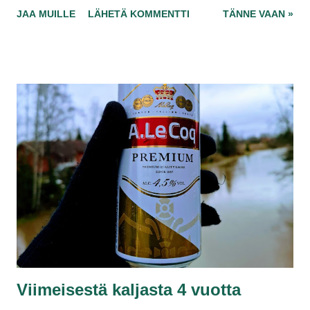
ihmetellään, miten 762 euron budjetti riittää kaikkeen tähän
JAA MUILLE
LÄHETÄ KOMMENTTI
TÄNNE VAAN »
ja enempäänkin. Eilen ollut alennuksia kaupan myös, täytin
pakastimen leivällä ja kanasuikaleilla, halpoja syötäviä riittää
joksikin aikaa. Ilta-alen avustuksilla tulet pärjäämään
nykyistä isommalla 773 euron budjetilla ensi vuonna.
Viimeisestä kaljasta 4 vuotta