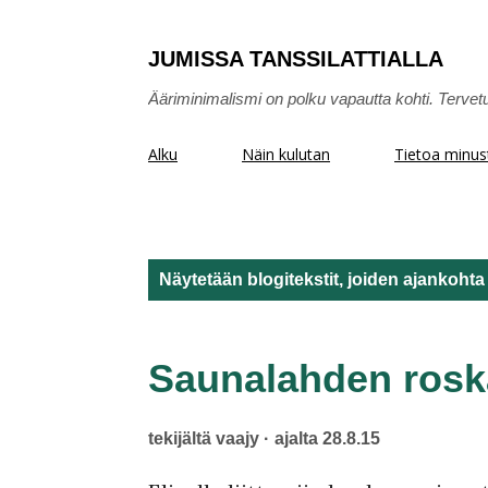
JUMISSA TANSSILATTIALLA
Ääriminimalismi on polku vapautta kohti. Tervet
Alku
Näin kulutan
Tietoa minus
Näytetään blogitekstit, joiden ajankohta
T
e
Saunalahden rosk
k
tekijältä
vaajy
ajalta
28.8.15
s