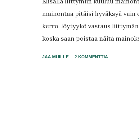
t
Elisalla liittymiin kuuluu mainon
i
mainontaa pitäisi hyväksyä vain e
t
kerro, löytyykö vastaus liittym
koska saan poistaa näitä mainoks
Ostovaiheessa tätä tietoa ei niin
JAA MUILLE
2 KOMMENTTIA
omin kätösinne. Mutta mistä? Ve
mainostetaan vain markkinointilu