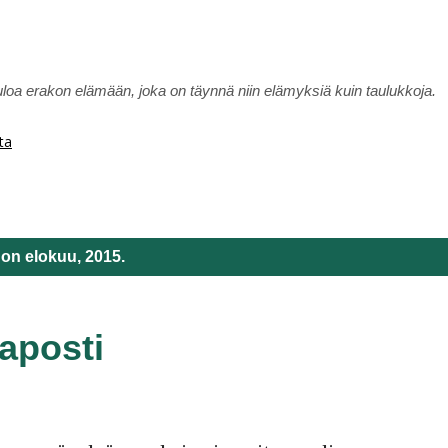
Siirry pääsisältöön
uloa erakon elämään, joka on täynnä niin elämyksiä kuin taulukkoja.
ta
 on elokuu, 2015.
aposti