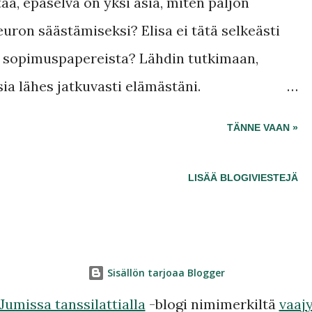
taa, epäselvä on yksi asia, miten paljon
uron säästämiseksi? Elisa ei tätä selkeästi
än sopimuspapereista? Lähdin tutkimaan,
ia lähes jatkuvasti elämästäni.
 mainosteta, joten tietoa asiasta on etsittävä
TÄNNE VAAN »
rkkokaupan sivulla puheliittymissäsi
van peruuttamista, mikä tietysti maksaa.
LISÄÄ BLOGIVIESTEJÄ
Sisällön tarjoaa Blogger
Jumissa tanssilattialla
-blogi nimimerkiltä
vaaj