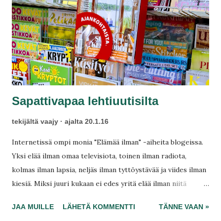
t
Sapattivapaa lehtiuutisilta
tekijältä
vaajy
ajalta
20.1.16
Internetissä ompi monia "Elämää ilman" -aiheita blogeissa.
Yksi elää ilman omaa televisiota, toinen ilman radiota,
kolmas ilman lapsia, neljäs ilman tyttöystävää ja viides ilman
kiesiä. Miksi juuri kukaan ei edes yritä elää ilman niitä
uutisia? Ovatko uutiset päivän upein aiheemme tänään?
JAA MUILLE
LÄHETÄ KOMMENTTI
TÄNNE VAAN »
Aamulehti tuhlasi aikaani tuntikaupalla viikossa, mutta nyt