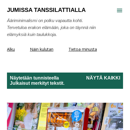
Siirry pääsisältöön
JUMISSA TANSSILATTIALLA
Ääriminimalismi on polku vapautta kohti.
Tervetuloa erakon elämään, joka on täynnä niin
elämyksiä kuin taulukkoja.
Alku
Näin kulutan
Tietoa minusta
Näytetään tunnisteella
NÄYTÄ KAIKKI
Julkaisut
merkityt tekstit.
T
e
k
s
t
i