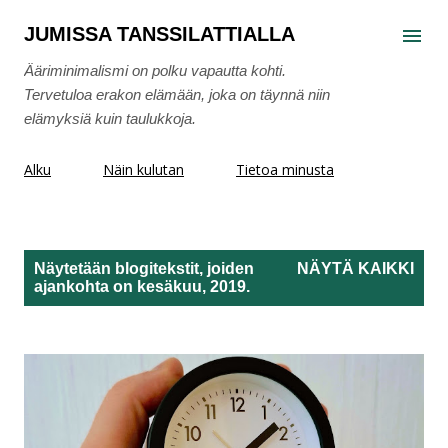
Siirry pääsisältöön
JUMISSA TANSSILATTIALLA
Ääriminimalismi on polku vapautta kohti.
Tervetuloa erakon elämään, joka on täynnä niin
elämyksiä kuin taulukkoja.
Alku
Näin kulutan
Tietoa minusta
Näytetään blogitekstit, joiden
NÄYTÄ KAIKKI
ajankohta on kesäkuu, 2019.
T
e
k
s
t
i