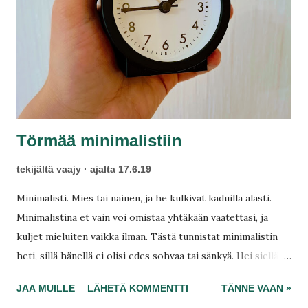
t
Törmää minimalistiin
tekijältä
vaajy
ajalta
17.6.19
Minimalisti. Mies tai nainen, ja he kulkivat kaduilla alasti.
Minimalistina et vain voi omistaa yhtäkään vaatettasi, ja
kuljet mieluiten vaikka ilman. Tästä tunnistat minimalistin
heti, sillä hänellä ei olisi edes sohvaa tai sänkyä. Hei siellä,
sehän on kai täällä Suomessa laitonta! Tämä, että jotkut
JAA MUILLE
LÄHETÄ KOMMENTTI
TÄNNE VAAN »
elävät jopa ilman turhia huonekaluja, taikka ainakin