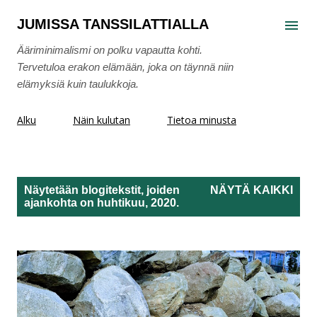
Siirry pääsisältöön
JUMISSA TANSSILATTIALLA
Ääriminimalismi on polku vapautta kohti.
Tervetuloa erakon elämään, joka on täynnä niin
elämyksiä kuin taulukkoja.
Alku
Näin kulutan
Tietoa minusta
Näytetään blogitekstit, joiden
NÄYTÄ KAIKKI
ajankohta on huhtikuu, 2020.
T
e
k
s
t
i