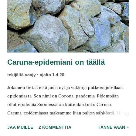
t
Caruna-epidemiani on täällä
tekijältä
vaajy
ajalta
1.4.20
Jokainen tietää että juuri nyt ja viikkoja putkeen jutellaan
epidemiasta. Sen nimi on Corona-pandemia. Pidempään
ollut epidemia Suomessa on kuitenkin tuttu Caruna.
Caruna-epidemiassa maksamme liian paljon sähköstä. Mitä
kommentoit, kysyn. Coronaan voi toki sairastua, mutta
JAA MUILLE
2 KOMMENTTIA
TÄNNE VAAN »
Carunasta kärsit vuosia. Kukaan ei välitä, eivät edes