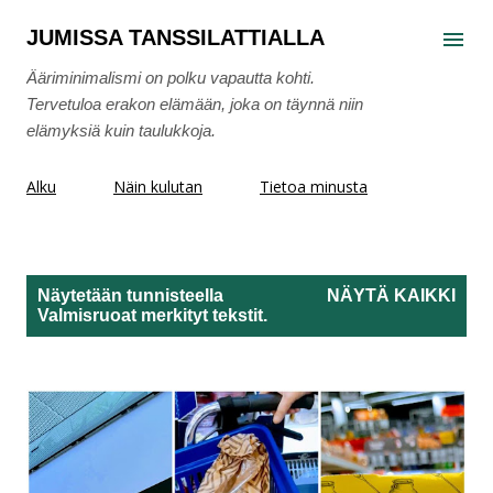
Siirry pääsisältöön
JUMISSA TANSSILATTIALLA
Ääriminimalismi on polku vapautta kohti.
Tervetuloa erakon elämään, joka on täynnä niin
elämyksiä kuin taulukkoja.
Alku
Näin kulutan
Tietoa minusta
Näytetään tunnisteella
NÄYTÄ KAIKKI
Valmisruoat
merkityt tekstit.
T
e
k
s
t
i