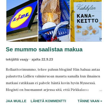
t
Se mummo saalistaa makua
tekijältä
vaajy
ajalta
22.9.23
Rollaattorimummo, tekee paluun blogiini! Hän haluaa antaa
palautetta Lidlien valmisruoan mausta samalla kun ilmainen
matkasi ratikkaan ei palvele häntä kovin hyvin Nyssessä.
Blogisti on huomannut arjessa sitä, että Pirkkalassa
joukkoliikenne on heikentynyt heikentymistään, joten hän
JAA MUILLE
LÄHETÄ KOMMENTTI
TÄNNE VAAN »
vaihtoi bussisi maastopyörääni. Korvasin myös busseilla