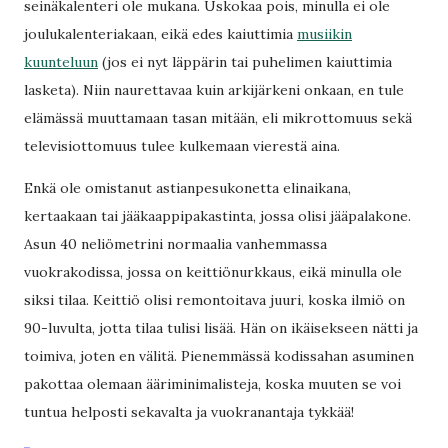
seinäkalenteri ole mukana. Uskokaa pois, minulla ei ole
joulukalenteriakaan, eikä edes kaiuttimia
musiikin
kuunteluun
(jos ei nyt läppärin tai puhelimen kaiuttimia
lasketa). Niin naurettavaa kuin arkijärkeni onkaan, en tule
elämässä muuttamaan tasan mitään, eli mikrottomuus sekä
televisiottomuus tulee kulkemaan vierestä aina.
Enkä ole omistanut astianpesukonetta elinaikana,
kertaakaan tai jääkaappipakastinta, jossa olisi jääpalakone.
Asun 40 neliömetrini normaalia vanhemmassa
vuokrakodissa, jossa on keittiönurkkaus, eikä minulla ole
siksi tilaa. Keittiö olisi remontoitava juuri, koska ilmiö on
90-luvulta, jotta tilaa tulisi lisää. Hän on ikäisekseen nätti ja
toimiva, joten en välitä. Pienemmässä kodissahan asuminen
pakottaa olemaan ääriminimalisteja, koska muuten se voi
tuntua helposti sekavalta ja vuokranantaja tykkää!