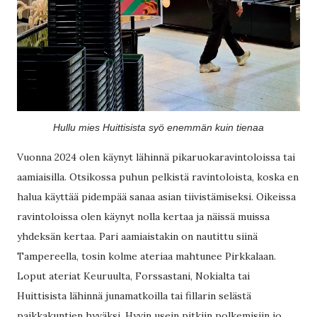
Hullu mies Huittisista syö enemmän kuin tienaa
Vuonna 2024 olen käynyt lähinnä pikaruokaravintoloissa tai
aamiaisilla. Otsikossa puhun pelkistä ravintoloista, koska en
halua käyttää pidempää sanaa asian tiivistämiseksi. Oikeissa
ravintoloissa olen käynyt nolla kertaa ja näissä muissa
yhdeksän kertaa. Pari aamiaistakin on nautittu siinä
Tampereella, tosin kolme ateriaa mahtunee Pirkkalaan.
Loput ateriat Keuruulta, Forssastani, Nokialta tai
Huittisista lähinnä junamatkoilla tai fillarin selästä
paikkakuntien hyväksi. Hyvin usein pitkiin polkemisiin jo.