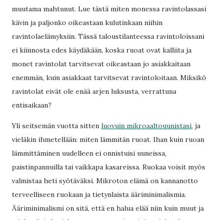
muutama mahtunut. Lue tästä miten monessa ravintolassasi
kävin ja paljonko oikeastaan kulutinkaan niihin
ravintolaelämyksiin. Tässä taloustilanteessa ravintoloissani
ei kiinnosta edes käydäkään, koska ruoat ovat kalliita ja
monet ravintolat tarvitsevat oikeastaan jo asiakkaitaan
enemmän, kuin asiakkaat tarvitsevat ravintoloitaan. Miksikö
ravintolat eivät ole enää arjen luksusta, verrattuna
entisaikaan?
Yli seitsemän vuotta sitten
luovuin mikroaaltouunistasi
, ja
vieläkin ihmetellään: miten lämmitän ruoat. Ihan kuin ruoan
lämmittäminen uudelleen ei onnistuisi uuneissa,
paistinpannuilla tai vaikkapa kasareissa. Ruokaa voisit myös
valmistaa heti syötäväksi. Mikroton elämä on kannanotto
terveelliseen ruokaan ja tietynlaista ääriminimalismia.
Ääriminimalismi on sitä, että en halua elää niin kuin muut ja