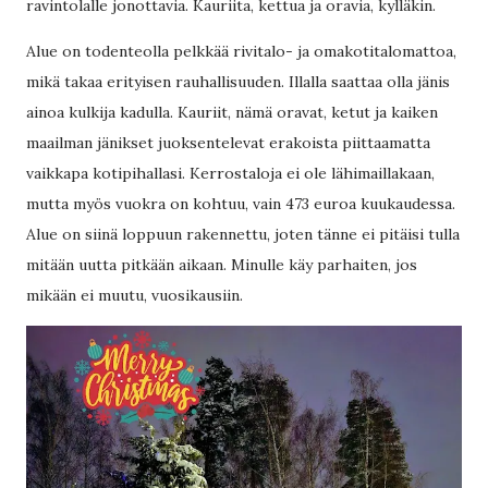
ravintolalle jonottavia. Kauriita, kettua ja oravia, kylläkin.
Alue on todenteolla pelkkää rivitalo- ja omakotitalomattoa,
mikä takaa erityisen rauhallisuuden. Illalla saattaa olla jänis
ainoa kulkija kadulla. Kauriit, nämä oravat, ketut ja kaiken
maailman jänikset juoksentelevat erakoista piittaamatta
vaikkapa kotipihallasi. Kerrostaloja ei ole lähimaillakaan,
mutta myös vuokra on kohtuu, vain 473 euroa kuukaudessa.
Alue on siinä loppuun rakennettu, joten tänne ei pitäisi tulla
mitään uutta pitkään aikaan. Minulle käy parhaiten, jos
mikään ei muutu, vuosikausiin.