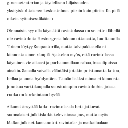
gourmet-aterian ja täydellisen hiljaisuuden
yksityiskohtaiseen keskusteluun, piiriin kuin piiriin. En pidä
oikein syömisestäkään :)
Olennaisin syy olla käymättä ravintolassa on se, ettei lähellä
ole ravintoloita Hesburgeria lukuun ottamatta, huoltamolla.
Toinen löytyy Suupantorilla, mutta talvipakkasella ei
kiinnosta sinne rämpiä. Ajattelen myös, että ravintolassa
käyminen vie aikaasi ja parhaimmillaan rahaa, bussilipuissa
ainakin. Samalla vaivalla vääntäisi jotakin poistumatta kotoa,
hellaa ja uunia hyödyntäen. Tämän lisäksi minua ei kiinnosta
jonottaa varttikaupalla suosituimpiin ravintoloihin, joissa
ruoka on korkeintaan hyvää.
Alkanut ärsyttää koko ravintola-ala heti, jatkuvat
suomalaiset julkkiskokit televisiossa jne., mutta myös
MaRan julkiset kannanotot ravintola- ja matkailualaan