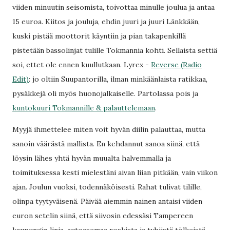
viiden minuutin seisomista, toivottaa minulle joulua ja antaa
15 euroa. Kiitos ja jouluja, ehdin juuri ja juuri Länkkään,
kuski pistää moottorit käyntiin ja pian takapenkillä
pistetään bassolinjat tulille Tokmannia kohti. Sellaista settiä
soi, ettet ole ennen kuullutkaan. Lyrex -
Reverse (Radio
Edit)
: jo oltiin Suupantorilla, ilman minkäänlaista ratikkaa,
pysäkkejä oli myös huonojalkaiselle. Partolassa pois ja
kuntokuuri Tokmannille & palauttelemaan
.
Myyjä ihmettelee miten voit hyvän diilin palauttaa, mutta
sanoin väärästä mallista. En kehdannut sanoa siinä, että
löysin lähes yhtä hyvän muualta halvemmalla ja
toimituksessa kesti mielestäni aivan liian pitkään, vain viikon
ajan. Joulun vuoksi, todennäköisesti. Rahat tulivat tilille,
olinpa tyytyväisenä. Päivää aiemmin nainen antaisi viiden
euron setelin siinä, että siivosin edessäsi Tampereen