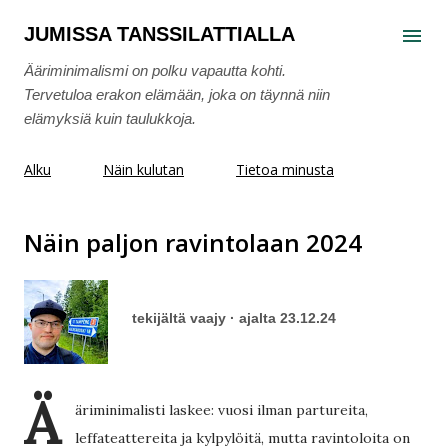
Siirry pääsisältöön
JUMISSA TANSSILATTIALLA
Ääriminimalismi on polku vapautta kohti.
Tervetuloa erakon elämään, joka on täynnä niin
elämyksiä kuin taulukkoja.
Alku
Näin kulutan
Tietoa minusta
Näin paljon ravintolaan 2024
tekijältä
vaajy
ajalta
23.12.24
Ä
äriminimalisti laskee: vuosi ilman partureita,
leffateattereita ja kylpylöitä, mutta ravintoloita on