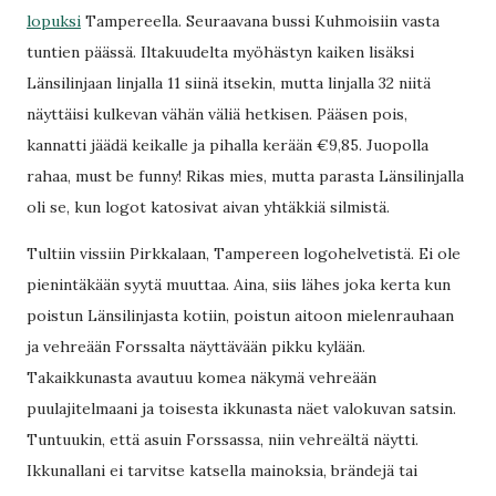
lopuksi
Tampereella. Seuraavana bussi Kuhmoisiin vasta
tuntien päässä. Iltakuudelta myöhästyn kaiken lisäksi
Länsilinjaan linjalla 11 siinä itsekin, mutta linjalla 32 niitä
näyttäisi kulkevan vähän väliä hetkisen. Pääsen pois,
kannatti jäädä keikalle ja pihalla kerään €9,85. Juopolla
rahaa, must be funny! Rikas mies, mutta parasta Länsilinjalla
oli se, kun logot katosivat aivan yhtäkkiä silmistä.
Tultiin vissiin Pirkkalaan, Tampereen logohelvetistä. Ei ole
pienintäkään syytä muuttaa. Aina, siis lähes joka kerta kun
poistun Länsilinjasta kotiin, poistun aitoon mielenrauhaan
ja vehreään Forssalta näyttävään pikku kylään.
Takaikkunasta avautuu komea näkymä vehreään
puulajitelmaani ja toisesta ikkunasta näet valokuvan satsin.
Tuntuukin, että asuin Forssassa, niin vehreältä näytti.
Ikkunallani ei tarvitse katsella mainoksia, brändejä tai