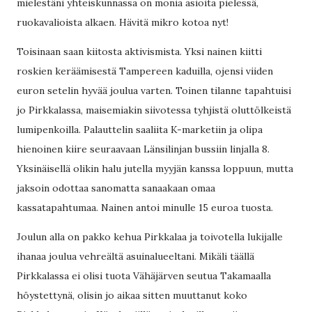
mielestäni yhteiskunnassa on monia asioita pielessä,
ruokavalioista alkaen. Hävitä mikro kotoa nyt!
Toisinaan saan kiitosta aktivismista. Yksi nainen kiitti
roskien keräämisestä Tampereen kaduilla, ojensi viiden
euron setelin hyvää joulua varten. Toinen tilanne tapahtuisi
jo Pirkkalassa, maisemiakin siivotessa tyhjistä oluttölkeistä
lumipenkoilla. Palauttelin saaliita K-marketiin ja olipa
hienoinen kiire seuraavaan Länsilinjan bussiin linjalla 8.
Yksinäisellä olikin halu jutella myyjän kanssa loppuun, mutta
jaksoin odottaa sanomatta sanaakaan omaa
kassatapahtumaa. Nainen antoi minulle 15 euroa tuosta.
Joulun alla on pakko kehua Pirkkalaa ja toivotella lukijalle
ihanaa joulua vehreältä asuinalueeltani. Mikäli täällä
Pirkkalassa ei olisi tuota Vähäjärven seutua Takamaalla
höystettynä, olisin jo aikaa sitten muuttanut koko