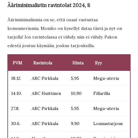
Ääriminimalistin ravintolat 2024, 8
Ääriminimalismia on se, että osaat vastustaa
konsumerismia. Moniko on kysellyt dataa tästä ja nyt on
tarjolla! Jos ravintolassa ei viihdy, niin ei viihdy. Pakon
edestä joutuu käymään, joskus tarjouksilla.
PVM
Ravintola
Hinta
Syy
18.12.
ABC Pirkkala
5,95
Mega-ateria
14.10.
ABC Huittinen
10,90
Fillarilla
27.8.
ABC Pirkkala
5,95
Mega-ateria
30.6.
ABC Pirkkala
9,90
Lounastarjous