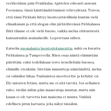
verkkotilaus päin Prinkkalaa. Ajattelen oikeasti asuvani
Forssassa, tässä käsittämättömässä vehreydessä. Toivon,
että tämä Pirkkala liittyy luontoystävällisiin kuntiin vielä
elinaikanani ja että slogan olisi järkivihreässä Pirkkalassa.
Siitä tilanne ei ole vielä huono, vaikka melua ohitustiestä
kantautuukin asuinalueille. Lopetetaan siihen.
Katselin
suomalaista luontodokumenttia
, mikä on kuvattu
Pirkkalassa ja Tampereella. Näen osaa näistä eläimistäni
päivittäin, enkä todellakaan toivo kenellekään huonoa,
eläimille etenkään. Jätetään minuutteja säästämättä, melua
on valmiiksi liikaa. Puskiaisten moottoritie ja kehätie on
Ely-miesten fetissi, mutta me ei sitä tarvita. Jos sellainen
tulee, tiedän mihin päin maaseutuja muutan, mutta niin
kauan ei ole tarvetta kun maisema ei muutu. Vinkkiä
edellisen jutun kartasta, joka näkyi tässäkin.