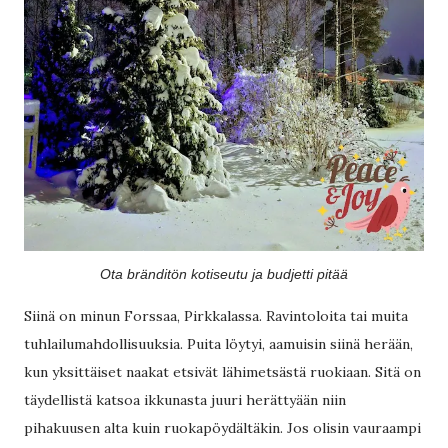
Ota bränditön kotiseutu ja budjetti pitää
Siinä on minun Forssaa, Pirkkalassa. Ravintoloita tai muita
tuhlailumahdollisuuksia. Puita löytyi, aamuisin siinä herään,
kun yksittäiset naakat etsivät lähimetsästä ruokiaan. Sitä on
täydellistä katsoa ikkunasta juuri herättyään niin
pihakuusen alta kuin ruokapöydältäkin. Jos olisin vauraampi