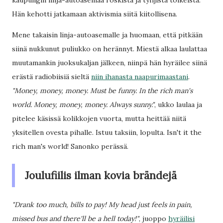
kaupungin linja-autoasemaa roskista ja tyhjistä tölkeistä.
Hän kehotti jatkamaan aktivismia siitä kiitollisena.
Mene takaisin linja-autoasemalle ja huomaan, että pitkään
siinä nukkunut puliukko on herännyt. Miestä alkaa laulattaa
muutamankin juoksukaljan jälkeen, niinpä hän hyräilee siinä
erästä radiobiisiä sieltä
niin ihanasta naapurimaastani
.
"Money, money, money. Must be funny. In the rich man's
world. Money, money, money. Always sunny."
, ukko laulaa ja
pitelee käsissä kolikkojen vuorta, mutta heittää niitä
yksitellen ovesta pihalle. Istuu taksiin, lopulta. Isn't it the
rich man's world! Sanonko perässä.
Joulufiilis ilman kovia brändejä
"Drank too much, bills to pay! My head just feels in pain,
missed bus and there'll be a hell today!"
, juoppo
hyräilisi