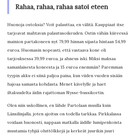
Rahaa, rahaa, rahaa satoi eteen
Huonoja ostoksia? Voit palauttaa, en välitä. Kauppiaat itse
tarjoavat mahtavan palautusoikeuden. Ostin vähän kiireessä
mainion partakoneen nyt 79,99 hinnan sijasta hintaan 54,99
euroa. Huomasin nopeasti, että vastaava kone oli
tarjouksessa 39,99 euroa, ja ahneus iski. Miksi maksaa
samanlaisesta koneesta ja 15 euroa enemmän? Paremman
tyypin akku ei siinä paljoa paina, kun viiden vuoden sisään
hajoaa samasta kohdasta. Menet kävelylle ja haet
iltakuudelta äidin rajattoman Nysse-bussikortin.
Olen niin uskollinen, en lähde Partolaan muulla kuin
Länsilinjalla, joten ajoitus on todella tarkkaa. Pirkkalassa
voidaan huonosti, nappaan matkalla äidille lumipenkoista
muutamia tyhjiä oluttölkkejä ja kerkeät juurikin juuri