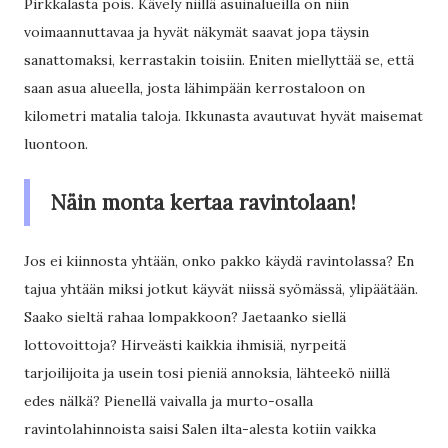
Pirkkalasta pois. Kävely niillä asuinalueilla on niin
voimaannuttavaa ja hyvät näkymät saavat jopa täysin
sanattomaksi, kerrastakin toisiin. Eniten miellyttää se, että
saan asua alueella, josta lähimpään kerrostaloon on
kilometri matalia taloja. Ikkunasta avautuvat hyvät maisemat
luontoon.
Näin monta kertaa ravintolaan!
Jos ei kiinnosta yhtään, onko pakko käydä ravintolassa? En
tajua yhtään miksi jotkut käyvät niissä syömässä, ylipäätään.
Saako sieltä rahaa lompakkoon? Jaetaanko siellä
lottovoittoja? Hirveästi kaikkia ihmisiä, nyrpeitä
tarjoilijoita ja usein tosi pieniä annoksia, lähteekö niillä
edes nälkä? Pienellä vaivalla ja murto-osalla
ravintolahinnoista saisi Salen ilta-alesta kotiin vaikka