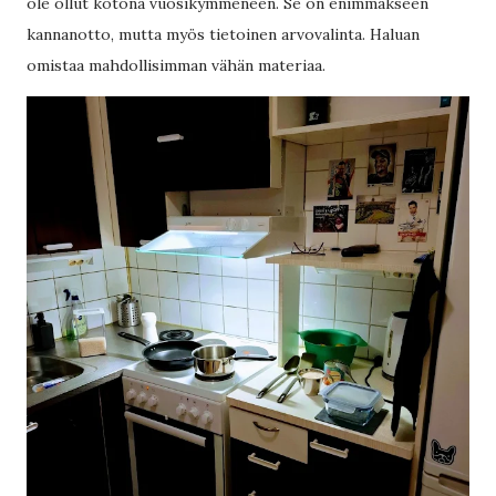
ole ollut kotona vuosikymmeneen. Se on enimmäkseen
kannanotto, mutta myös tietoinen arvovalinta. Haluan
omistaa mahdollisimman vähän materiaa.