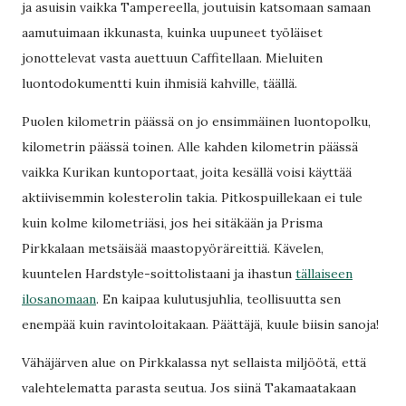
ja asuisin vaikka Tampereella, joutuisin katsomaan samaan
aamutuimaan ikkunasta, kuinka uupuneet työläiset
jonottelevat vasta auettuun Caffitellaan. Mieluiten
luontodokumentti kuin ihmisiä kahville, täällä.
Puolen kilometrin päässä on jo ensimmäinen luontopolku,
kilometrin päässä toinen. Alle kahden kilometrin päässä
vaikka Kurikan kuntoportaat, joita kesällä voisi käyttää
aktiivisemmin kolesterolin takia. Pitkospuillekaan ei tule
kuin kolme kilometriäsi, jos hei sitäkään ja Prisma
Pirkkalaan metsäisää maastopyöräreittiä. Kävelen,
kuuntelen Hardstyle-soittolistaani ja ihastun
tällaiseen
ilosanomaan
. En kaipaa kulutusjuhlia, teollisuutta sen
enempää kuin ravintoloitakaan. Päättäjä, kuule biisin sanoja!
Vähäjärven alue on Pirkkalassa nyt sellaista miljöötä, että
valehtelematta parasta seutua. Jos siinä Takamaatakaan