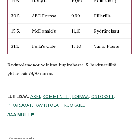
14.6.
Hongfa
10,90
Keurismi :)
30.5.
ABC Forssa
9,90
Fillarilla
15.5.
McDonald's
11,10
Pyöräreissu
31.1.
Pella's Cafe
15,10
Väinö Paunu
Ravintolamenot veloitan hupirahasta, S-huvitustililtä
yhteensä:
79,70
euroa.
LUE LISÄÄ:
ARKI
KOMMENTTI
LOIMAA
OSTOKSET
PIKARUOAT
RAVINTOLAT
RUOKAILUT
JAA MUILLE