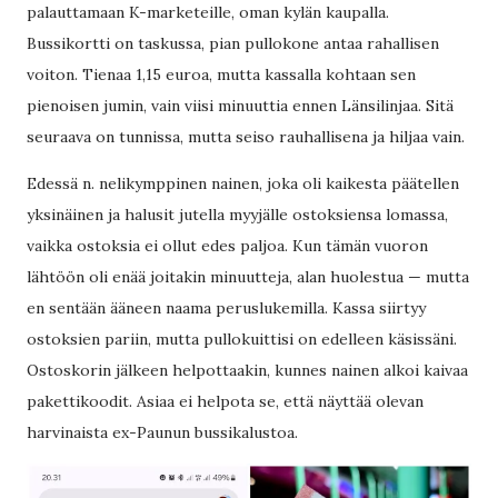
palauttamaan K-marketeille, oman kylän kaupalla.
Bussikortti on taskussa, pian pullokone antaa rahallisen
voiton. Tienaa 1,15 euroa, mutta kassalla kohtaan sen
pienoisen jumin, vain viisi minuuttia ennen Länsilinjaa. Sitä
seuraava on tunnissa, mutta seiso rauhallisena ja hiljaa vain.
Edessä n. nelikymppinen nainen, joka oli kaikesta päätellen
yksinäinen ja halusit jutella myyjälle ostoksiensa lomassa,
vaikka ostoksia ei ollut edes paljoa. Kun tämän vuoron
lähtöön oli enää joitakin minuutteja, alan huolestua — mutta
en sentään ääneen naama peruslukemilla. Kassa siirtyy
ostoksien pariin, mutta pullokuittisi on edelleen käsissäni.
Ostoskorin jälkeen helpottaakin, kunnes nainen alkoi kaivaa
pakettikoodit. Asiaa ei helpota se, että näyttää olevan
harvinaista ex-Paunun bussikalustoa.