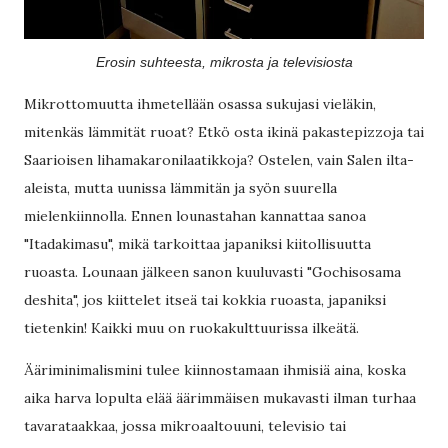
Erosin suhteesta, mikrosta ja televisiosta
Mikrottomuutta ihmetellään osassa sukujasi vieläkin,
mitenkäs lämmität ruoat? Etkö osta ikinä pakastepizzoja tai
Saarioisen lihamakaronilaatikkoja? Ostelen, vain Salen ilta-
aleista, mutta uunissa lämmitän ja syön suurella
mielenkiinnolla. Ennen lounastahan kannattaa sanoa
"Itadakimasu", mikä tarkoittaa japaniksi kiitollisuutta
ruoasta. Lounaan jälkeen sanon kuuluvasti "Gochisosama
deshita", jos kiittelet itseä tai kokkia ruoasta, japaniksi
tietenkin! Kaikki muu on ruokakulttuurissa ilkeätä.
Ääriminimalismini tulee kiinnostamaan ihmisiä aina, koska
aika harva lopulta elää äärimmäisen mukavasti ilman turhaa
tavarataakkaa, jossa mikroaaltouuni, televisio tai