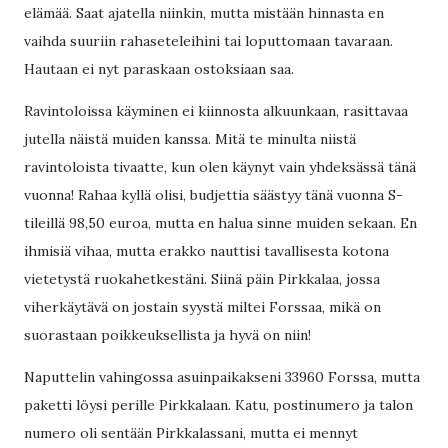
elämää. Saat ajatella niinkin, mutta mistään hinnasta en
vaihda suuriin rahaseteleihini tai loputtomaan tavaraan.
Hautaan ei nyt paraskaan ostoksiaan saa.
Ravintoloissa käyminen ei kiinnosta alkuunkaan, rasittavaa
jutella näistä muiden kanssa. Mitä te minulta niistä
ravintoloista tivaatte, kun olen käynyt vain yhdeksässä tänä
vuonna! Rahaa kyllä olisi, budjettia säästyy tänä vuonna S-
tileillä 98,50 euroa, mutta en halua sinne muiden sekaan. En
ihmisiä vihaa, mutta erakko nauttisi tavallisesta kotona
vietetystä ruokahetkestäni. Siinä päin Pirkkalaa, jossa
viherkäytävä on jostain syystä miltei Forssaa, mikä on
suorastaan poikkeuksellista ja hyvä on niin!
Naputtelin vahingossa asuinpaikakseni 33960 Forssa, mutta
paketti löysi perille Pirkkalaan. Katu, postinumero ja talon
numero oli sentään Pirkkalassani, mutta ei mennyt