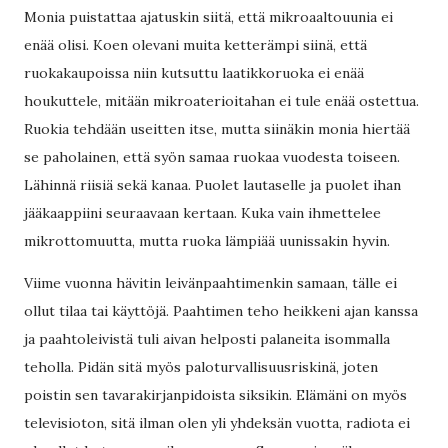
Monia puistattaa ajatuskin siitä, että mikroaaltouunia ei
enää olisi. Koen olevani muita ketterämpi siinä, että
ruokakaupoissa niin kutsuttu laatikkoruoka ei enää
houkuttele, mitään mikroaterioitahan ei tule enää ostettua.
Ruokia tehdään useitten itse, mutta siinäkin monia hiertää
se paholainen, että syön samaa ruokaa vuodesta toiseen.
Lähinnä riisiä sekä kanaa. Puolet lautaselle ja puolet ihan
jääkaappiini seuraavaan kertaan. Kuka vain ihmettelee
mikrottomuutta, mutta ruoka lämpiää uunissakin hyvin.
Viime vuonna hävitin leivänpaahtimenkin samaan, tälle ei
ollut tilaa tai käyttöjä. Paahtimen teho heikkeni ajan kanssa
ja paahtoleivistä tuli aivan helposti palaneita isommalla
teholla. Pidän sitä myös paloturvallisuusriskinä, joten
poistin sen tavarakirjanpidoista siksikin. Elämäni on myös
televisioton, sitä ilman olen yli yhdeksän vuotta, radiota ei