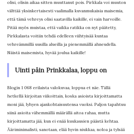
olisi, olisin aikaa sitten muuttanut pois. Pirkkala voi muuton
välttää yksinkertaisesti vaalimalla kuvanmukaisia maisemia,
että tämä vehreys olisi saatavilla kaikille, ei vain harvoille.
Pitää myös muistaa, että vaikka ratikka on nyt päätetty,
Pirkkalasta voitiin tehdä edelleen viihtyisää kuntaa
vehreämmillä uusilla alueilla ja pienemmällä ahneudella.
Näistä maisemista, hyvää joulua kaikille!
Uinti päin Prinkkalaa, loppu on
Blogin 1 068 erilaista valokuvaa, loppua et näe. Tällä
hetkellä kirjoitan viikoittain, koska asioista kirjoittamatta
moni jää, lyhyen ajankohtaisuutensa vuoksi. Paljon tapahtuu
siinä asioita vähemmällä määrällä aitoa rahaa, mutta
kirjoittamatta jää, kun ei enää kuukausien päästä kehtaa.
Ääriminimalisti, sanotaan, elää hyvin niukkaa, noloa ja tylsää