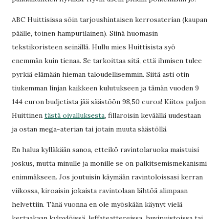
ABC Huittisissa söin tarjoushintaisen kerrosaterian (kaupan
päälle, toinen hampurilainen). Siinä huomasin
tekstikoristeen seinällä. Hullu mies Huittisista syö
enemmän kuin tienaa. Se tarkoittaa sitä, että ihmisen tulee
pyrkiä elämään hieman taloudellisemmin. Siitä asti otin
tiukemman linjan kaikkeen kulutukseen ja tämän vuoden 9
144 euron budjetista jää säästöön 98,50 euroa! Kiitos paljon
Huittinen
tästä oivalluksesta
, fillaroisin keväällä uudestaan
ja ostan mega-aterian tai jotain muuta säästöllä.
En halua kylläkään sanoa, etteikö ravintolaruoka maistuisi
joskus, mutta minulle ja monille se on palkitsemismekanismi
enimmäkseen. Jos joutuisin käymään ravintoloissasi kerran
viikossa, kiroaisin jokaista ravintolaan lähtöä alimpaan
helvettiin. Tänä vuonna en ole myöskään käynyt vielä
kertaakaan kylpylöissä, leffateattereissa, huvipuistoissa tai