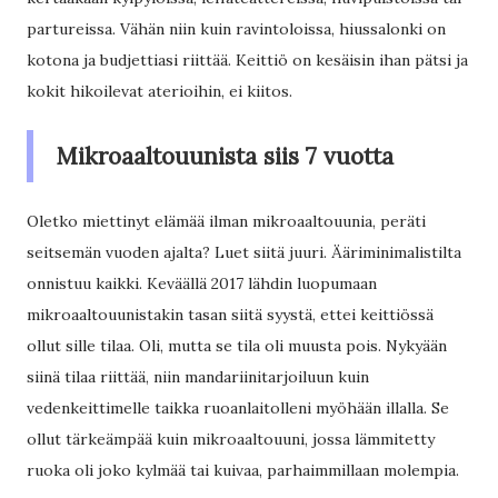
partureissa. Vähän niin kuin ravintoloissa, hiussalonki on
kotona ja budjettiasi riittää. Keittiö on kesäisin ihan pätsi ja
kokit hikoilevat aterioihin, ei kiitos.
Mikroaaltouunista siis 7 vuotta
Oletko miettinyt elämää ilman mikroaaltouunia, peräti
seitsemän vuoden ajalta? Luet siitä juuri. Ääriminimalistilta
onnistuu kaikki. Keväällä 2017 lähdin luopumaan
mikroaaltouunistakin tasan siitä syystä, ettei keittiössä
ollut sille tilaa. Oli, mutta se tila oli muusta pois. Nykyään
siinä tilaa riittää, niin mandariinitarjoiluun kuin
vedenkeittimelle taikka ruoanlaitolleni myöhään illalla. Se
ollut tärkeämpää kuin mikroaaltouuni, jossa lämmitetty
ruoka oli joko kylmää tai kuivaa, parhaimmillaan molempia.