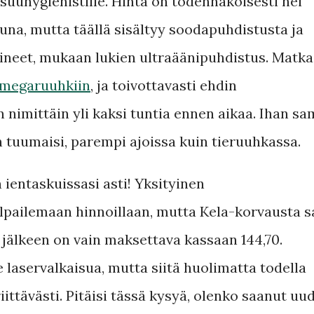
e suuhygienistille. Hinta on todennäköisesti hei
tuna, mutta täällä sisältyy soodapuhdistusta ja
neet, mukaan lukien ultraäänipuhdistus. Matka
 megaruuhkiin
, ja toivottavasti ehdin
 nimittäin yli kaksi tuntia ennen aikaa. Ihan s
 tuumaisi, parempi ajoissa kuin tieruuhkassa.
entaskuissasi asti! Yksityinen
pailemaan hinnoillaan, mutta Kela-korvausta s
jälkeen on vain maksettava kassaan 144,70.
 laservalkaisua, mutta siitä huolimatta todella
iittävästi. Pitäisi tässä kysyä, olenko saanut uu