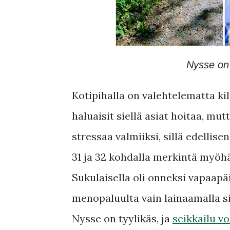
Nysse on 
Kotipihalla on valehtelematta ki
haluaisit siellä asiat hoitaa, m
stressaa valmiiksi, sillä edellise
31 ja 32 kohdalla merkintä myöh
Sukulaisella oli onneksi vapaapäi
menopaluulta vain lainaamalla si
Nysse on tyylikäs, ja
seikkailu vo