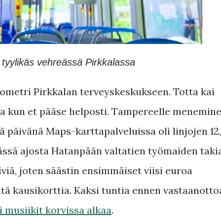
tyylikäs vehreässä Pirkkalassa
lometri Pirkkalan terveyskeskukseen. Totta kai
utta kun et pääse helposti. Tampereelle menemin
nä päivänä Maps-karttapalveluissa oli linjojen 12,
ässä ajosta Hatanpään valtatien työmaiden takia
viä, joten säästin ensimmäiset viisi euroa
tä kausikorttia. Kaksi tuntia ennen vastaanotto
i musiikit korvissa alkaa
.