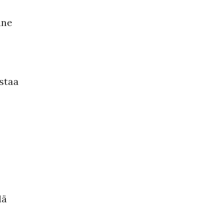
ine
staa
lä