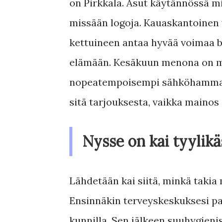
on Pirkkala. Asut käytännössä mil
missään logoja. Kauaskantoinen v
kettuineen antaa hyvää voimaa bu
elämään. Kesäkuun menona on my
nopeatempoisempi sähköhammash
sitä tarjouksesta, vaikka mainos 
Nysse on kai tyylikä
Lähdetään kai siitä, minkä taki
Ensinnäkin terveyskeskuksesi pal
kunnilla. Sen jälkeen suuhygienist