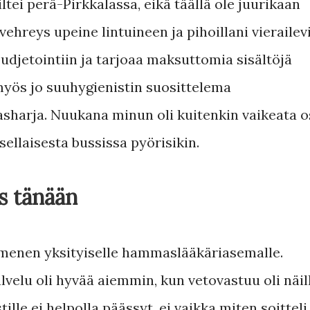
tei perä-Pirkkalassa, eikä täällä ole juurikaan
ehreys upeine lintuineen ja pihoillani vierailev
djetointiin ja tarjoaa maksuttomia sisältöjä
ös jo suuhygienistin suosittelema
arja. Nuukana minun oli kuitenkin vaikeata o
sellaisesta bussissa pyörisikin.
s tänään
a menen yksityiselle hammaslääkäriasemalle.
velu oli hyvää aiemmin, kun vetovastuu oli näil
ille ei helpolla päässyt, ei vaikka miten soitteli.