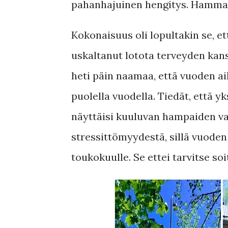
pahanhajuinen hengitys. Hammas
Kokonaisuus oli lopultakin se, et
uskaltanut lotota terveyden kans
heti päin naamaa, että vuoden aik
puolella vuodella. Tiedät, että 
näyttäisi kuuluvan hampaiden va
stressittömyydestä, sillä vuoden
toukokuulle. Se ettei tarvitse soi