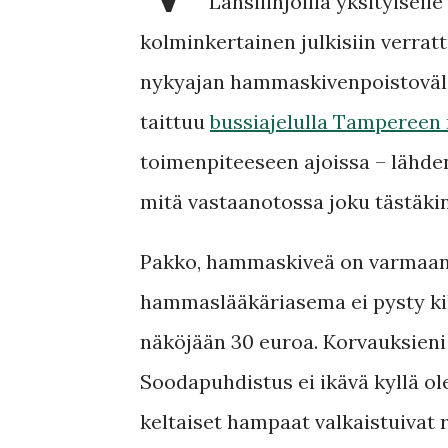
Länsilinjoilla yksityisell
kolminkertainen julkisiin verrat
nykyajan hammaskivenpoistoväli
taittuu
bussiajelulla Tampereen
toimenpiteeseen ajoissa – lähden
mitä vastaanotossa joku tästäkin
Pakko, hammaskiveä on varmaan i
hammaslääkäriasema ei pysty kil
näköjään 30 euroa. Korvauksieni 
Soodapuhdistus ei ikävä kyllä ole
keltaiset hampaat valkaistuivat r