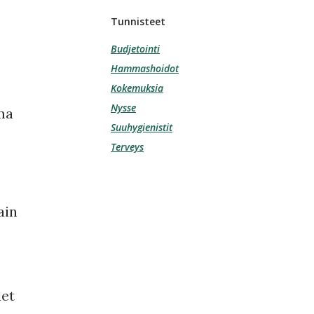
Tunnisteet
Budjetointi
Hammashoidot
Kokemuksia
Nysse
ama
Suuhygienistit
Terveys
ain
det