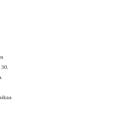
en
 30,
.
aikaa