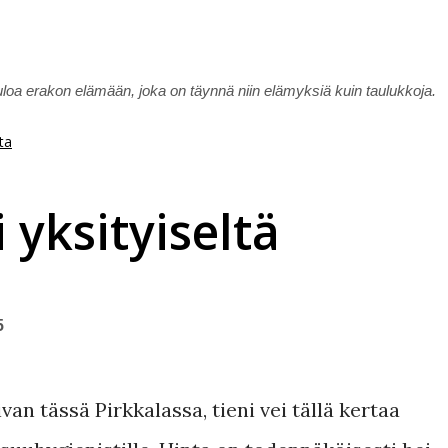
Siirry pääsisältöön
uloa erakon elämään, joka on täynnä niin elämyksiä kuin taulukkoja.
ta
 yksityiseltä
5
an tässä Pirkkalassa, tieni vei tällä kertaa