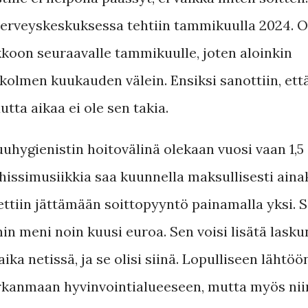
terveyskeskuksessa tehtiin tammikuulla 2024. O
akkoon seuraavalle tammikuulle, joten aloinkin
 kolmen kuukauden välein. Ensiksi sanottiin, ett
utta aikaa ei ole sen takia.
suuhygienistin hoitovälinä olekaan vuosi vaan 1,5
issimusiikkia saa kuunnella maksullisesti aina
ettiin jättämään soittopyyntö painamalla yksi. S
in meni noin kuusi euroa. Sen voisi lisätä lasku
aika netissä, ja se olisi siinä. Lopulliseen lähtöö
Pirkanmaan hyvinvointialueeseen, mutta myös nii