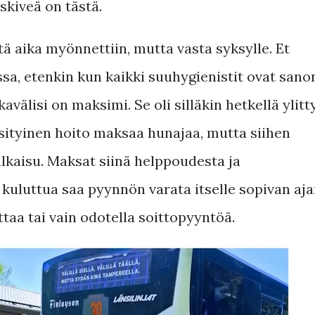
kiveä on tästä.
tä aika myönnettiin, mutta vasta syksylle. Et
sa, etenkin kun kaikki suuhygienistit ovat sano
avälisi on maksimi. Se oli silläkin hetkellä ylitt
yksityinen hoito maksaa hunajaa, mutta siihen
lkaisu. Maksat siinä helppoudesta ja
 kuluttua saa pyynnön varata itselle sopivan aj
ttaa tai vain odotella soittopyyntöä.