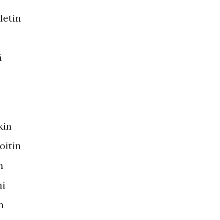
letin
ä
kin
oitin
n
ni
n