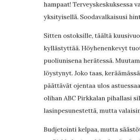
hampaat! Terveyskeskuksessa valk
yksityisellä. Soodavalkaisusi hint
Sitten ostoksille, täältä kuusivuo
kyllästyttää. Höyhenenkevyt tuote
puoliunisena herätessä. Muutam
löystynyt. Joko taas, keräämässä p
päättävät ojentaa ulos astuessaan
olihan ABC Pirkkalan pihallasi si
lasinpesunestettä, mutta valaisim
Budjetointi kelpaa, mutta säästö