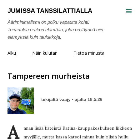
Siirry pääsisältöön
JUMISSA TANSSILATTIALLA
Ääriminimalismi on polku vapautta kohti.
Tervetuloa erakon elämään, joka on täynnä niin
elämyksiä kuin taulukkoja.
Alku
Näin kulutan
Tietoa minusta
Tampereen murheista
tekijältä
vaajy
ajalta
18.5.26
A
nnan lisää käteistä Ratina-kauppakeskuksen liikkeen
myyjälle, mutta kassa katsoi minua kuin olisin hullu