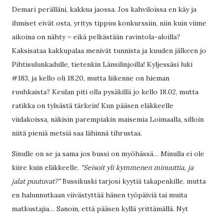
Demari perälläni, kakkua jaossa. Jos kahviloissa en käy ja
ihmiset eivät osta, yritys tippuu konkurssiin, niin kuin viime
aikoina on nähty – eikä pelkästään ravintola-aloilla?
Kaksisataa kakkupalaa menivät tunnista ja kuuden jälkeen jo
Pihtisulunkadulle, tietenkin Länsilinjoilla! Kyljessäsi luki
#183, ja kello oli 18.20, mutta liikenne on hieman
ruuhkaista? Keulan piti olla pysäkillä jo kello 18.02, mutta
ratikka on tylsästä tärkein! Kun pääsen eläkkeelle
viidakoissa, näkisin parempiakin maisemia Loimaalla, silloin
niitä pieniä metsiä saa lähinnä tihrustaa.
Sinulle on se ja sama jos bussi on myöhässä… Minulla ei ole
kiire kuin eläkkeelle.
"Seisoit yli kymmenen minuuttia, ja
jalat puutuvat?"
Bussikuski tarjosi kyytiä takapenkille, mutta
en halunnutkaan viivästyttää hänen työpäiviä tai muita
matkustajia… Sanoin, että pääsen kyllä yrittämällä. Nyt