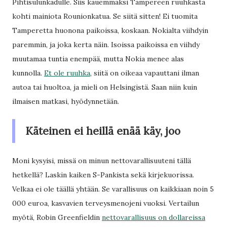
Pihtisulunkadulle. Siis kauemmaksi Tampereen ruuhkasta
kohti mainiota Rounionkatua. Se siitä sitten! Ei tuomita
Tamperetta huonona paikoissa, koskaan. Nokialta viihdyin
paremmin, ja joka kerta näin. Isoissa paikoissa en viihdy
muutamaa tuntia enempää, mutta Nokia menee alas
kunnolla.
Et ole ruuhka
, siitä on oikeaa vapauttani ilman
autoa tai huoltoa, ja mieli on Helsingistä. Saan niin kuin
ilmaisen matkasi, hyödynnetään.
Käteinen ei heillä enää käy, joo
Moni kysyisi, missä on minun nettovarallisuuteni tällä
hetkellä? Laskin kaiken S-Pankista sekä kirjekuorissa.
Velkaa ei ole täällä yhtään. Se varallisuus on kaikkiaan noin 5
000 euroa, kasvavien terveysmenojeni vuoksi. Vertailun
myötä, Robin Greenfieldin
nettovarallisuus on dollareissa