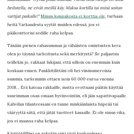
heilutella, ne eivät meillä käy. Maksa kortilla tai minä soitan
vartijat paikalle!"
Minun lompakosta ei korttia ole
, turhaan
heitä Varkaudesta syytät muiden edessä, jos ei
pääkonttorisi sedille raha kelpaa.
Tänään pienen rahasumman ja vähäisten omistusten kera
olen jo täynnä tarkoitusta sekä merkitystä? Se paljastuu
teillekin jo, rakkaat lukijani, että silloin on enemmän kuin
koskaan ennen. Pankkitilittäni oli hei viisinumeroisia
summia, tarkemmin ottaen noin 60 000 euroa vuonna
2018… Erä katoaa rakkaille, mutta erottuani päätin käyttää
suurimman osan omaan hyvinvointiin, eli jäin sapattivapaalle.
Kahvilan tilanteessani en tunne minkäänlaista häpeää tai
vääryyttä siitä, että jätät tuotteet kassalle. Ei ole sinun vika,
jos ei maassa raha kelpaa.
Käyttötililläsi on nykyään viisi riviä kuukaudessa.