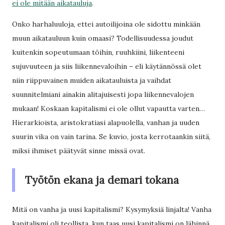
ei ole mitään aikatauluja
.
Onko harhaluuloja, ettei autoilijoina ole sidottu minkään
muun aikatauluun kuin omaasi? Todellisuudessa joudut
kuitenkin sopeutumaan töihin, ruuhkiini, liikenteeni
sujuvuuteen ja siis liikennevaloihin – eli käytännössä olet
niin riippuvainen muiden aikatauluista ja vaihdat
suunnitelmiani ainakin alitajuisesti jopa liikennevalojen
mukaan! Koskaan kapitalismi ei ole ollut vapautta varten…
Hierarkioista, aristokratiasi alapuolella, vanhan ja uuden
suurin vika on vain tarina. Se kuvio, josta kerrotaankin siitä,
miksi ihmiset päätyvät sinne missä ovat.
Työtön ekana ja demari tokana
Mitä on vanha ja uusi kapitalismi? Kysymyksiä linjalta! Vanha
kapitalismi oli teollista, kun taas uusi kapitalismi on lähinnä