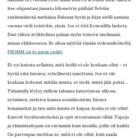
itse ohjaustani junasta kilometrin päähän! Selviän
ensimmäisenä matkassa Saksaan hyvin ja käyn siellä samana
vuonna vielä toistekin, yksin. Jos ei öitä Konradilla lasketa.
Ensi viikon artikkelissa palaan myös toiseen unelmaani,
minun eläkkeeseen. Se alkaa näyttää tänään todennäköiseltä,
PROMM on jo paras epäily
.
Et voi kaivata sellaista, mitä heillä ei ole koskaan ollut – ei
hyvää eikä huonoa, rehellisesti sanottuna. Jos et ole
koskaan kokenut mitään muuta, et tiedä, mistä jäät paitsi…
Tuhansilla löytyy milloin tahansa katsottavaa: ulkona
syöminen, ystävien kanssa sosialisointini, hienot
lomamatkat ja ties mitä muuta et kaipaa, koska ei ole ollut!
Kasvoit hyväluonteiseksi ja opit arvostamaan vähiä. Tapoja
ja elämäntaitojani on enemmän kuin monilla, joilla oli kaikki.
On parempaa unohtaa se, mitä ei ole ollut, kuin saada