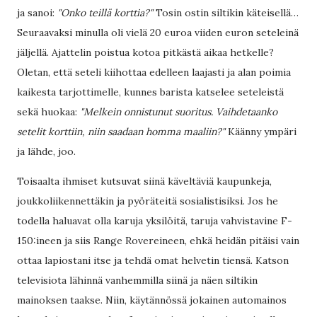
ja sanoi:
"Onko teillä korttia?"
Tosin ostin siltikin käteisellä…
Seuraavaksi minulla oli vielä 20 euroa viiden euron seteleinä
jäljellä. Ajattelin poistua kotoa pitkästä aikaa hetkelle?
Oletan, että seteli kiihottaa edelleen laajasti ja alan poimia
kaikesta tarjottimelle, kunnes barista katselee seteleistä
sekä huokaa:
"Melkein onnistunut suoritus. Vaihdetaanko
setelit korttiin, niin saadaan homma maaliin?"
Käänny ympäri
ja lähde, joo.
Toisaalta ihmiset kutsuvat siinä käveltäviä kaupunkeja,
joukkoliikennettäkin ja pyöräteitä sosialistisiksi. Jos he
todella haluavat olla karuja yksilöitä, taruja vahvistavine F-
150:ineen ja siis Range Rovereineen, ehkä heidän pitäisi vain
ottaa lapiostani itse ja tehdä omat helvetin tiensä. Katson
televisiota lähinnä vanhemmilla siinä ja näen siltikin
mainoksen taakse. Niin, käytännössä jokainen automainos