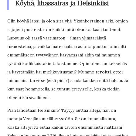
Köyhä, lihassairas ja Helsinkiisi
Olin köyhä lapsi, ja olen sitä yhä. Yksinkertainen arki, omien
rajojeni puitteista, on kaikki mitä olen koskaan tuntenut.
Lapsuus oli tässä vaatimaton – ilman ylimääräistä
hienostelua, ja vaikka materiaalisia asioita puuttui, olin silti
enimmäkseen tyytyväinen kasvaessani äidin tai mummon
tykönä kodikkaistakin taloistamme. Opin olemaan kekseliäs
ja käyttämään kai mielikuvitustani? Mummo teroitti, ettei
minun aina tarvitse (eikä pidä?) saada kaikkea mitä haluan. Ja
kun saat hemmotella, se tuntuu erityiselle, koska tiedän
olleeni kärsivällinen…
Pian lähdetään Helsinkiin? Täytyy auttaa äitejä, hän on
menoja Venäjän suurlähetystöön. Se on kummallisinta,
koska äiti yritti estää kaikin tavoin ensimmäistä matkaani
Saksaan hei vuonna 2016, ikään kuin en selviäisi siitä, vaatien