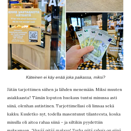
Käteinen ei käy enää joka paikassa, miksi?
Jätän tarjottimen siihen ja lähden menemään. Miksi muuten
asiakkaasta? Tämän loputon huokaus tuntui minussa asti
siinä, olenhan autistinen. Tarjottimellasi oli limsaa sekä
kakku. Kuuletko nyt, todella masentunut tilanteesta, koska
minulla oli aitoa rahaa siinä – ja siltikin pyydettiin
maksamaan.
"Hyvää pitää maksaa! Turha niitä rahoja on siinä