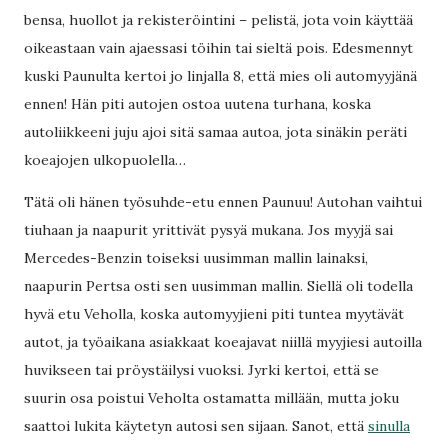
bensa, huollot ja rekisteröintini – pelistä, jota voin käyttää
oikeastaan vain ajaessasi töihin tai sieltä pois. Edesmennyt
kuski Paunulta kertoi jo linjalla 8, että mies oli automyyjänä
ennen! Hän piti autojen ostoa uutena turhana, koska
autoliikkeeni juju ajoi sitä samaa autoa, jota sinäkin peräti
koeajojen ulkopuolella…
Tätä oli hänen työsuhde-etu ennen Paunuu! Autohan vaihtui
tiuhaan ja naapurit yrittivät pysyä mukana. Jos myyjä sai
Mercedes-Benzin toiseksi uusimman mallin lainaksi,
naapurin Pertsa osti sen uusimman mallin. Siellä oli todella
hyvä etu Veholla, koska automyyjieni piti tuntea myytävät
autot, ja työaikana asiakkaat koeajavat niillä myyjiesi autoilla
huvikseen tai pröystäilysi vuoksi. Jyrki kertoi, että se
suurin osa poistui Veholta ostamatta millään, mutta joku
saattoi lukita käytetyn autosi sen sijaan. Sanot, että
sinulla