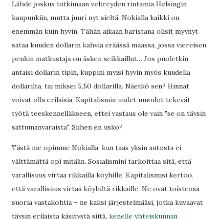
Lähde joskus tutkimaan vehreyden rintamia Helsingin
kaupunkiin, mutta juuri nyt sieltä, Nokialla kaikki on
enemmän kuin hyvin. Tähän aikaan baristana olisit myynyt
sataa kuuden dollarin kahvia eräässä maassa, jossa viereisen
penkin matkustaja on äsken seikkaillut… Jos puoletkin
antaisi dollarin tipin, kuppini myisi hyvin myös kuudella
dollarilta, tai miksei 5,50 dollarilla. Näetkö sen? Hinnat
voivat olla erilaisia. Kapitalismin uudet muodot tekevät
työtä teeskennelläkseen, ettei vastaus ole vain "se on täysin
sattumanvaraista". Siihen en usko?
Tästä me opimme Nokialla, kun taas yksin autosta ei
välttämättä opi mitään. Sosialismini tarkoittaa sitä, että
varallisuus virtaa rikkailla köyhille. Kapitalismisi kertoo,
että varallisuus virtaa köyhiltä rikkaille. Ne ovat toistensa
suoria vastakohtia – ne kaksi järjestelmääsi, jotka kuvaavat
täysin erilaista käsitystä siitä,
kenelle yhteiskunnan