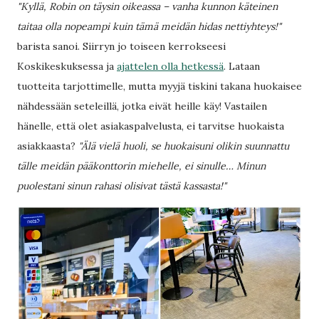
"Kyllä, Robin on täysin oikeassa – vanha kunnon käteinen
taitaa olla nopeampi kuin tämä meidän hidas nettiyhteys!"
barista sanoi. Siirryn jo toiseen kerrokseesi
Koskikeskuksessa ja
ajattelen olla hetkessä
. Lataan
tuotteita tarjottimelle, mutta myyjä tiskini takana huokaisee
nähdessään seteleillä, jotka eivät heille käy! Vastailen
hänelle, että olet asiakaspalvelusta, ei tarvitse huokaista
asiakkaasta?
"Älä vielä huoli, se huokaisuni olikin suunnattu
tälle meidän pääkonttorin miehelle, ei sinulle… Minun
puolestani sinun rahasi olisivat tästä kassasta!"