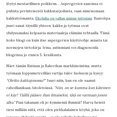
löytyi mestarillinen poikkeus… Aspergerien sanoissa ei
puhuta perinteisestä kakkutarjoilusta, vaan nimenomaan
kakkutyömaista.
Ekolalia on vallan minun juttujani
. Saatoitpa
juuri sanat täysillä yhteen: kakku ja työmaa ovat
yhdyssanaksi kelpaavia materiaaleja elämäni tehtaalla. Tämä
koko blogi on kuin itse aspergerien käyttöohje asiasta tai
normojen tietokirja. Irina, autismiani voi diagnosoida
blogeissa jo ennen 5. kesäkuuta.
Näet tämän Ratinan ja Bakerikan markkinointina, mutta
työmaan loppumetreilläsi vartija tulee luokseni ja kysyy:
"Oletko kakkujonossa?"
Juuri näin, kun en ole saanut
rahoillanikaan Aitoleivässä.
"Niin, on se kumma kun käteinen
ei käy? Täällä pääsee ihan ilmaiseksi, tätä on varmaan jonon
alku."
Pian takanani oli jo kymmeniä ihmisiä? Harva heistä
tiesi millään siitä, että olen pirkkalalainen köyhä, joka on