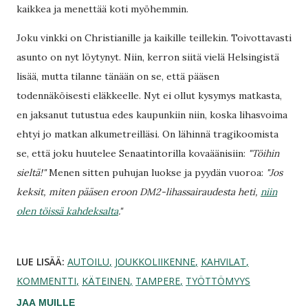
kaikkea ja menettää koti myöhemmin.
Joku vinkki on Christianille ja kaikille teillekin. Toivottavasti
asunto on nyt löytynyt. Niin, kerron siitä vielä Helsingistä
lisää, mutta tilanne tänään on se, että pääsen
todennäköisesti eläkkeelle. Nyt ei ollut kysymys matkasta,
en jaksanut tutustua edes kaupunkiin niin, koska lihasvoima
ehtyi jo matkan alkumetreilläsi. On lähinnä tragikoomista
se, että joku huutelee Senaatintorilla kovaäänisiin:
"Töihin
sieltä!"
Menen sitten puhujan luokse ja pyydän vuoroa:
"Jos
keksit, miten pääsen eroon DM2-lihassairaudesta heti,
niin
olen töissä kahdeksalta
."
LUE LISÄÄ:
AUTOILU
JOUKKOLIIKENNE
KAHVILAT
KOMMENTTI
KÄTEINEN
TAMPERE
TYÖTTÖMYYS
JAA MUILLE