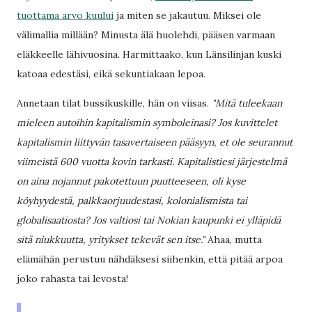
tuottama arvo kuului
ja miten se jakautuu. Miksei ole
välimallia millään? Minusta älä huolehdi, pääsen varmaan
eläkkeelle lähivuosina. Harmittaako, kun Länsilinjan kuski
katoaa edestäsi, eikä sekuntiakaan lepoa.
Annetaan tilat bussikuskille, hän on viisas.
"Mitä tuleekaan
mieleen autoihin kapitalismin symboleinasi? Jos kuvittelet
kapitalismin liittyvän tasavertaiseen pääsyyn, et ole seurannut
viimeistä 600 vuotta kovin tarkasti. Kapitalistiesi järjestelmä
on aina nojannut pakotettuun puutteeseen, oli kyse
köyhyydestä, palkkaorjuudestasi, kolonialismista tai
globalisaatiosta? Jos valtiosi tai Nokian kaupunki ei ylläpidä
sitä niukkuutta, yritykset tekevät sen itse."
Ahaa, mutta
elämähän perustuu nähdäksesi siihenkin, että pitää arpoa
joko rahasta tai levosta!