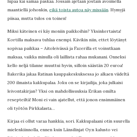
lupaa kai samaa paskaa. Jossain ajetaan jostain avoimella
maantiellä johonkin,
eikä toista autoa näy missään
. Hymyjä
piisaa, mutta tulos on toinen!
Miksi käteinen ei käy moniin paikkoihin? Yksinkertaista!
Kortilla maksava tuhlaa enempi. Kävikin niin, ettet löytänyt
sopivaa paikkaa – Aitoleivässä ja Fazerilla et voinutkaan
maksaa, vaikka minulla oli laillista rahaa mukanani. Onneksi
kello neljä tilanne muuttui hyvin, silloin säästän 20 euroa!
Bakerika jakaa Ratinan kauppakeskuksessa jo alkaen viideltä
200 ilmaista kakkupalaa. Joku on se kirjailija, joka julkaisi
leivontakirjan? Yksi on mahdollisuuksia Erikan omilta
resepteiltä! Moni ei vain ajatellut, että jonon ensimmäinen
oli työtön Pirkkalasta…
Kirjaa ei ollut varaa hankkia, sori. Kakkupalaani otin suurella
mielenkiinnolla, ennen kuin Länsilinjat Oy:n kalusto vei