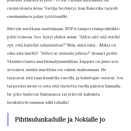
jonossa yhdestä syystä – ei ole rahulia kahvilassa tai
ravintoloista istua. Vartija herkistyi, kun Bakerika tarjoili
ensimmäisen palan työttömälle.
Siirryin nurkkaan nauttimaan, SDP:n tamperelaispoliitikko
johti toisena. Joo, kysyi yhden asian:
"Miksi olet sitä mieltä
nyt, että kahvilat rahastaisivat?"
Niin, mitä siitä… Miksi en
olisi sitä mieltä?
"Miten se minusta johtuu?"
demari pohti.
Yksinkertaista markkinadynamiikkaa: kuppisi on juuri sen
arvoinen, minkä markkina on valmis maksamaan. He
tarjoavat sitä taas kuudella eurolla, ja kuluttajat ostavat. Jos
tarpeeksi moni ei osta sitä tuotetta tuolla päivien hinnalla,
he joko laskevat hintatasoa tai tekevät kakuista
houkuttelevamman sillä rahalla?
Pihtisulunkadulle ja Nokialle jo