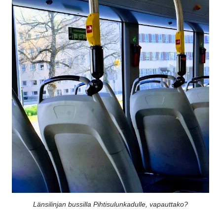
Länsilinjan bussilla Pihtisulunkadulle, vapauttako?