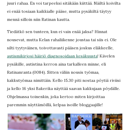
juuri rahaa. En voi tarpeeksi sitäkään kiittää. Näiltä koivilta
ei enää tosiaan kaikkialle pääse, mutta pysäkiltä täytyy
mennä silloin niin Ratinan kautta.
Tiedätkö sen tunteen, kun ei vain enää jaksa? Hinnat
nousevat, mutta Kelan rahaliikenne joustaa tai siis ei. Ole
silti tyytyväinen, toivottavasti pääsen joskus eläkkeelle,
autismikirjosi häiriö diagnosoidaan kesäkuusta
! Kävelen
pysäkille, autistina kerron aina tarkalleen minne, eli
Ratinanranta (0084). Sitten väliin nousis työmaa,
kakkutyömaa nimittäin. Kello 15.30 piti nostaa pöytiä riviisi
ja kello 16 yksi Bakerika näyttää saavan kakkujaan pöydälle.
Ohjelmassa toinenkin, joka kertoo miten kirjoittaa
paremmin näyttämöillä, kelpaa isoille bloggaajille!