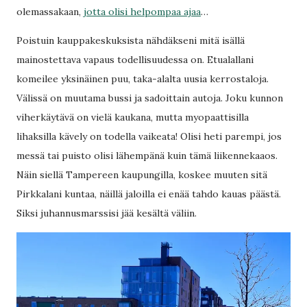
olemassakaan,
jotta olisi helpompaa ajaa
…
Poistuin kauppakeskuksista nähdäkseni mitä isällä
mainostettava vapaus todellisuudessa on. Etualallani
komeilee yksinäinen puu, taka-alalta uusia kerrostaloja.
Välissä on muutama bussi ja sadoittain autoja. Joku kunnon
viherkäytävä on vielä kaukana, mutta myopaattisilla
lihaksilla kävely on todella vaikeata! Olisi heti parempi, jos
messä tai puisto olisi lähempänä kuin tämä liikennekaaos.
Näin siellä Tampereen kaupungilla, koskee muuten sitä
Pirkkalani kuntaa, näillä jaloilla ei enää tahdo kauas päästä.
Siksi juhannusmarssisi jää kesältä väliin.