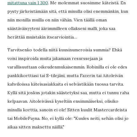
mitattuna vain 1 300
. Me molemmat suosimme käteistä. En
pysty järkeistämään sitä, että minulla olisi enemmänkin, kun
niin monilla muilla on niin vähän. Vien täällä oman
säästäväisyyteni äärimmilleen ollakseni malli, joka saa
herättää muistakin itsearviointia…
Tarvitsenko todella niitä kuusinumeroisia summia? Ehkä
voisi inspiroida muita jakamaan resurssejaan ja
varallisuuttaan oikeudenmukaisemmin. Robinilla ei ole edes
pankkikorttiasi tai S-tilejäni, mutta Fazerin tai Aitoleivän
kahviloissa käteisasiakkaita ei selvästikään tuossa tarvita.
Kyllä sitä joskus jotakin säästetyksi saa, mutta ei tunnu raha
kelpaavan. Aitoleivässä kyseltiin ensimmäiseksi, olisiko
minulla korttia, sanoin ei ole! Sitten kuulit Mastercardeista
tai MobilePayna. No, ei kyllä ole: "Kuules neiti, sehän olisi jo
aikaa sitten maksettu näillä."