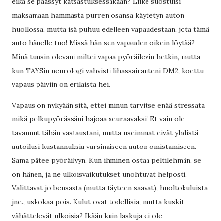
eikä se päässyt katsastuksessakaan? Liike suostuisi
maksamaan hammasta purren osansa käytetyn auton
huollossa, mutta isä puhuu edelleen vapaudestaan, jota tämä
auto hänelle tuo! Missä hän sen vapauden oikein löytää?
Minä tunsin olevani miltei vapaa pyöräilevin hetkin, mutta
kun TAYSin neurologi vahvisti lihassairauteni DM2, koettu
vapaus päiviin on erilaista hei.
Vapaus on nykyään sitä, ettei minun tarvitse enää stressata
mikä polkupyörässäni hajoaa seuraavaksi! Et vain ole
tavannut tähän vastaustani, mutta useimmat eivät yhdistä
autoilusi kustannuksia varsinaiseen auton omistamiseen.
Sama pätee pyöräilyyn. Kun ihminen ostaa peltilehmän, se
on hänen, ja ne ulkoisvaikutukset unohtuvat helposti.
Valittavat jo bensasta (mutta täyteen saavat), huoltokuluista
jne., uskokaa pois. Kulut ovat todellisia, mutta kuskit
vähättelevät ulkoisia? Ikään kuin laskuja ei ole