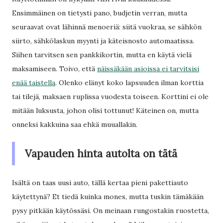
Ensimmäinen on tietysti pano, budjetin verran, mutta
seuraavat ovat lähinnä menoeriä: siitä vuokraa, se sähkön
siirto, sähkölaskun myynti ja käteisnosto automaatissa.
Siihen tarvitsen sen pankkikortin, mutta en käytä vielä
maksamiseen. Toivo, että
näissäkään asioissa ei tarvitsisi
enää taistella
. Olenko elänyt koko lapsuuden ilman korttia
tai tilejä, maksaen ruplissa vuodesta toiseen. Korttini ei ole
mitään luksusta, johon olisi tottunut! Käteinen on, mutta
onneksi kakkuina saa ehkä muuallakin.
Vapauden hinta autolta on tätä
Isältä on taas uusi auto, tällä kertaa pieni pakettiauto
käytettynä? Et tiedä kuinka mones, mutta tuskin tämäkään
pysy pitkään käytössäsi. On meinaan rungostakin ruostetta,