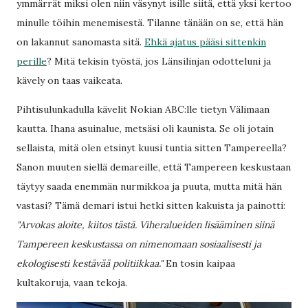
ymmärrät miksi olen niin väsynyt isille siitä, että yksi kertoo
minulle töihin menemisestä. Tilanne tänään on se, että hän
on lakannut sanomasta sitä.
Ehkä ajatus pääsi sittenkin
perille
? Mitä tekisin työstä, jos Länsilinjan odotteluni ja
kävely on taas vaikeata.
Pihtisulunkadulla kävelit Nokian ABC:lle tietyn Välimaan
kautta. Ihana asuinalue, metsäsi oli kaunista. Se oli jotain
sellaista, mitä olen etsinyt kuusi tuntia sitten Tampereella?
Sanon muuten siellä demareille, että Tampereen keskustaan
täytyy saada enemmän nurmikkoa ja puuta, mutta mitä hän
vastasi? Tämä demari istui hetki sitten kakuista ja painotti:
"Arvokas aloite, kiitos tästä. Viheralueiden lisääminen siinä
Tampereen keskustassa on nimenomaan sosiaalisesti ja
ekologisesti kestävää politiikkaa."
En tosin kaipaa
kultakoruja, vaan tekoja.