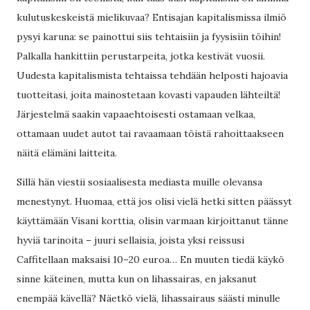
kulutuskeskeistä mielikuvaa? Entisajan kapitalismissa ilmiö
pysyi karuna: se painottui siis tehtaisiin ja fyysisiin töihin!
Palkalla hankittiin perustarpeita, jotka kestivät vuosii.
Uudesta kapitalismista tehtaissa tehdään helposti hajoavia
tuotteitasi, joita mainostetaan kovasti vapauden lähteiltä!
Järjestelmä saakin vapaaehtoisesti ostamaan velkaa,
ottamaan uudet autot tai ravaamaan töistä rahoittaakseen
näitä elämäni laitteita.
Sillä hän viestii sosiaalisesta mediasta muille olevansa
menestynyt. Huomaa, että jos olisi vielä hetki sitten päässyt
käyttämään Visani korttia, olisin varmaan kirjoittanut tänne
hyviä tarinoita – juuri sellaisia, joista yksi reissusi
Caffitellaan maksaisi 10–20 euroa… En muuten tiedä käykö
sinne käteinen, mutta kun on lihassairas, en jaksanut
enempää kävellä? Näetkö vielä, lihassairaus säästi minulle