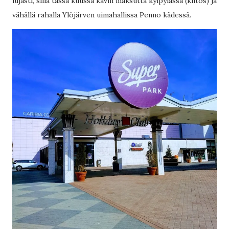
lujasti, sillä tässä kuussa kävin maksutta kylpylässä (kiitos) ja
vähällä rahalla Ylöjärven uimahallissa Penno kädessä.