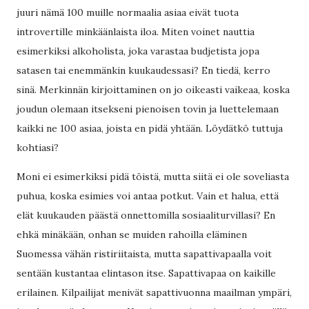
juuri nämä 100 muille normaalia asiaa eivät tuota
introvertille minkäänlaista iloa. Miten voinet nauttia
esimerkiksi alkoholista, joka varastaa budjetista jopa
satasen tai enemmänkin kuukaudessasi? En tiedä, kerro
sinä. Merkinnän kirjoittaminen on jo oikeasti vaikeaa, koska
joudun olemaan itsekseni pienoisen tovin ja luettelemaan
kaikki ne 100 asiaa, joista en pidä yhtään. Löydätkö tuttuja
kohtiasi?
Moni ei esimerkiksi pidä töistä, mutta siitä ei ole soveliasta
puhua, koska esimies voi antaa potkut. Vain et halua, että
elät kuukauden päästä onnettomilla sosiaaliturvillasi? En
ehkä minäkään, onhan se muiden rahoilla eläminen
Suomessa vähän ristiriitaista, mutta sapattivapaalla voit
sentään kustantaa elintason itse. Sapattivapaa on kaikille
erilainen. Kilpailijat menivät sapattivuonna maailman ympäri,