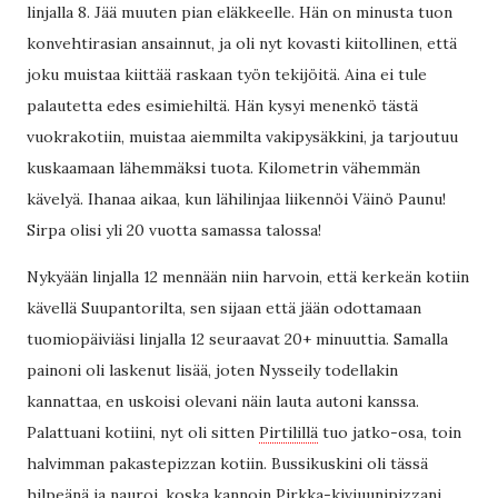
linjalla 8. Jää muuten pian eläkkeelle. Hän on minusta tuon
konvehtirasian ansainnut, ja oli nyt kovasti kiitollinen, että
joku muistaa kiittää raskaan työn tekijöitä. Aina ei tule
palautetta edes esimiehiltä. Hän kysyi menenkö tästä
vuokrakotiin, muistaa aiemmilta vakipysäkkini, ja tarjoutuu
kuskaamaan lähemmäksi tuota. Kilometrin vähemmän
kävelyä. Ihanaa aikaa, kun lähilinjaa liikennöi Väinö Paunu!
Sirpa olisi yli 20 vuotta samassa talossa!
Nykyään linjalla 12 mennään niin harvoin, että kerkeän kotiin
kävellä Suupantorilta, sen sijaan että jään odottamaan
tuomiopäiviäsi linjalla 12 seuraavat 20+ minuuttia. Samalla
painoni oli laskenut lisää, joten Nysseily todellakin
kannattaa, en uskoisi olevani näin lauta autoni kanssa.
Palattuani kotiini, nyt oli sitten
Pirtilillä
tuo jatko-osa, toin
halvimman pakastepizzan kotiin. Bussikuskini oli tässä
hilpeänä ja nauroi, koska kannoin Pirkka-kiviuunipizzani