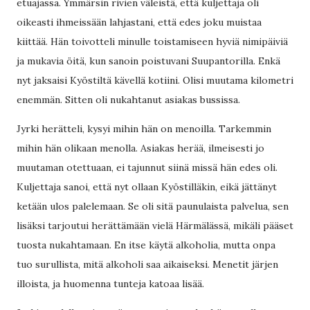
etuajassa. Ymmärsin rivien väleistä, että kuljettaja oli
oikeasti ihmeissään lahjastani, että edes joku muistaa
kiittää. Hän toivotteli minulle toistamiseen hyviä nimipäiviä
ja mukavia öitä, kun sanoin poistuvani Suupantorilla. Enkä
nyt jaksaisi Kyöstiltä kävellä kotiini. Olisi muutama kilometri
enemmän. Sitten oli nukahtanut asiakas bussissa.
Jyrki herätteli, kysyi mihin hän on menoilla. Tarkemmin
mihin hän olikaan menolla. Asiakas herää, ilmeisesti jo
muutaman otettuaan, ei tajunnut siinä missä hän edes oli.
Kuljettaja sanoi, että nyt ollaan Kyöstilläkin, eikä jättänyt
ketään ulos palelemaan. Se oli sitä paunulaista palvelua, sen
lisäksi tarjoutui herättämään vielä Härmälässä, mikäli pääset
tuosta nukahtamaan. En itse käytä alkoholia, mutta onpa
tuo surullista, mitä alkoholi saa aikaiseksi. Menetit järjen
illoista, ja huomenna tunteja katoaa lisää.