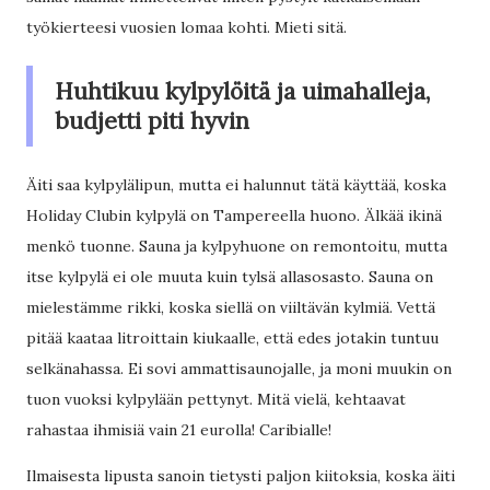
työkierteesi vuosien lomaa kohti. Mieti sitä.
Huhtikuu kylpylöitä ja uimahalleja,
budjetti piti hyvin
Äiti saa kylpylälipun, mutta ei halunnut tätä käyttää, koska
Holiday Clubin kylpylä on Tampereella huono. Älkää ikinä
menkö tuonne. Sauna ja kylpyhuone on remontoitu, mutta
itse kylpylä ei ole muuta kuin tylsä allasosasto. Sauna on
mielestämme rikki, koska siellä on viiltävän kylmiä. Vettä
pitää kaataa litroittain kiukaalle, että edes jotakin tuntuu
selkänahassa. Ei sovi ammattisaunojalle, ja moni muukin on
tuon vuoksi kylpylään pettynyt. Mitä vielä, kehtaavat
rahastaa ihmisiä vain 21 eurolla! Caribialle!
Ilmaisesta lipusta sanoin tietysti paljon kiitoksia, koska äiti