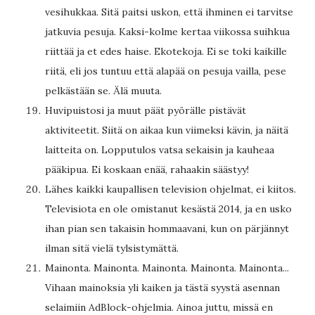
vesihukkaa. Sitä paitsi uskon, että ihminen ei tarvitse
jatkuvia pesuja. Kaksi-kolme kertaa viikossa suihkua
riittää ja et edes haise. Ekotekoja. Ei se toki kaikille
riitä, eli jos tuntuu että alapää on pesuja vailla, pese
pelkästään se. Älä muuta.
Huvipuistosi ja muut päät pyörälle pistävät
aktiviteetit. Siitä on aikaa kun viimeksi kävin, ja näitä
laitteita on. Lopputulos vatsa sekaisin ja kauheaa
pääkipua. Ei koskaan enää, rahaakin säästyy!
Lähes kaikki kaupallisen television ohjelmat, ei kiitos.
Televisiota en ole omistanut kesästä 2014, ja en usko
ihan pian sen takaisin hommaavani, kun on pärjännyt
ilman sitä vielä tylsistymättä.
Mainonta. Mainonta. Mainonta. Mainonta. Mainonta...
Vihaan mainoksia yli kaiken ja tästä syystä asennan
selaimiin AdBlock-ohjelmia. Ainoa juttu, missä en