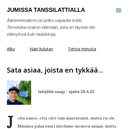
Siirry pääsisältöön
JUMISSA TANSSILATTIALLA
Ääriminimalismi on polku vapautta kohti.
Tervetuloa erakon elämään, joka on täynnä niin
elämyksiä kuin taulukkoja.
Alku
Näin kulutan
Tietoa minusta
Sata asiaa, joista en tykkää...
tekijältä
vaajy
ajalta
25.4.22
J
oku sanoo, että olet vain masentunut, mutta en ole.
Minussa palaa suuri intohimo moneen asiaan, mutta