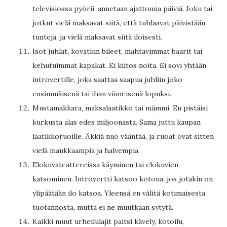
televisiossa pyörii, annetaan ajattomia päiviä. Joku tai
jotkut vielä maksavat siitä, että tuhlaavat päivistään
tunteja, ja vielä maksavat siitä iloisesti.
Isot juhlat, kovatkin bileet, mahtavimmat baarit tai
kehutuimmat kapakat. Ei kiitos noita. Ei sovi yhtään
introvertille, joka saattaa saapua juhliin joko
ensimmäisenä tai ihan viimeisenä lopuksi.
Mustamakkara, maksalaatikko tai mämmi. En pistäisi
kurkusta alas edes miljoonasta. Sama juttu kaupan
laatikkoruoille. Äkkiä nuo vääntää, ja ruoat ovat sitten
vielä maukkaampia ja halvempia.
Elokuvateattereissa käyminen tai elokuvien
katsominen. Introvertti katsoo kotona, jos jotakin on
ylipäätään ilo katsoa. Yleensä en välitä kotimaisesta
tuotannosta, mutta ei ne muutkaan sytytä.
Kaikki muut urheilulajit paitsi kävely, kotoilu,