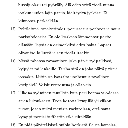
bussijuoksu tai pyöräily. Älä edes yritä viedä minua
jonkun uuden lajin pariin, kieltäydyn jyrkästi. Ei
kiinnosta pätkääkään.
Peltilehmä, omakotitalot, perustetut perheet ja muut
parisuhdeasiat. En ole koskaan lämmennyt perhe-
elämään, lapsia en esimerkiksi edes halua. Lapset
olivat iso kuluerä ja sen tiedät itsekin.
Missä tahansa ravaaminen joka päivä: työpaikkasi,
kylpylät tai lenkeille. Turha sitä on joka päivä pyöriä
jossakin. Mihin on kansalta unohtunut tavallinen
kotipäivä? Voisit rentoutua ja olla vain.
Ulkona syöminen muulloin kuin pari kertaa vuodessa
arjen luksukseen. Teen kotona kympillä yli viikon
ruoat, joten miksi menisin ravintolaan, että sama
kymppi menisi buffettiin eikä riitäkään.
En pidä päivittäisistä suihkuhetkistä. Se on kamalaa,