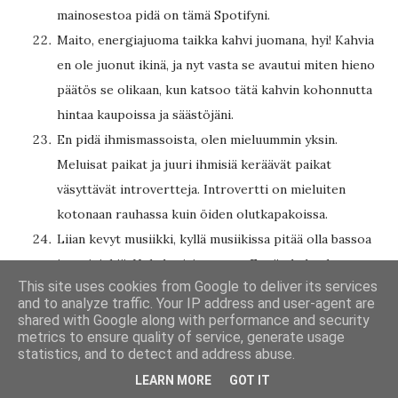
mainosestoa pidä on tämä Spotifyni.
Maito, energiajuoma taikka kahvi juomana, hyi! Kahvia
en ole juonut ikinä, ja nyt vasta se avautui miten hieno
päätös se olikaan, kun katsoo tätä kahvin kohonnutta
hintaa kaupoissa ja säästöjäni.
En pidä ihmismassoista, olen mieluummin yksin.
Meluisat paikat ja juuri ihmisiä keräävät paikat
väsyttävät introvertteja. Introvertti on mieluiten
kotonaan rauhassa kuin öiden olutkapakoissa.
Liian kevyt musiikki, kyllä musiikissa pitää olla bassoa
ja meininkiä. Nukahtaisi muuten. Enpä ole koskaan
This site uses cookies from Google to deliver its services
ymmärtänyt miksi ihmiset kuuntelevat radiota, kun
and to analyze traffic. Your IP address and user-agent are
YouTubesta löytyy aina muutakin.
shared with Google along with performance and security
metrics to ensure quality of service, generate usage
En pidä myyntityöstä, vaikka olen itsekin merkonomi.
statistics, and to detect and address abuse.
Introverttina et pysty myymään 24/7, eikä häntä voi
LEARN MORE
GOT IT
vähempää kiinnostaa taksilinjan pitäminen, koska hän