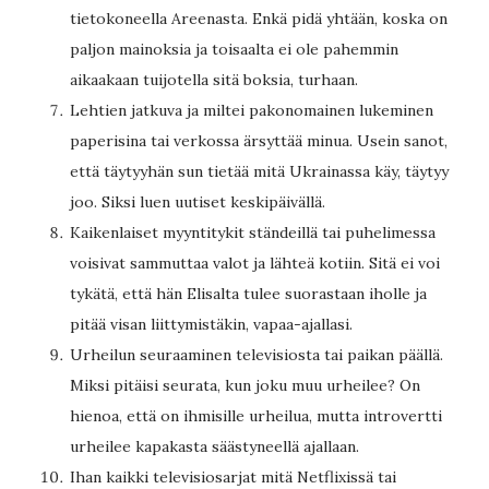
tietokoneella Areenasta. Enkä pidä yhtään, koska on
paljon mainoksia ja toisaalta ei ole pahemmin
aikaakaan tuijotella sitä boksia, turhaan.
Lehtien jatkuva ja miltei pakonomainen lukeminen
paperisina tai verkossa ärsyttää minua. Usein sanot,
että täytyyhän sun tietää mitä Ukrainassa käy, täytyy
joo. Siksi luen uutiset keskipäivällä.
Kaikenlaiset myyntitykit ständeillä tai puhelimessa
voisivat sammuttaa valot ja lähteä kotiin. Sitä ei voi
tykätä, että hän Elisalta tulee suorastaan iholle ja
pitää visan liittymistäkin, vapaa-ajallasi.
Urheilun seuraaminen televisiosta tai paikan päällä.
Miksi pitäisi seurata, kun joku muu urheilee? On
hienoa, että on ihmisille urheilua, mutta introvertti
urheilee kapakasta säästyneellä ajallaan.
Ihan kaikki televisiosarjat mitä Netflixissä tai