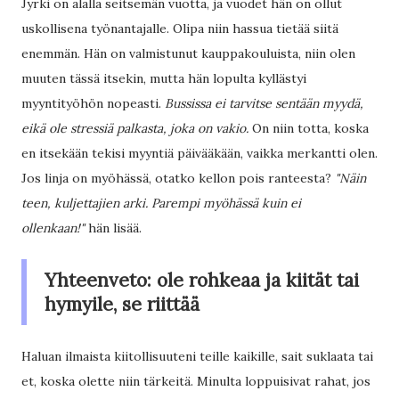
Jyrki on alalla seitsemän vuotta, ja vuodet hän on ollut
uskollisena työnantajalle. Olipa niin hassua tietää siitä
enemmän. Hän on valmistunut kauppakouluista, niin olen
muuten tässä itsekin, mutta hän lopulta kyllästyi
myyntityöhön nopeasti.
Bussissa ei tarvitse sentään myydä,
eikä ole stressiä palkasta, joka on vakio.
On niin totta, koska
en itsekään tekisi myyntiä päivääkään, vaikka merkantti olen.
Jos linja on myöhässä, otatko kellon pois ranteesta?
"Näin
teen, kuljettajien arki. Parempi myöhässä kuin ei
ollenkaan!"
hän lisää.
Yhteenveto: ole rohkeaa ja kiität tai
hymyile, se riittää
Haluan ilmaista kiitollisuuteni teille kaikille, sait suklaata tai
et, koska olette niin tärkeitä. Minulta loppuisivat rahat, jos