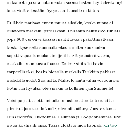
inflaatiota, ja sitä mitä meidän suomalaisten käy, tuleeko nyt
lama vielä edestään löytymään. Lamalle ei kiitos.
Et lähde matkaan ennen muuta siksikin, koska minua ei
kiinnosta matkailu pätkääkään. Toisaalta haluaisiko tuhlata
jopa 600 euroa viikossasi nautittavaan pakettimatkaan,
koska kyseisellä summalla eläisin miltei kuukauden
sapattivapaalla nuukan budjetilla. Älä ymmärrä väärin,
matkailu on minusta ihanaa. En koe sitä silti kovin
tarpeelliseksi, koska hienolla matkalla Turkkiin pakkaat
mahdollisuudet Suomelta. Maksele näitä vähiä veroeuroja
kotimaan hyväksi, ole sinäkin uskollinen ajan Suomelle!
Voisi paljastaa, että minulla on uskomaton taito nauttia:
pienistä jutuista. Ja kuule, olen niin nähnyt Amsterdamia,
Düsseldorfia, Tukholmaa, Tallinnaa ja Kööpenhaminaa. Nyt
myös köyhiä ihmisiä. Tässä elektroninen kappale
kertoo