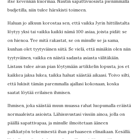
itse kevennän kuormaa. Nautin sapattivuosista pienimmällä
budjetilla, niin tulee härskisti toimeen.
Haluan jo alkuun korostaa sen, että vaikka Jyrin hittilistalta
löytyy yksi tai vaikka kaikki nämä 100 asiaa, joista pidät: se
on hienoa. Tee mitä rakastat, se on minulle se ja sama,
kunhan olet tyytyväinen siitä. Se vielä, että minäkin olen niin
tyytyväinen, vaikka en näistä sadasta asiasta välitäkään.
Listaus tulee aivan pian löytymään artikkelin lopusta, jos et
kaikkea jaksa lukea, taikka haluat säästää aikaasi. Toivo silti,
että lukisit tämän paremmalla ajallasi kokonaan, koska
saatat löytää erilaisen ihmisen.
Ihmisen, joka säästää muun muassa rahat luopumalla eräistä
normaaleista asioista. Lähisuvustasi vissiin ainoa, jolla on
päällä sapattivapaa, ja minulle ilmoitetaan ääneen
palkkatyön tekemisestä ihan parhaaseen elinaikaan. Kesällä.