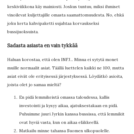
keskiviikkona käy mainiosti. Joskus tuntuu, miksi ihmiset
vinoilevat kuljettajille omasta saamattomuudesta. No, ehkä
joku kerta kahvipaketti sujahtaa korvaukseksi
bussijuoksuista.
Sadasta asiasta en vain tykkää
Haluan korostaa, että olen INFJ... Minua ei sytytä monet
muille normaalit asiat. Täällä luettelen kaikki ne 100, mutta
asiat eivät ole erityisessä järjestyksessä. Löydätkö asioita,
joista olet jo samaa mieltä?
En pidä lemmikeistä omassa taloudessa, kallis
investointi ja kysyy aikaa, ajatuksestakaan en pidä.
Puhuimme juuri Jyrkin kanssa bussissa, että lemmikit
ovat hyviä vasta, kun on aikaa eläkkeellä.
Matkailu minne tahansa Suomen ulkopuolelle.