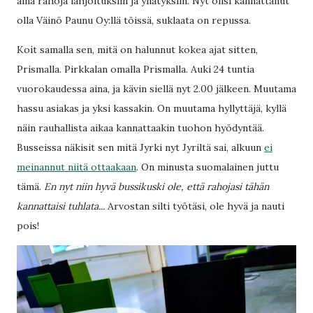
aina rahoja lahjoituksiin ja yllätyksiin. Nyt olisi kannattanut
olla Väinö Paunu Oy:llä töissä, suklaata on repussa.
Koit samalla sen, mitä on halunnut kokea ajat sitten,
Prismalla. Pirkkalan omalla Prismalla. Auki 24 tuntia
vuorokaudessa aina, ja kävin siellä nyt 2.00 jälkeen. Muutama
hassu asiakas ja yksi kassakin. On muutama hyllyttäjä, kyllä
näin rauhallista aikaa kannattaakin tuohon hyödyntää.
Busseissa näkisit sen mitä Jyrki nyt Jyriltä sai, alkuun
ei
meinannut niitä ottaakaan
. On minusta suomalainen juttu
tämä.
En nyt niin hyvä bussikuski ole, että rahojasi tähän
kannattaisi tuhlata...
Arvostan silti työtäsi, ole hyvä ja nauti
pois!