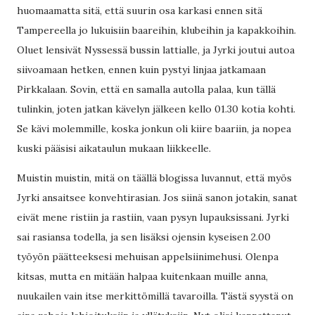
huomaamatta sitä, että suurin osa karkasi ennen sitä
Tampereella jo lukuisiin baareihin, klubeihin ja kapakkoihin.
Oluet lensivät Nyssessä bussin lattialle, ja Jyrki joutui autoa
siivoamaan hetken, ennen kuin pystyi linjaa jatkamaan
Pirkkalaan. Sovin, että en samalla autolla palaa, kun tällä
tulinkin, joten jatkan kävelyn jälkeen kello 01.30 kotia kohti.
Se kävi molemmille, koska jonkun oli kiire baariin, ja nopea
kuski pääsisi aikataulun mukaan liikkeelle.
Muistin muistin, mitä on täällä blogissa luvannut, että myös
Jyrki ansaitsee konvehtirasian. Jos siinä sanon jotakin, sanat
eivät mene ristiin ja rastiin, vaan pysyn lupauksissani. Jyrki
sai rasiansa todella, ja sen lisäksi ojensin kyseisen 2.00
työyön päätteeksesi mehuisan appelsiinimehusi. Olenpa
kitsas, mutta en mitään halpaa kuitenkaan muille anna,
nuukailen vain itse merkittömillä tavaroilla. Tästä syystä on