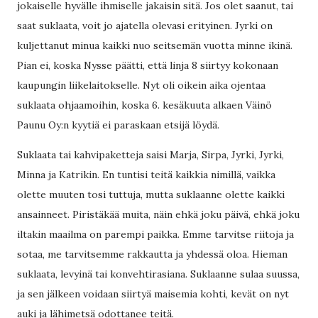
jokaiselle hyvälle ihmiselle jakaisin sitä. Jos olet saanut, tai
saat suklaata, voit jo ajatella olevasi erityinen. Jyrki on
kuljettanut minua kaikki nuo seitsemän vuotta minne ikinä.
Pian ei, koska Nysse päätti, että linja 8 siirtyy kokonaan
kaupungin liikelaitokselle. Nyt oli oikein aika ojentaa
suklaata ohjaamoihin, koska 6. kesäkuuta alkaen Väinö
Paunu Oy:n kyytiä ei paraskaan etsijä löydä.
Suklaata tai kahvipaketteja saisi Marja, Sirpa, Jyrki, Jyrki,
Minna ja Katrikin. En tuntisi teitä kaikkia nimillä, vaikka
olette muuten tosi tuttuja, mutta suklaanne olette kaikki
ansainneet. Piristäkää muita, näin ehkä joku päivä, ehkä joku
iltakin maailma on parempi paikka. Emme tarvitse riitoja ja
sotaa, me tarvitsemme rakkautta ja yhdessä oloa. Hieman
suklaata, levyinä tai konvehtirasiana. Suklaanne sulaa suussa,
ja sen jälkeen voidaan siirtyä maisemia kohti, kevät on nyt
auki ja lähimetsä odottanee teitä.