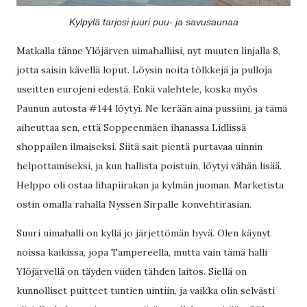
Kylpylä tarjosi juuri puu- ja savusaunaa
Matkalla tänne Ylöjärven uimahalliisi, nyt muuten linjalla 8,
jotta saisin kävellä loput. Löysin noita tölkkejä ja pulloja
useitten eurojeni edestä. Enkä valehtele, koska myös
Paunun autosta #144 löytyi. Ne kerään aina pussiini, ja tämä
aiheuttaa sen, että Soppeenmäen ihanassa Lidlissä
shoppailen ilmaiseksi. Siitä sait pientä purtavaa uinnin
helpottamiseksi, ja kun hallista poistuin, löytyi vähän lisää.
Helppo oli ostaa lihapiirakan ja kylmän juoman. Marketista
ostin omalla rahalla Nyssen Sirpalle konvehtirasian.
Suuri uimahalli on kyllä jo järjettömän hyvä. Olen käynyt
noissa kaikissa, jopa Tampereella, mutta vain tämä halli
Ylöjärvellä on täyden viiden tähden laitos. Siellä on
kunnolliset puitteet tuntien uintiin, ja vaikka olin selvästi