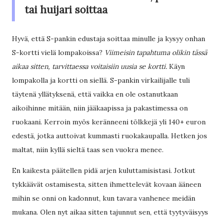
tai huijari soittaa
Hyvä, että S-pankin edustaja soittaa minulle ja kysyy onhan
S-kortti vielä lompakoissa?
Viimeisin tapahtuma olikin tässä
aikaa sitten, tarvittaessa voitaisiin uusia se kortti.
Käyn
lompakolla ja kortti on siellä. S-pankin virkailijalle tuli
täytenä yllätyksenä, että vaikka en ole ostanutkaan
aikoihinne mitään, niin jääkaapissa ja pakastimessa on
ruokaani. Kerroin myös keränneeni tölkkejä yli 140+ euron
edestä, jotka auttoivat kummasti ruokakaupalla. Hetken jos
maltat, niin kyllä sieltä taas sen vuokra menee.
En kaikesta päätellen pidä arjen kuluttamisistasi. Jotkut
tykkäävät ostamisesta, sitten ihmettelevät kovaan ääneen
mihin se onni on kadonnut, kun tavara vanhenee meidän
mukana. Olen nyt aikaa sitten tajunnut sen, että tyytyväisyys