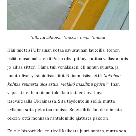
Tuttavat lähtevät Turkkiin, minä Turkuun
Hän miettisi Ukrainan sotaa savusaunan lauteilla, toinen
lisää puusaunalla, että Putin olisi pitänyt hoitaa vallasta pois
jo aikaa sitten. Tämä tuli venäläisen, eli minun suusta, ja
muut olivat yksimielisiä siitä. Nainen lisäsi, että
"Jokohan
kehtaa saunasta ulos astua, vieläkö maailma pyörii?"
. Ihan
vapaasti, ei hän tänne tule, kun katseet ovat nyt
itsevaltiaalla Ukrainassa. Sitä täydentelin siellä, mutta
kyllähän sota pelottaa ihmisiä. Se ei siltikään ole minusta
oikein, että mennään rantalomille ajatusta pakoon.
En ole historiikki, en tiedä kaikesta juuri mitään, mutta sen