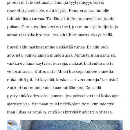
ja onni ei tule ostamalla. Onni ja tyytyväisyys tulee:
itsekehityksellä. Se, että käytän Pennoa antaa minulle
taloudellista turvaa. Tiedän, että Pennon avulla en joudu
pulaan. Tuo sovellus kertoo heti, jos menet yli budjetin ja
antaa säästökohteitasi, jos siitä huolimatta eksyt tiellä.
Bussillakin matkustaminen säästää rahaa. Et niin pidä
autoista, vaikka annan muiden ajaa. Minusta ihan sama se,
vaikka et ikinä käyttäisi busseja, maksat kuitenkin niistä
verorahoissa. Kiitos siitä. Miksi busseja kulkee alueella,
ehkä niitä pitäisi käyttää, koska saat veroeuroja "takaisin".
Auto ei tuo minulle ainakaan mitään iloa. En tiedä
pystyisinkö edes sitä ajamaan, jos päässä virtaisi koko ajan
ajatustulvaa. Varmaan tulisi peltikolari heti, kun miettisi
ihan liikaa asioitakin, enkä keskittyisi budjettiin yhtään.