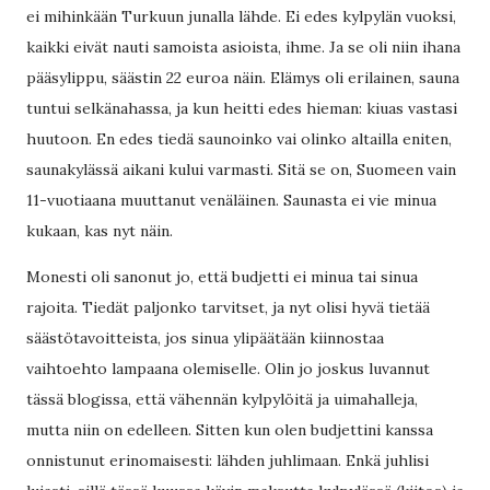
ei mihinkään Turkuun junalla lähde. Ei edes kylpylän vuoksi,
kaikki eivät nauti samoista asioista, ihme. Ja se oli niin ihana
pääsylippu, säästin 22 euroa näin. Elämys oli erilainen, sauna
tuntui selkänahassa, ja kun heitti edes hieman: kiuas vastasi
huutoon. En edes tiedä saunoinko vai olinko altailla eniten,
saunakylässä aikani kului varmasti. Sitä se on, Suomeen vain
11-vuotiaana muuttanut venäläinen. Saunasta ei vie minua
kukaan, kas nyt näin.
Monesti oli sanonut jo, että budjetti ei minua tai sinua
rajoita. Tiedät paljonko tarvitset, ja nyt olisi hyvä tietää
säästötavoitteista, jos sinua ylipäätään kiinnostaa
vaihtoehto lampaana olemiselle. Olin jo joskus luvannut
tässä blogissa, että vähennän kylpylöitä ja uimahalleja,
mutta niin on edelleen. Sitten kun olen budjettini kanssa
onnistunut erinomaisesti: lähden juhlimaan. Enkä juhlisi