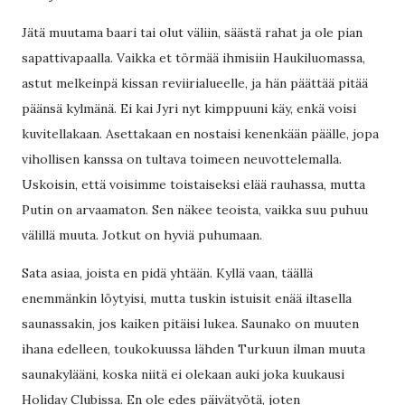
Jätä muutama baari tai olut väliin, säästä rahat ja ole pian
sapattivapaalla. Vaikka et törmää ihmisiin Haukiluomassa,
astut melkeinpä kissan reviirialueelle, ja hän päättää pitää
päänsä kylmänä. Ei kai Jyri nyt kimppuuni käy, enkä voisi
kuvitellakaan. Asettakaan en nostaisi kenenkään päälle, jopa
vihollisen kanssa on tultava toimeen neuvottelemalla.
Uskoisin, että voisimme toistaiseksi elää rauhassa, mutta
Putin on arvaamaton. Sen näkee teoista, vaikka suu puhuu
välillä muuta. Jotkut on hyviä puhumaan.
Sata asiaa, joista en pidä yhtään. Kyllä vaan, täällä
enemmänkin löytyisi, mutta tuskin istuisit enää iltasella
saunassakin, jos kaiken pitäisi lukea. Saunako on muuten
ihana edelleen, toukokuussa lähden Turkuun ilman muuta
saunakylääni, koska niitä ei olekaan auki joka kuukausi
Holiday Clubissa. En ole edes päivätyötä, joten