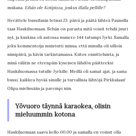
mukana.
Eihän ole Kotipizza, joskus illalla pellille?
Herättele bussifanin fetissi 23. päivä ja päätä lähteä Paunulla
taas Haukiluomaan. Sehän on parasta mitä voisit tehdä juuri
nyt, ja kuskina oli autossa numero 144 tutumpi Jyrki. Samalla
joku kommentoija muistutti minua, että minulla oli silloin
nimipäivä, ja kävin tarkistamassa. Kiitos onnitteluista, ja
minä välitin ne eteenpäin kyseisen lähdön päätteeksi
Haukiluomassa tutulle Jyrkille. Meillä oli samat ajat, ja sama
bussi, kaikkea hyvää sinulle ja turvallisia lähtöjä Pirkkalaan!
Olipa mielissään ja parempi niin.
Yövuoro täynnä karaokea, olisin
mieluummin kotona
Haukiluomaan saavu kello 00.00 ja samalla en voinut olla