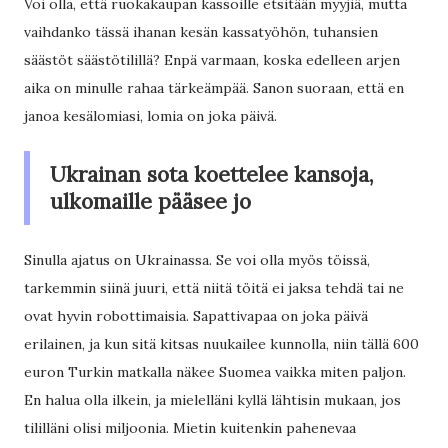
Voi olla, että ruokakaupan kassoille etsitään myyjiä, mutta
vaihdanko tässä ihanan kesän kassatyöhön, tuhansien
säästöt säästötilillä? Enpä varmaan, koska edelleen arjen
aika on minulle rahaa tärkeämpää. Sanon suoraan, että en
janoa kesälomiasi, lomia on joka päivä.
Ukrainan sota koettelee kansoja,
ulkomaille pääsee jo
Sinulla ajatus on Ukrainassa. Se voi olla myös töissä,
tarkemmin siinä juuri, että niitä töitä ei jaksa tehdä tai ne
ovat hyvin robottimaisia. Sapattivapaa on joka päivä
erilainen, ja kun sitä kitsas nuukailee kunnolla, niin tällä 600
euron Turkin matkalla näkee Suomea vaikka miten paljon.
En halua olla ilkein, ja mielelläni kyllä lähtisin mukaan, jos
tililläni olisi miljoonia. Mietin kuitenkin pahenevaa