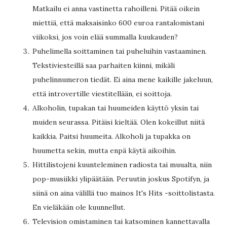
Matkailu ei anna vastinetta rahoilleni. Pitää oikein
miettiä, että maksaisinko 600 euroa rantalomistani
viikoksi, jos voin elää summalla kuukauden?
Puhelimella soittaminen tai puheluihin vastaaminen.
Tekstiviesteillä saa parhaiten kiinni, mikäli
puhelinnumeron tiedät. Ei aina mene kaikille jakeluun,
että introvertille viestitellään, ei soittoja.
Alkoholin, tupakan tai huumeiden käyttö yksin tai
muiden seurassa. Pitäisi kieltää. Olen kokeillut niitä
kaikkia. Paitsi huumeita. Alkoholi ja tupakka on
huumetta sekin, mutta enpä käytä aikoihin.
Hittilistojeni kuunteleminen radiosta tai muualta, niin
pop-musiikki ylipäätään. Peruutin joskus Spotifyn, ja
siinä on aina välillä tuo mainos It's Hits -soittolistasta.
En vieläkään ole kuunnellut.
Television omistaminen tai katsominen kannettavalla