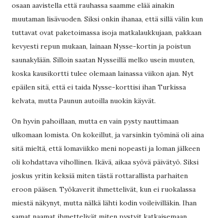
osaan aavistella että rauhassa saamme elää ainakin
muutaman lisävuoden. Siksi onkin ihanaa, että sillä välin kun
tuttavat ovat paketoimassa isoja matkalaukkujaan, pakkaan
kevyesti repun mukaan, lainaan Nysse-kortin ja poistun
saunakylään. Silloin saatan Nysseillä melko usein muuten,
koska kausikortti tulee olemaan lainassa viikon ajan. Nyt
epäilen sitä, että ei taida Nysse-korttisi ihan Turkissa
kelvata, mutta Paunun autoilla nuokin käyvät.
On hyvin pahoillaan, mutta en vain pysty nauttimaan
ulkomaan lomista. On kokeillut, ja varsinkin työminä oli aina
sitä mieltä, että lomaviikko meni nopeasti ja loman jälkeen
oli kohdattava vihollinen. Ikävä, aikaa syövä päivätyö. Siksi
joskus yritin keksiä miten tästä rottarallista parhaiten
eroon pääsen. Työkaverit ihmettelivät, kun ei ruokalassa
miestä näkynyt, mutta nälkä lähti kodin voileivilläkin. Ihan
samat naamat ihmettelivät miten pystyit katkaisemaan