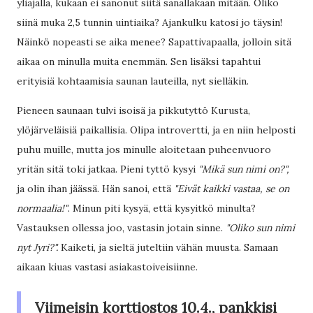
yliajalla, kukaan ei sanonut siitä sanallakaan mitään. Oliko
siinä muka 2,5 tunnin uintiaika? Ajankulku katosi jo täysin!
Näinkö nopeasti se aika menee? Sapattivapaalla, jolloin sitä
aikaa on minulla muita enemmän. Sen lisäksi tapahtui
erityisiä kohtaamisia saunan lauteilla, nyt sielläkin.
Pieneen saunaan tulvi isoisä ja pikkutyttö Kurusta,
ylöjärveläisiä paikallisia. Olipa introvertti, ja en niin helposti
puhu muille, mutta jos minulle aloitetaan puheenvuoro
yritän sitä toki jatkaa. Pieni tyttö kysyi
"Mikä sun nimi on?",
ja olin ihan jäässä. Hän sanoi, että
"Eivät kaikki vastaa, se on
normaalia!"
. Minun piti kysyä, että kysyitkö minulta?
Vastauksen ollessa joo, vastasin jotain sinne.
"Oliko sun nimi
nyt Jyri?".
Kaiketi, ja sieltä juteltiin vähän muusta. Samaan
aikaan kiuas vastasi asiakastoiveisiinne.
Viimeisin korttiostos 10.4., pankkisi