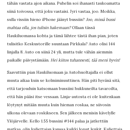
tähän vastata ajon aikana. Puhelin soi ihanasti taukoamatta
siinä toivossa, että joku vastaisi. Jyri vastaa, joo. Moikka,
sulla vissiin hieno iPhone jäänyt bussiin?
Joo, missä bussi
mahtaa olla, jos tulisin hakemaan?
Ollaan tässä
Haukiluomassa kohta ja tämä lähtee tästä ihan pian, joten
tulisitko Keskustorille suuntaan Pirkkala? Auto olisi 144
linjalla 8. Auto on siinä 24 yli, mutta tule vähän aiemmin
paikalle päivystämään.
Hei kiitos tuhannesti, tää meni hyvin!
Saavuttiin pian Haukiluomaan ja Autohuoltajalla ei ollut
muuta aikaa kuin se kolmiminuuttinen. Hän piti hyvänä sitä,
että tarjouduin katsomaan bussiini hukkuneilta tavaroilta,
että hän pääsi itse vessaan. Linja-autosta ei ole kuitenkaan
löytynyt mitään muuta kuin hieman roskaa, ne siivosin
ulkona olevaan roskikseen. Sen jälkeen menisin kävelylle
Ylöjärvelle. Kello 1.55 bussini #144 palaa ja jatkettiin
matkaa, olin kuljettajan kanssa kaikki loput lenkit. Kuljettaja