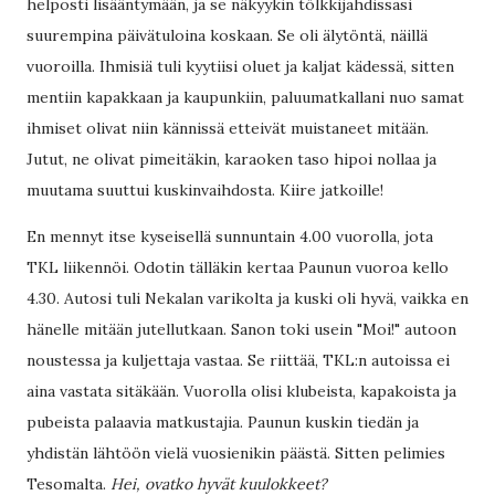
helposti lisääntymään, ja se näkyykin tölkkijahdissasi
suurempina päivätuloina koskaan. Se oli älytöntä, näillä
vuoroilla. Ihmisiä tuli kyytiisi oluet ja kaljat kädessä, sitten
mentiin kapakkaan ja kaupunkiin, paluumatkallani nuo samat
ihmiset olivat niin kännissä etteivät muistaneet mitään.
Jutut, ne olivat pimeitäkin, karaoken taso hipoi nollaa ja
muutama suuttui kuskinvaihdosta. Kiire jatkoille!
En mennyt itse kyseisellä sunnuntain 4.00 vuorolla, jota
TKL liikennöi. Odotin tälläkin kertaa Paunun vuoroa kello
4.30. Autosi tuli Nekalan varikolta ja kuski oli hyvä, vaikka en
hänelle mitään jutellutkaan. Sanon toki usein "Moi!" autoon
noustessa ja kuljettaja vastaa. Se riittää, TKL:n autoissa ei
aina vastata sitäkään. Vuorolla olisi klubeista, kapakoista ja
pubeista palaavia matkustajia. Paunun kuskin tiedän ja
yhdistän lähtöön vielä vuosienikin päästä. Sitten pelimies
Tesomalta.
Hei, ovatko hyvät kuulokkeet?