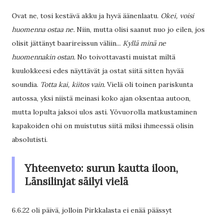
Ovat ne, tosi kestävä akku ja hyvä äänenlaatu.
Okei, voisi
huomenna ostaa ne.
Niin, mutta olisi saanut nuo jo eilen, jos
olisit jättänyt baarireissun väliin...
Kyllä minä ne
huomennakin ostan.
No toivottavasti muistat miltä
kuulokkeesi edes näyttävät ja ostat siitä sitten hyvää
soundia.
Totta kai, kiitos vain.
Vielä oli toinen pariskunta
autossa, yksi niistä meinasi koko ajan oksentaa autoon,
mutta lopulta jaksoi ulos asti. Yövuorolla matkustaminen
kapakoiden ohi on muistutus siitä miksi ihmeessä olisin
absolutisti.
Yhteenveto: surun kautta iloon,
Länsilinjat säilyi vielä
6.6.22 oli päivä, jolloin Pirkkalasta ei enää päässyt