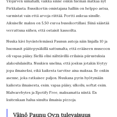
Ylöjärven uimahalli, vaikka sinne onkin hieman matkaa nyt
Pirkkalasta. Bussikortin omistajana halliin on helppo astua,
varmistat vain että arvoja riittää. Portti aukeaa sinulle.
Aikuiselle maksu on 5,50 euroa bussikortillasi. Siinä säästää
verrattuna siihen, että ostaisit kassoilta.
Nuuka kävi hyvästelemässä Paunun autoja näin linjalla 10 ja
huomasit päätepysäkillä sattumalta, että erääseen museoon
oli vapaa pääsy. Siellä olisi nähtävillä erilaisia piirustuksia
alakoululaisilta. Nuukien unelma, että joskus jotakin löytyy
jopa ilmaiseksi, eikä kaikesta tarvitse aina maksaa. Se onkin
asenne, joka ratkaisee paljon. Nuukana pyrin hyötymään
kaikesta ilmaisesta, esim. vapaa pääsy, ulkoilu, softat esim.
Malwarebytes ja Spotify Free, maksamatta niistä. En
kuitenkaan halua sinulta ilmaisia pizzoja.
Väinö Paunu Oy:n tulevaisuus