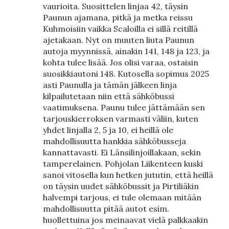
vaurioita. Suosittelen linjaa 42, täysin
Paunun ajamana, pitkä ja metka reissu
Kuhmoisiin vaikka Scaloilla ei sillä reitillä
ajetakaan. Nyt on muuten liuta Paunun
autoja myynnissä, ainakin 141, 148 ja 123, ja
kohta tulee lisää. Jos olisi varaa, ostaisin
suosikkiautoni 148. Kutosella sopimus 2025
asti Paunulla ja tämän jälkeen linja
kilpailutetaan niin että sähköbussi
vaatimuksena. Paunu tulee jättämään sen
tarjouskierroksen varmasti väliin, kuten
yhdet linjalla 2, 5 ja 10, ei heillä ole
mahdollisuutta hankkia sähköbusseja
kannattavasti. Ei Länsilinjoillakaan, sekin
tamperelainen. Pohjolan Liikenteen kuski
sanoi vitosella kun hetken jututin, että heillä
on täysin uudet sähköbussit ja Pirtiliäkin
halvempi tarjous, ei tule olemaan mitään
mahdollisuutta pitää autot esim.
huollettuina jos meinaavat vielä palkkaakin