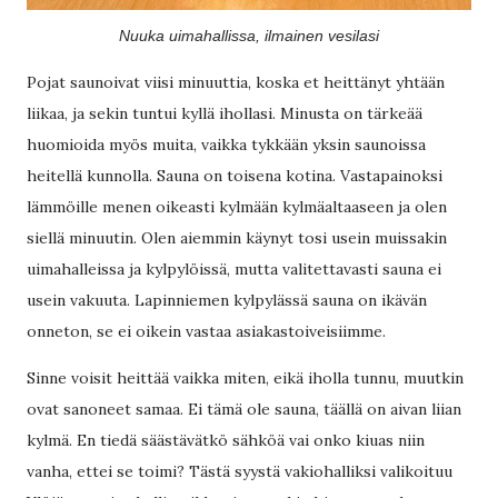
Nuuka uimahallissa, ilmainen vesilasi
Pojat saunoivat viisi minuuttia, koska et heittänyt yhtään
liikaa, ja sekin tuntui kyllä ihollasi. Minusta on tärkeää
huomioida myös muita, vaikka tykkään yksin saunoissa
heitellä kunnolla. Sauna on toisena kotina. Vastapainoksi
lämmöille menen oikeasti kylmään kylmäaltaaseen ja olen
siellä minuutin. Olen aiemmin käynyt tosi usein muissakin
uimahalleissa ja kylpylöissä, mutta valitettavasti sauna ei
usein vakuuta. Lapinniemen kylpylässä sauna on ikävän
onneton, se ei oikein vastaa asiakastoiveisiimme.
Sinne voisit heittää vaikka miten, eikä iholla tunnu, muutkin
ovat sanoneet samaa. Ei tämä ole sauna, täällä on aivan liian
kylmä. En tiedä säästävätkö sähköä vai onko kiuas niin
vanha, ettei se toimi? Tästä syystä vakiohalliksi valikoituu