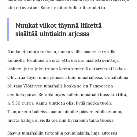
kiitteli avustani. Sanoi, että puhelin oli noudettu.
Nuukat viikot täynnä liikettä
sisältää uintiakin arjessa
Nuuka ei kuluta turhaan, mutta välillä saanet irrotella
kunnolla. Nuukuus on sitä, että elä normaalisti senttejä
laskien, jotta joku toinen kerta senttejä ei tarvitsisi laskea.
Oli varaa käydä niin syömässä kuin uimahallissa. Uimahallina
oli taas Ylöjärven uimahalli, koska se on Tampereen
seudulla paras. Se olisi myös kallein uimahalli bussikortilta,
n. 5,50 euroa. Aamu-uintietu olisi kyllä metka tuolla.
Tampereen halleissa aamu-uinnille pääsee edullisemmin,
mutta halleja ei siellä ole niin hyviä kuin tämä tuossa.
Saavut uimahalliin tietenkin paunulaisilla, linja-autossa