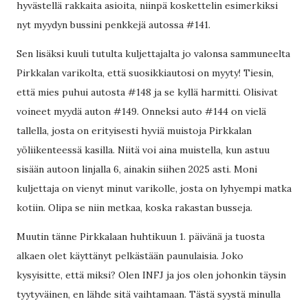
hyvästellä rakkaita asioita, niinpä koskettelin esimerkiksi
nyt myydyn bussini penkkejä autossa #141.
Sen lisäksi kuuli tutulta kuljettajalta jo valonsa sammuneelta
Pirkkalan varikolta, että suosikkiautosi on myyty! Tiesin,
että mies puhui autosta #148 ja se kyllä harmitti. Olisivat
voineet myydä auton #149. Onneksi auto #144 on vielä
tallella, josta on erityisesti hyviä muistoja Pirkkalan
yöliikenteessä kasilla. Niitä voi aina muistella, kun astuu
sisään autoon linjalla 6, ainakin siihen 2025 asti. Moni
kuljettaja on vienyt minut varikolle, josta on lyhyempi matka
kotiin. Olipa se niin metkaa, koska rakastan busseja.
Muutin tänne Pirkkalaan huhtikuun 1. päivänä ja tuosta
alkaen olet käyttänyt pelkästään paunulaisia. Joko
kysyisitte, että miksi? Olen INFJ ja jos olen johonkin täysin
tyytyväinen, en lähde sitä vaihtamaan. Tästä syystä minulla