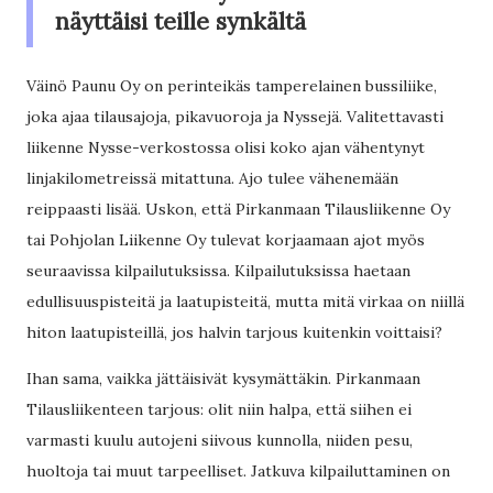
näyttäisi teille synkältä
Väinö Paunu Oy on perinteikäs tamperelainen bussiliike,
joka ajaa tilausajoja, pikavuoroja ja Nyssejä. Valitettavasti
liikenne Nysse-verkostossa olisi koko ajan vähentynyt
linjakilometreissä mitattuna. Ajo tulee vähenemään
reippaasti lisää. Uskon, että Pirkanmaan Tilausliikenne Oy
tai Pohjolan Liikenne Oy tulevat korjaamaan ajot myös
seuraavissa kilpailutuksissa. Kilpailutuksissa haetaan
edullisuuspisteitä ja laatupisteitä, mutta mitä virkaa on niillä
hiton laatupisteillä, jos halvin tarjous kuitenkin voittaisi?
Ihan sama, vaikka jättäisivät kysymättäkin. Pirkanmaan
Tilausliikenteen tarjous: olit niin halpa, että siihen ei
varmasti kuulu autojeni siivous kunnolla, niiden pesu,
huoltoja tai muut tarpeelliset. Jatkuva kilpailuttaminen on