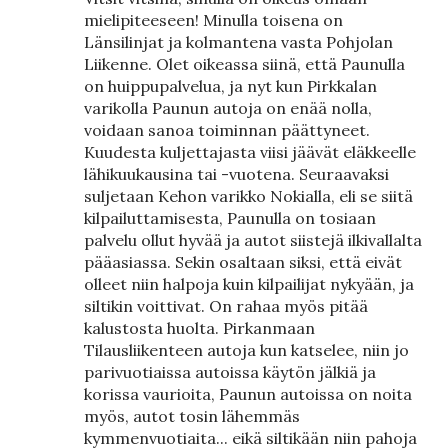
mielipiteeseen! Minulla toisena on
Länsilinjat ja kolmantena vasta Pohjolan
Liikenne. Olet oikeassa siinä, että Paunulla
on huippupalvelua, ja nyt kun Pirkkalan
varikolla Paunun autoja on enää nolla,
voidaan sanoa toiminnan päättyneet.
Kuudesta kuljettajasta viisi jäävät eläkkeelle
lähikuukausina tai -vuotena. Seuraavaksi
suljetaan Kehon varikko Nokialla, eli se siitä
kilpailuttamisesta, Paunulla on tosiaan
palvelu ollut hyvää ja autot siistejä ilkivallalta
pääasiassa. Sekin osaltaan siksi, että eivät
olleet niin halpoja kuin kilpailijat nykyään, ja
siltikin voittivat. On rahaa myös pitää
kalustosta huolta. Pirkanmaan
Tilausliikenteen autoja kun katselee, niin jo
parivuotiaissa autoissa käytön jälkiä ja
korissa vaurioita, Paunun autoissa on noita
myös, autot tosin lähemmäs
kymmenvuotiaita... eikä siltikään niin pahoja