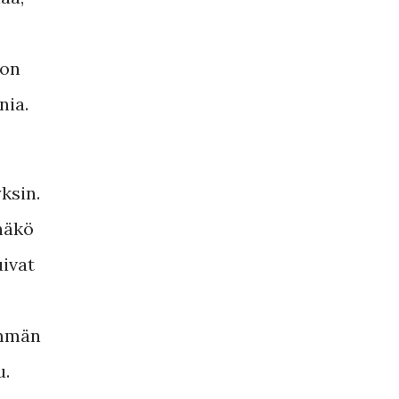
 on
nia.
ksin.
näkö
ivat
emmän
u.