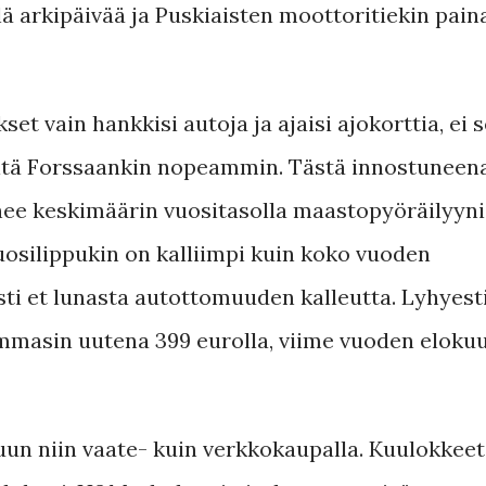
lä arkipäivää ja Puskiaisten moottoritiekin pain
set vain hankkisi autoja ja ajaisi ajokorttia, ei s
sieltä Forssaankin nopeammin. Tästä innostuneen
nee keskimäärin vuositasolla maastopyöräilyyni
vuosilippukin on kalliimpi kuin koko vuoden
sti et lunasta autottomuuden kalleutta. Lyhyest
mmasin uutena 399 eurolla, viime vuoden elokuu
un niin vaate- kuin verkkokaupalla. Kuulokkeet