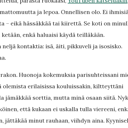
ttelua, parasta ruokaasi,
YouTuben katseluakin
omattomuutta ja lepoa. Onnellisen olo. Ei ihmisiä
ita – eikä hässäkkää tai kiirettä. Se koti on minul
 ketään, enkä haluaisi käydä teilläkään.
ljä kontaktia: isä, äiti, pikkuveli ja isosisko.
aa.
erakon. Huonoja kokemuksia parisuhteissani mi
olemista erilaisissa kouluissakin, kiltteyttäni
lla jämäkkää sorttia, mutta minä osaan siitä. Ny
köinen, että kukaan ei uskalla tulla viereeni, enk
n, jättäkää minut rauhaan, viihdyn aina. Kyynise