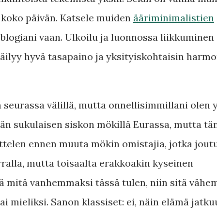
a koko päivän. Katsele muiden
ääriminimalistien
ue blogiani vaan. Ulkoilu ja luonnossa liikkuminen
Säilyy hyvä tasapaino ja yksityiskohtaisin harmo
seurassa välillä, mutta onnellisimmillani olen y
än sukulaisen siskon mökillä Eurassa, mutta tä
telen ennen muuta mökin omistajia, jotka joutu
alla, mutta toisaalta erakkoakin kyseinen
ttä mitä vanhemmaksi tässä tulen, niin sitä väh
 mieliksi. Sanon klassiset: ei, näin elämä jatku