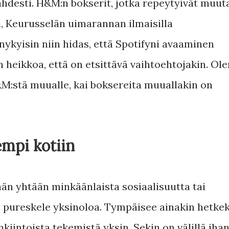
ahdesti. H&M:n bokserit, jotka repeytyivät muu
, Keurusselän uimarannan ilmaisilla
 nykyisin niin hidas, että Spotifyni avaaminen
n heikkoa, että on etsittävä vaihtoehtojakin. Ol
H&M:stä muualle, kai boksereita muuallakin on
empi kotiin
än yhtään minkäänlaista sosiaalisuutta tai
a pureskele yksinoloa. Tympäisee ainakin hetkek
nkiintoista tekemistä yksin. Sekin on välillä ihan