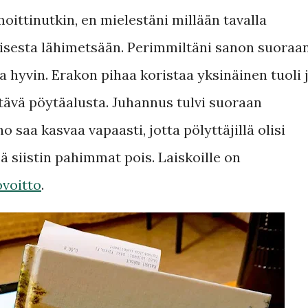
oittinutkin, en mielestäni millään tavalla
sesta lähimetsään. Perimmiltäni sanon suoraan
a hyvin. Erakon pihaa koristaa yksinäinen tuoli 
ttävä pöytäalusta. Juhannus tulvi suoraan
o saa kasvaa vapaasti, jotta pölyttäjillä olisi
ä siistin pahimmat pois. Laiskoille on
ovoitto
.