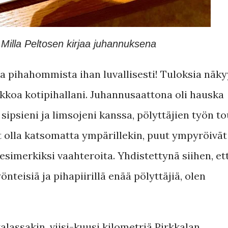
Milla Peltosen kirjaa juhannuksena
a pihahommista ihan luvallisesti! Tuloksia näkyy
kkoa kotipihallani. Juhannusaattona oli hauska
 sipsieni ja limsojeni kanssa, pölyttäjien työn t
t olla katsomatta ympärillekin, puut ympyröivät
 esimerkiksi vaahteroita. Yhdistettynä siihen, et
nteisiä ja pihapiirillä enää pölyttäjiä, olen
alassakin, viisi-kuusi kilometriä Pirkkalan