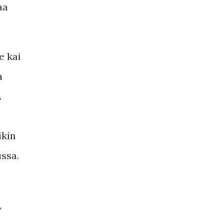
aa
e kai
a
.
ikin
ssa.
,