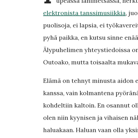
upeassa lähimetsässä, herku
elektronista tanssimusiikkia
, ju
puolisoja, ei lapsia, ei työkavere
pyhä paikka, en kutsu sinne enää
Älypuhelimen yhteystiedoissa on ne
Outoako, mutta toisaalta mukav
Elämä on tehnyt minusta aidon 
kanssa, vain kolmantena pyöränä 
kohdeltiin kaltoin. En osannut o
olen niin kyynisen ja vihaisen nä
haluakaan. Haluan vaan olla yksi