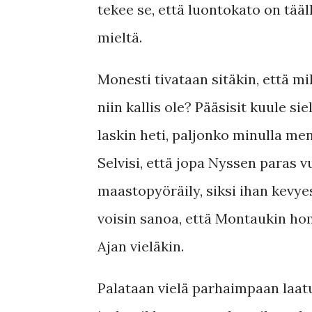
tekee se, että luontokato on tääl
mieltä.
Monesti tivataan sitäkin, että mik
niin kallis ole? Pääsisit kuule 
laskin heti, paljonko minulla me
Selvisi, että jopa Nyssen paras 
maastopyöräily, siksi ihan kevye
voisin sanoa, että Montaukin ho
Ajan vieläkin.
Palataan vielä parhaimpaan laatu