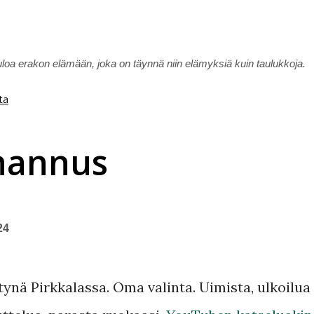
Siirry pääsisältöön
uloa erakon elämään, joka on täynnä niin elämyksiä kuin taulukkoja.
ta
hannus
24
tynä Pirkkalassa. Oma valinta. Uimista, ulkoilua