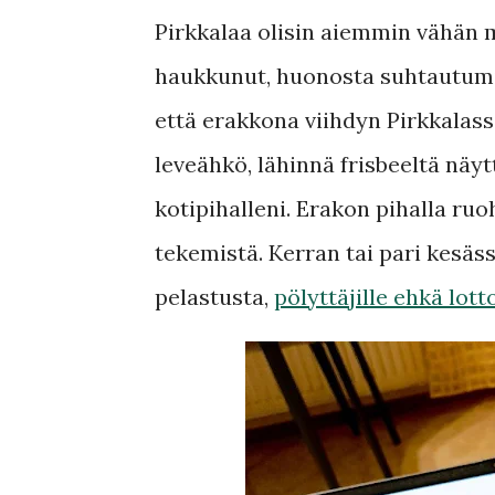
Pirkkalaa olisin aiemmin vähän m
haukkunut, huonosta suhtautumi
että erakkona viihdyn Pirkkalass
leveähkö, lähinnä frisbeeltä näy
kotipihalleni. Erakon pihalla ruoh
tekemistä. Kerran tai pari kesäss
pelastusta,
pölyttäjille ehkä lott