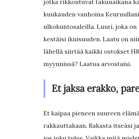
jotka rikkoutuvat takuuaikana k
kuukauden vanhoina Keuruullani
ulkokuntosaleilla. Luuri, joka on
kestäisi ikuisuuden. Laatu on nii
lähellä siirtää kaikki ostokset 
myynnissä? Laatua arvostaisi.
Et jaksa erakko, par
Et kaipaa pieneen suureen elämä
rakkauttakaan. Rakasta itseäsi j
jos joku tulee. Vaikka mitä miele