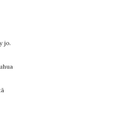
 jo.
ouhua
tä