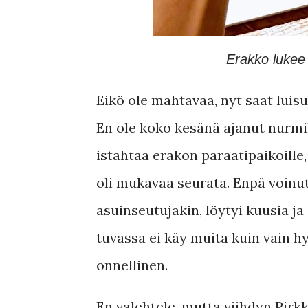
Erakko lukee 
Eikö ole mahtavaa, nyt saat luisu
En ole koko kesänä ajanut nurmi
istahtaa erakon paraatipaikoille,
oli mukavaa seurata. Enpä voinu
asuinseutujakin, löytyi kuusia ja
tuvassa ei käy muita kuin vain hyö
onnellinen.
En valehtele, mutta viihdyn Pirkk