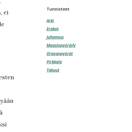
,
Tunnisteet
, ei
Arki
le
Erakot
Juhannus
Maastopyöräily
Oravanpyörät
Pirkkala
Takuut
esten
kyään
ä
ksi