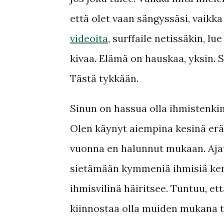
että olet vaan sängyssäsi, vaikk
videoita
, surffaile netissäkin, l
kivaa. Elämä on hauskaa, yksin. 
Tästä tykkään.
Sinun on hassua olla ihmistenkin 
Olen käynyt aiempina kesinä erä
vuonna en halunnut mukaan. Ajat
sietämään kymmeniä ihmisiä kerr
ihmisvilinä häiritsee. Tuntuu, e
kiinnostaa olla muiden mukana tai