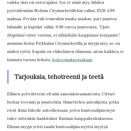
vaikka yksi on ostorajaksi. Jos et siinä myy, lähden
pyöräilemään Nokian Citymarketillekin vallan, EUR 4,99
maksaa. Perään tuli toinenkin nuuka asiakas, pari juustoa
hihnalle ja kapulat väliin, 9,98 euroa juustoista.
"Opin
blogistasi viime vuonna, ei tähänkään kauppiaani kompastu"
,
mummu iloitsi Pirkkalan Citymarketilla ja myyjä myy, se on
niiden työtä. Kapula on eläkeläisen tilaisuus, aivan kaikkea ei
kannata tuossa leikata,
kokoomuksessakaan
.
Tarjouksia, tehotreenii ja teetä
Eilinen pyörätreeni oli niin sanoinkuvaamatonta, Cittari
hoitaa treenisi ja juustotkin. Ihmettelen autoilijoita, jotka
eivät ikinä hikoile autoillessaan, joten kuntosalijäsenyys
tulee sittenkin hankituksi. Ratinan kauppakeskuksessa
Elixian myyjä yritti saada kuntosalijäsenyyttä myytyä.