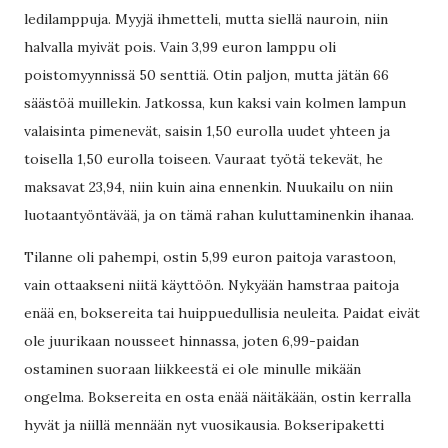
ledilamppuja. Myyjä ihmetteli, mutta siellä nauroin, niin
halvalla myivät pois. Vain 3,99 euron lamppu oli
poistomyynnissä 50 senttiä. Otin paljon, mutta jätän 66
säästöä muillekin. Jatkossa, kun kaksi vain kolmen lampun
valaisinta pimenevät, saisin 1,50 eurolla uudet yhteen ja
toisella 1,50 eurolla toiseen. Vauraat työtä tekevät, he
maksavat 23,94, niin kuin aina ennenkin. Nuukailu on niin
luotaantyöntävää, ja on tämä rahan kuluttaminenkin ihanaa.
Tilanne oli pahempi, ostin 5,99 euron paitoja varastoon,
vain ottaakseni niitä käyttöön. Nykyään hamstraa paitoja
enää en, boksereita tai huippuedullisia neuleita. Paidat eivät
ole juurikaan nousseet hinnassa, joten 6,99-paidan
ostaminen suoraan liikkeestä ei ole minulle mikään
ongelma. Boksereita en osta enää näitäkään, ostin kerralla
hyvät ja niillä mennään nyt vuosikausia. Bokseripaketti