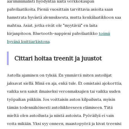
ääriminimalisti hyödyntää näitä verkkokaupan
pahvilaatikoita. Pieniä vuosittain tarvittavia asioita saan
hamstrata hyvästä alennuksesta, mutta kenkälaatikkoon saa
mahtua. Asiat, jotka eivät ole "myytäviä" en laita
kirjanpitoon. Bluetooth-nappieni pahvilaatikko
toimii
hyvänä kuittiarkistona
.
Cittari hoitaa treenit ja juustot
Autolla ajaminen on tylsää. En ymmärrä miten autoilijat
jaksavat siellä. Minä en aja, enkä tule. Et omistaisi ajokorttia,
vaikka sen saisit ilmaiseksi veronmaksajien tai vaikka uuden
työpaikan piikkiin. Jos voittaisin auton kilpailusta, myisin
tämän todennäköisesti autoliikkeeseen elämiseen. Tätä
mieltä olen autoilusta ja niistä autoista. Pyöräilyä ei vain
voita mikään. Yksi syy onneen, maastopyörä ja kivat treenisi