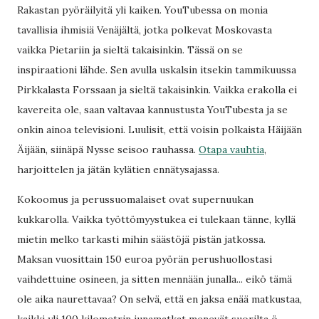
Rakastan pyöräilyitä yli kaiken. YouTubessa on monia
tavallisia ihmisiä Venäjältä, jotka polkevat Moskovasta
vaikka Pietariin ja sieltä takaisinkin. Tässä on se
inspiraationi lähde. Sen avulla uskalsin itsekin tammikuussa
Pirkkalasta Forssaan ja sieltä takaisinkin. Vaikka erakolla ei
kavereita ole, saan valtavaa kannustusta YouTubesta ja se
onkin ainoa televisioni. Luulisit, että voisin polkaista Häijään
Äijään, siinäpä Nysse seisoo rauhassa.
Otapa vauhtia
,
harjoittelen ja jätän kylätien ennätysajassa.
Kokoomus ja perussuomalaiset ovat supernuukan
kukkarolla. Vaikka työttömyystukea ei tulekaan tänne, kyllä
mietin melko tarkasti mihin säästöjä pistän jatkossa.
Maksan vuosittain 150 euroa pyörän perushuollostasi
vaihdettuine osineen, ja sitten mennään junalla... eikö tämä
ole aika naurettavaa? On selvä, että en jaksa enää matkustaa,