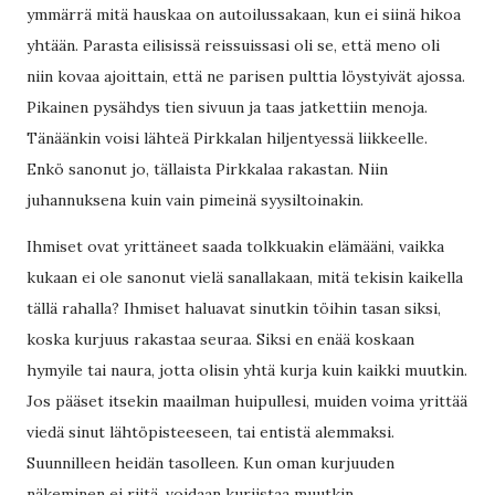
ymmärrä mitä hauskaa on autoilussakaan, kun ei siinä hikoa
yhtään. Parasta eilisissä reissuissasi oli se, että meno oli
niin kovaa ajoittain, että ne parisen pulttia löystyivät ajossa.
Pikainen pysähdys tien sivuun ja taas jatkettiin menoja.
Tänäänkin voisi lähteä Pirkkalan hiljentyessä liikkeelle.
Enkö sanonut jo, tällaista Pirkkalaa rakastan. Niin
juhannuksena kuin vain pimeinä syysiltoinakin.
Ihmiset ovat yrittäneet saada tolkkuakin elämääni, vaikka
kukaan ei ole sanonut vielä sanallakaan, mitä tekisin kaikella
tällä rahalla? Ihmiset haluavat sinutkin töihin tasan siksi,
koska kurjuus rakastaa seuraa. Siksi en enää koskaan
hymyile tai naura, jotta olisin yhtä kurja kuin kaikki muutkin.
Jos pääset itsekin maailman huipullesi, muiden voima yrittää
viedä sinut lähtöpisteeseen, tai entistä alemmaksi.
Suunnilleen heidän tasolleen. Kun oman kurjuuden
näkeminen ei riitä, voidaan kurjistaa muutkin.