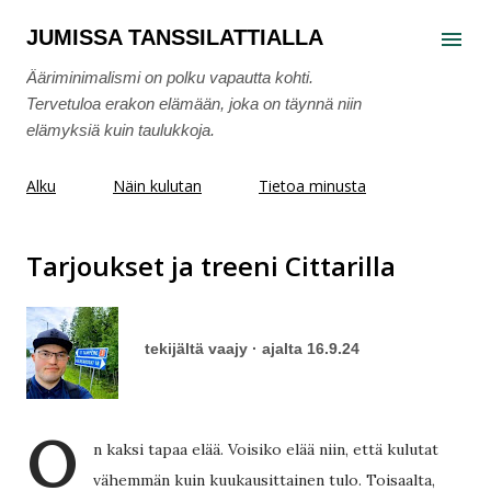
Siirry pääsisältöön
JUMISSA TANSSILATTIALLA
Ääriminimalismi on polku vapautta kohti.
Tervetuloa erakon elämään, joka on täynnä niin
elämyksiä kuin taulukkoja.
Alku
Näin kulutan
Tietoa minusta
Tarjoukset ja treeni Cittarilla
tekijältä
vaajy
ajalta
16.9.24
O
n kaksi tapaa elää. Voisiko elää niin, että kulutat
vähemmän kuin kuukausittainen tulo. Toisaalta,