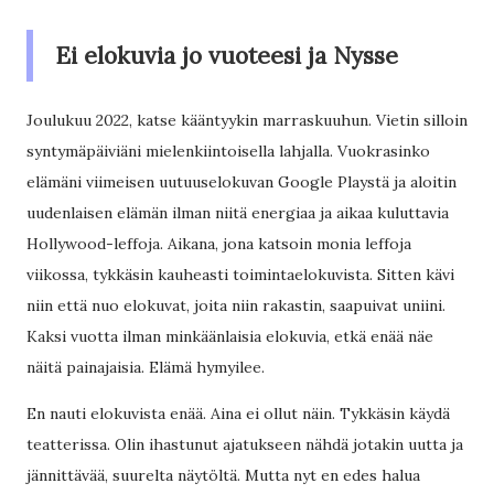
Ei elokuvia jo vuoteesi ja Nysse
Joulukuu 2022, katse kääntyykin marraskuuhun. Vietin silloin
syntymäpäiviäni mielenkiintoisella lahjalla. Vuokrasinko
elämäni viimeisen uutuuselokuvan Google Playstä ja aloitin
uudenlaisen elämän ilman niitä energiaa ja aikaa kuluttavia
Hollywood-leffoja. Aikana, jona katsoin monia leffoja
viikossa, tykkäsin kauheasti toimintaelokuvista. Sitten kävi
niin että nuo elokuvat, joita niin rakastin, saapuivat uniini.
Kaksi vuotta ilman minkäänlaisia elokuvia, etkä enää näe
näitä painajaisia. Elämä hymyilee.
En nauti elokuvista enää. Aina ei ollut näin. Tykkäsin käydä
teatterissa. Olin ihastunut ajatukseen nähdä jotakin uutta ja
jännittävää, suurelta näytöltä. Mutta nyt en edes halua