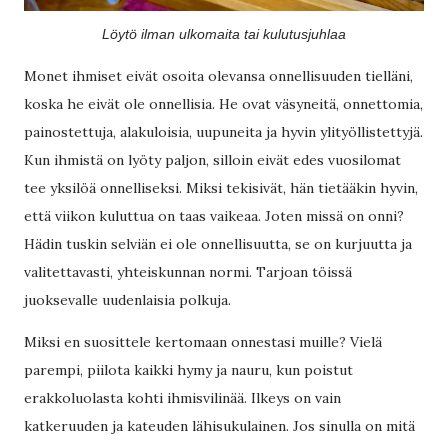
Löytö ilman ulkomaita tai kulutusjuhlaa
Monet ihmiset eivät osoita olevansa onnellisuuden tielläni,
koska he eivät ole onnellisia. He ovat väsyneitä, onnettomia,
painostettuja, alakuloisia, uupuneita ja hyvin ylityöllistettyjä.
Kun ihmistä on lyöty paljon, silloin eivät edes vuosilomat
tee yksilöä onnelliseksi. Miksi tekisivät, hän tietääkin hyvin,
että viikon kuluttua on taas vaikeaa. Joten missä on onni?
Hädin tuskin selviän ei ole onnellisuutta, se on kurjuutta ja
valitettavasti, yhteiskunnan normi. Tarjoan töissä
juoksevalle uudenlaisia polkuja.
Miksi en suosittele kertomaan onnestasi muille? Vielä
parempi, piilota kaikki hymy ja nauru, kun poistut
erakkoluolasta kohti ihmisvilinää. Ilkeys on vain
katkeruuden ja kateuden lähisukulainen. Jos sinulla on mitä