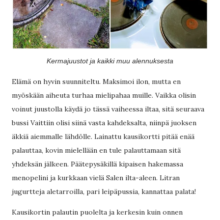
Kermajuustot ja kaikki muu alennuksesta
Elämä on hyvin suunniteltu. Maksimoi ilon, mutta en
myöskään aiheuta turhaa mielipahaa muille. Vaikka olisin
voinut juustolla käydä jo tässä vaiheessa iltaa, sitä seuraava
bussi Vaittiin olisi siinä vasta kahdeksalta, niinpä juoksen
äkkiä aiemmalle lähdölle. Lainattu kausikortti pitää enää
palauttaa, kovin mielellään en tule palauttamaan sitä
yhdeksän jälkeen. Päätepysäkillä kipaisen hakemassa
menopelini ja kurkkaan vielä Salen ilta-aleen. Litran
jugurtteja aletarroilla, pari leipäpussia, kannattaa palata!
Kausikortin palautin puolelta ja kerkesin kuin onnen