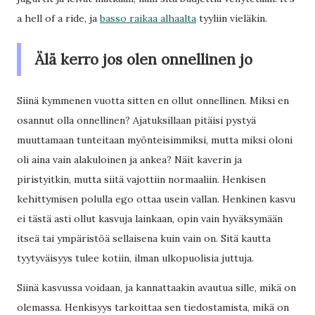
a hell of a ride, ja
basso raikaa alhaalta
tyyliin vieläkin.
Älä kerro jos olen onnellinen jo
Siinä kymmenen vuotta sitten en ollut onnellinen. Miksi en
osannut olla onnellinen? Ajatuksillaan pitäisi pystyä
muuttamaan tunteitaan myönteisimmiksi, mutta miksi oloni
oli aina vain alakuloinen ja ankea? Näit kaverin ja
piristyitkin, mutta siitä vajottiin normaaliin. Henkisen
kehittymisen polulla ego ottaa usein vallan. Henkinen kasvu
ei tästä asti ollut kasvuja lainkaan, opin vain hyväksymään
itseä tai ympäristöä sellaisena kuin vain on. Sitä kautta
tyytyväisyys tulee kotiin, ilman ulkopuolisia juttuja.
Siinä kasvussa voidaan, ja kannattaakin avautua sille, mikä on
olemassa. Henkisyys tarkoittaa sen tiedostamista, mikä on