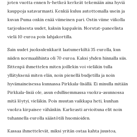
joten vuotta ennen h-hetkeä kerkeät tekemään aina hyviä
kauppoja satavarmasti. Kenkiä kuluu autottomalla usein ja
kuvan Puma onkin enää viimeinen pari. Ostin viime viikolla
tarjouksesta uudet, kaksin kappalein. Norstat-paneelista
vielä 10 euroa pois lahjakortilla.
Sain uudet juoksulenkkarit laatumerkiltä 35 eurolla, kun
niiden normaalihinta oli 70 euroa. Kaksi yhden hinnalla siis.
Sittenpä ihmettelen miten joillekin voi vieläkin tulla
yllätyksenä miten elän, noin pienellä budjetilla ja noin
hyvämaineisessa kunnassa Pirkkala-lisällä. Ei minulla mitään
Pirkkala-lisiä ole, asun edullisemmassa vuokra-asunnossa
mitä löytyi, vieläkin. Pois muutan vaikkapa heti, kunhan
vuokra kirpaisee vähänkin. Karkeasti arvioituna elit noin
tuhannella eurolla säästötili huomioiden.
Kassaa ihmettelevät, miksi yritän ostaa kahta juustoa,