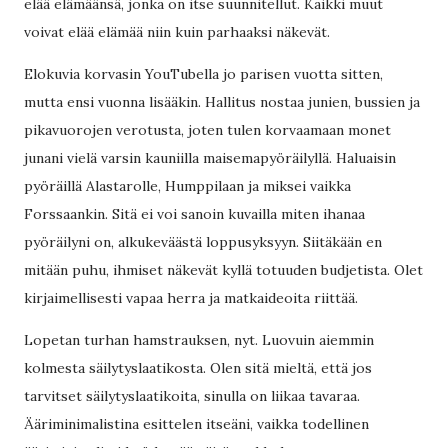
elää elämäänsä, jonka on itse suunnitellut. Kaikki muut
voivat elää elämää niin kuin parhaaksi näkevät.
Elokuvia korvasin YouTubella jo parisen vuotta sitten,
mutta ensi vuonna lisääkin. Hallitus nostaa junien, bussien ja
pikavuorojen verotusta, joten tulen korvaamaan monet
junani vielä varsin kauniilla maisemapyöräilyllä. Haluaisin
pyöräillä Alastarolle, Humppilaan ja miksei vaikka
Forssaankin. Sitä ei voi sanoin kuvailla miten ihanaa
pyöräilyni on, alkukeväästä loppusyksyyn. Siitäkään en
mitään puhu, ihmiset näkevät kyllä totuuden budjetista. Olet
kirjaimellisesti vapaa herra ja matkaideoita riittää.
Lopetan turhan hamstrauksen, nyt. Luovuin aiemmin
kolmesta säilytyslaatikosta. Olen sitä mieltä, että jos
tarvitset säilytyslaatikoita, sinulla on liikaa tavaraa.
Ääriminimalistina esittelen itseäni, vaikka todellinen