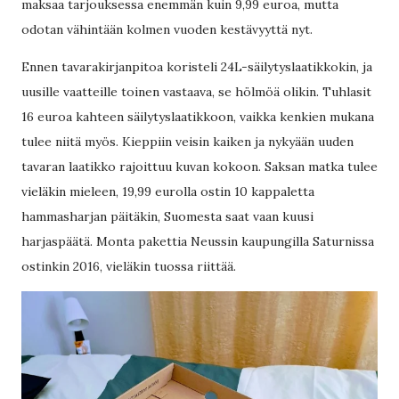
maksaa tarjouksessa enemmän kuin 9,99 euroa, mutta
odotan vähintään kolmen vuoden kestävyyttä nyt.
Ennen tavarakirjanpitoa koristeli 24L-säilytyslaatikkokin, ja
uusille vaatteille toinen vastaava, se hölmöä olikin. Tuhlasit
16 euroa kahteen säilytyslaatikkoon, vaikka kenkien mukana
tulee niitä myös. Kieppiin veisin kaiken ja nykyään uuden
tavaran laatikko rajoittuu kuvan kokoon. Saksan matka tulee
vieläkin mieleen, 19,99 eurolla ostin 10 kappaletta
hammasharjan päitäkin, Suomesta saat vaan kuusi
harjaspäätä. Monta pakettia Neussin kaupungilla Saturnissa
ostinkin 2016, vieläkin tuossa riittää.