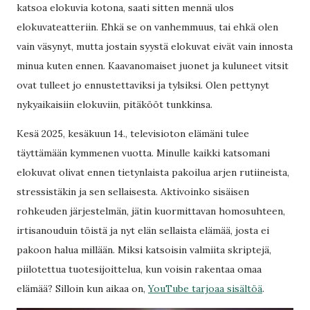
katsoa elokuvia kotona, saati sitten mennä ulos
elokuvateatteriin. Ehkä se on vanhemmuus, tai ehkä olen
vain väsynyt, mutta jostain syystä elokuvat eivät vain innosta
minua kuten ennen. Kaavanomaiset juonet ja kuluneet vitsit
ovat tulleet jo ennustettaviksi ja tylsiksi. Olen pettynyt
nykyaikaisiin elokuviin, pitäkööt tunkkinsa.
Kesä 2025, kesäkuun 14., televisioton elämäni tulee
täyttämään kymmenen vuotta. Minulle kaikki katsomani
elokuvat olivat ennen tietynlaista pakoilua arjen rutiineista,
stressistäkin ja sen sellaisesta. Aktivoinko sisäisen
rohkeuden järjestelmän, jätin kuormittavan homosuhteen,
irtisanouduin töistä ja nyt elän sellaista elämää, josta ei
pakoon halua millään. Miksi katsoisin valmiita skriptejä,
piilotettua tuotesijoittelua, kun voisin rakentaa omaa
elämää? Silloin kun aikaa on,
YouTube tarjoaa sisältöä
.