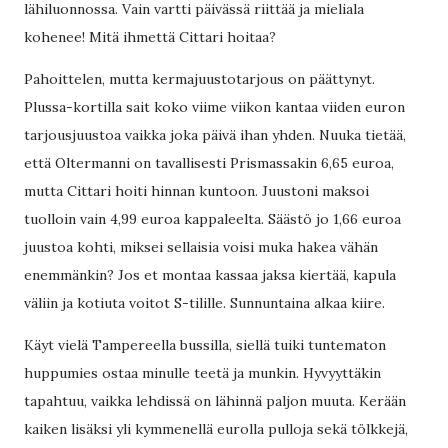
lähiluonnossa. Vain vartti päivässä riittää ja mieliala
kohenee! Mitä ihmettä Cittari hoitaa?
Pahoittelen, mutta kermajuustotarjous on päättynyt.
Plussa-kortilla sait koko viime viikon kantaa viiden euron
tarjousjuustoa vaikka joka päivä ihan yhden. Nuuka tietää,
että Oltermanni on tavallisesti Prismassakin 6,65 euroa,
mutta Cittari hoiti hinnan kuntoon. Juustoni maksoi
tuolloin vain 4,99 euroa kappaleelta. Säästö jo 1,66 euroa
juustoa kohti, miksei sellaisia voisi muka hakea vähän
enemmänkin? Jos et montaa kassaa jaksa kiertää, kapula
väliin ja kotiuta voitot S-tilille. Sunnuntaina alkaa kiire.
Käyt vielä Tampereella bussilla, siellä tuiki tuntematon
huppumies ostaa minulle teetä ja munkin. Hyvyyttäkin
tapahtuu, vaikka lehdissä on lähinnä paljon muuta. Kerään
kaiken lisäksi yli kymmenellä eurolla pulloja sekä tölkkejä,