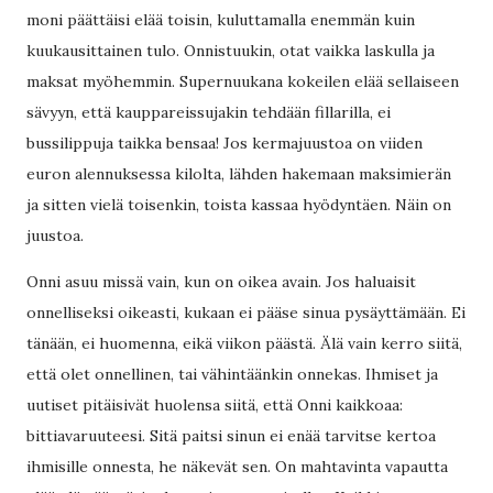
moni päättäisi elää toisin, kuluttamalla enemmän kuin
kuukausittainen tulo. Onnistuukin, otat vaikka laskulla ja
maksat myöhemmin. Supernuukana kokeilen elää sellaiseen
sävyyn, että kauppareissujakin tehdään fillarilla, ei
bussilippuja taikka bensaa! Jos kermajuustoa on viiden
euron alennuksessa kilolta, lähden hakemaan maksimierän
ja sitten vielä toisenkin, toista kassaa hyödyntäen. Näin on
juustoa.
Onni asuu missä vain, kun on oikea avain. Jos haluaisit
onnelliseksi oikeasti, kukaan ei pääse sinua pysäyttämään. Ei
tänään, ei huomenna, eikä viikon päästä. Älä vain kerro siitä,
että olet onnellinen, tai vähintäänkin onnekas. Ihmiset ja
uutiset pitäisivät huolensa siitä, että Onni kaikkoaa:
bittiavaruuteesi. Sitä paitsi sinun ei enää tarvitse kertoa
ihmisille onnesta, he näkevät sen. On mahtavinta vapautta