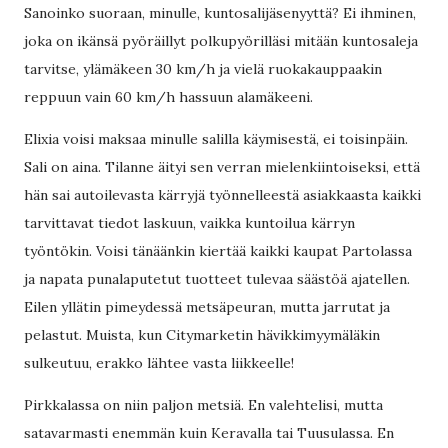
Sanoinko suoraan, minulle, kuntosalijäsenyyttä? Ei ihminen,
joka on ikänsä pyöräillyt polkupyörilläsi mitään kuntosaleja
tarvitse, ylämäkeen 30 km/h ja vielä ruokakauppaakin
reppuun vain 60 km/h hassuun alamäkeeni.
Elixia voisi maksaa minulle salilla käymisestä, ei toisinpäin.
Sali on aina. Tilanne äityi sen verran mielenkiintoiseksi, että
hän sai autoilevasta kärryjä työnnelleestä asiakkaasta kaikki
tarvittavat tiedot laskuun, vaikka kuntoilua kärryn
työntökin. Voisi tänäänkin kiertää kaikki kaupat Partolassa
ja napata punalaputetut tuotteet tulevaa säästöä ajatellen.
Eilen yllätin pimeydessä metsäpeuran, mutta jarrutat ja
pelastut. Muista, kun Citymarketin hävikkimyymäläkin
sulkeutuu, erakko lähtee vasta liikkeelle!
Pirkkalassa on niin paljon metsiä. En valehtelisi, mutta
satavarmasti enemmän kuin Keravalla tai Tuusulassa. En