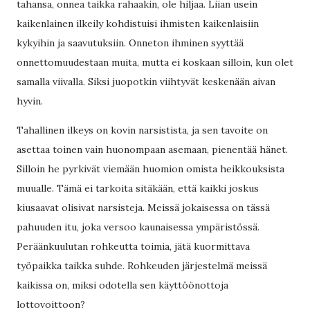
tahansa, onnea taikka rahaakin, ole hiljaa. Liian usein
kaikenlainen ilkeily kohdistuisi ihmisten kaikenlaisiin
kykyihin ja saavutuksiin. Onneton ihminen syyttää
onnettomuudestaan muita, mutta ei koskaan silloin, kun olet
samalla viivalla. Siksi juopotkin viihtyvät keskenään aivan
hyvin.
Tahallinen ilkeys on kovin narsistista, ja sen tavoite on
asettaa toinen vain huonompaan asemaan, pienentää hänet.
Silloin he pyrkivät viemään huomion omista heikkouksista
muualle. Tämä ei tarkoita sitäkään, että kaikki joskus
kiusaavat olisivat narsisteja. Meissä jokaisessa on tässä
pahuuden itu, joka versoo kaunaisessa ympäristössä.
Peräänkuulutan rohkeutta toimia, jätä kuormittava
työpaikka taikka suhde. Rohkeuden järjestelmä meissä
kaikissa on, miksi odotella sen käyttöönottoja
lottovoittoon?