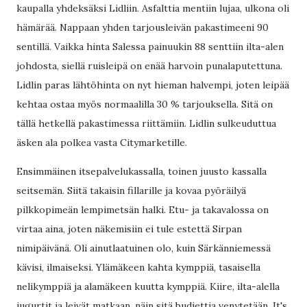
kaupalla yhdeksäksi Lidliin. Asfalttia mentiin lujaa, ulkona oli
hämärää. Nappaan yhden tarjousleivän pakastimeeni 90
sentillä. Vaikka hinta Salessa painuukin 88 senttiin ilta-alen
johdosta, siellä ruisleipä on enää harvoin punalaputettuna.
Lidlin paras lähtöhinta on nyt hieman halvempi, joten leipää
kehtaa ostaa myös normaalilla 30 % tarjouksella. Sitä on
tällä hetkellä pakastimessa riittämiin. Lidlin sulkeuduttua
äsken ala polkea vasta Citymarketille.
Ensimmäinen itsepalvelukassalla, toinen juusto kassalla
seitsemän. Siitä takaisin fillarille ja kovaa pyöräilyä
pilkkopimeän lempimetsän halki. Etu- ja takavalossa on
virtaa aina, joten näkemisiin ei tule estettä Sirpan
nimipäivänä. Oli ainutlaatuinen olo, kuin Särkänniemessä
kävisi, ilmaiseksi. Ylämäkeen kahta kymppiä, tasaisella
nelikymppiä ja alamäkeen kuutta kymppiä. Kiire, ilta-alella
jugurtit ja leivät matkaan, näin sitä budjettia venytetään. It's