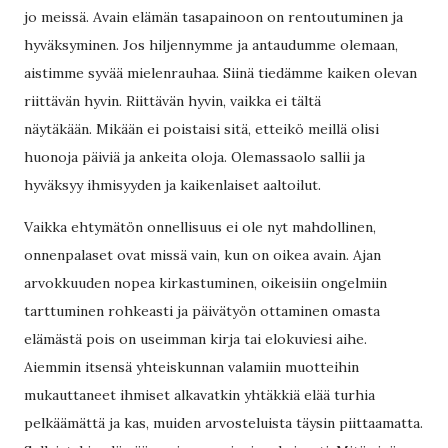
jo meissä. Avain elämän tasapainoon on rentoutuminen ja
hyväksyminen. Jos hiljennymme ja antaudumme olemaan,
aistimme syvää mielenrauhaa. Siinä tiedämme kaiken olevan
riittävän hyvin. Riittävän hyvin, vaikka ei tältä
näytäkään. Mikään ei poistaisi sitä, etteikö meillä olisi
huonoja päiviä ja ankeita oloja. Olemassaolo sallii ja
hyväksyy ihmisyyden ja kaikenlaiset aaltoilut.
Vaikka ehtymätön onnellisuus ei ole nyt mahdollinen,
onnenpalaset ovat missä vain, kun on oikea avain. Ajan
arvokkuuden nopea kirkastuminen, oikeisiin ongelmiin
tarttuminen rohkeasti ja päivätyön ottaminen omasta
elämästä pois on useimman kirja tai elokuviesi aihe.
Aiemmin itsensä yhteiskunnan valamiin muotteihin
mukauttaneet ihmiset alkavatkin yhtäkkiä elää turhia
pelkäämättä ja kas, muiden arvosteluista täysin piittaamatta.