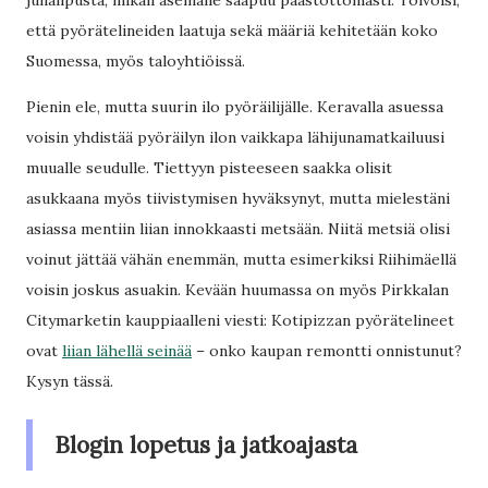
junalipusta, mikäli asemalle saapuu päästöttömästi. Toivoisi,
että pyörätelineiden laatuja sekä määriä kehitetään koko
Suomessa, myös taloyhtiöissä.
Pienin ele, mutta suurin ilo pyöräilijälle. Keravalla asuessa
voisin yhdistää pyöräilyn ilon vaikkapa lähijunamatkailuusi
muualle seudulle. Tiettyyn pisteeseen saakka olisit
asukkaana myös tiivistymisen hyväksynyt, mutta mielestäni
asiassa mentiin liian innokkaasti metsään. Niitä metsiä olisi
voinut jättää vähän enemmän, mutta esimerkiksi Riihimäellä
voisin joskus asuakin. Kevään huumassa on myös Pirkkalan
Citymarketin kauppiaalleni viesti: Kotipizzan pyörätelineet
ovat
liian lähellä seinää
– onko kaupan remontti onnistunut?
Kysyn tässä.
Blogin lopetus ja jatkoajasta