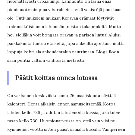
huomattavasti urbaanimpi. Lähiluonto on läsnä enää
pienimuotoisimpina viheralueina, eikä vesistöjä juurikaan
ole. Tutkimuksieni mukaan Keravan erämaat löytyivät
todennäköisimmin lähimmän puiston takapenkiltä. Mutta
hei, sielläkin voit bongata oravan ja parisen lintua! Aluksi
paikkakunta tuntuu etäiseltä, jopa ankealta ajoittain, mutta
loppuja kohti ala ankeudestakin nauttimaan. Blogi-iloon
saan puhtia valtion vanhoista metsistä.
Päätit koittaa onnea lotossa
On varhainen keskiviikkoaamu, 26. maaliskuuta näyttää
kalenteri. Herää aikaisin, ennen aamuseitsemää. Kotoa
lähden kello 7.26 ja odotan lähitienoilla bussia, joka tulee
tasan kello 7.30. Huomionarvoista on, että vain viisi tai
kymmenen vuotta sitten pääsit samalla bussilla Tampereen