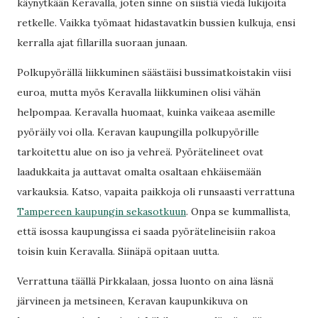
käynytkään Keravalla, joten sinne on siistiä viedä lukijoita
retkelle. Vaikka työmaat hidastavatkin bussien kulkuja, ensi
kerralla ajat fillarilla suoraan junaan.
Polkupyörällä liikkuminen säästäisi bussimatkoistakin viisi
euroa, mutta myös Keravalla liikkuminen olisi vähän
helpompaa. Keravalla huomaat, kuinka vaikeaa asemille
pyöräily voi olla. Keravan kaupungilla polkupyörille
tarkoitettu alue on iso ja vehreä. Pyörätelineet ovat
laadukkaita ja auttavat omalta osaltaan ehkäisemään
varkauksia. Katso, vapaita paikkoja oli runsaasti verrattuna
Tampereen kaupungin sekasotkuun
. Onpa se kummallista,
että isossa kaupungissa ei saada pyörätelineisiin rakoa
toisin kuin Keravalla. Siinäpä opitaan uutta.
Verrattuna täällä Pirkkalaan, jossa luonto on aina läsnä
järvineen ja metsineen, Keravan kaupunkikuva on