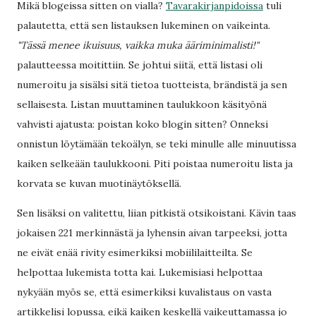
Mikä blogeissa sitten on vialla?
Tavarakirjanpidoissa
tuli
palautetta, että sen listauksen lukeminen on vaikeinta.
"Tässä menee ikuisuus, vaikka muka ääriminimalisti!"
palautteessa moitittiin. Se johtui siitä, että listasi oli
numeroitu ja sisälsi sitä tietoa tuotteista, brändistä ja sen
sellaisesta. Listan muuttaminen taulukkoon käsityönä
vahvisti ajatusta: poistan koko blogin sitten? Onneksi
onnistun löytämään tekoälyn, se teki minulle alle minuutissa
kaiken selkeään taulukkooni. Piti poistaa numeroitu lista ja
korvata se kuvan muotinäytöksellä.
Sen lisäksi on valitettu, liian pitkistä otsikoistani. Kävin taas
jokaisen 221 merkinnästä ja lyhensin aivan tarpeeksi, jotta
ne eivät enää rivity esimerkiksi mobiililaitteilta. Se
helpottaa lukemista totta kai. Lukemisiasi helpottaa
nykyään myös se, että esimerkiksi kuvalistaus on vasta
artikkelisi lopussa, eikä kaiken keskellä vaikeuttamassa jo