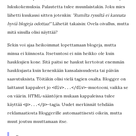
lukukokemuksia. Palautetta tulee muunlaistakin. Joku mies
lähetti kuukausi sitten jotenkin:
"Rumilta ryssiltä ei kannata
hyviä blogeja odottaa!"
Lähetät takaisin: Ovela oivallus, mutta
mitä sinulla olisi näyttää?
Sekin voi ajaa heikoimmat lopettamaan blogeja, mutta
minua ei kiinnosta. Itsetuntosi ei niin heikko ole kuin
haukkujien kone. Sitä paitsi ne haukut kertoivat enemmän
haukkujasta kuin kenenkään kansalaisuudesta tai päivän
saavutuksista. Töitäkin olisi vielä tagien osalta. Blogger on
laittanut kappaleet jo
-muotooni, vaikka se
<div>...</div>
on väärin. HTML-sääntöjen mukaan kappaleissa tulee
käyttää
-tagia. Uudet merkinnät tehdään
<p>...</p>
reklamaatiosta Bloggerille automaattisesti oikein, mutta
muut joutuu muuttamaan itse.