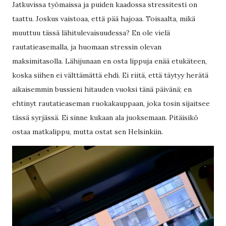
Jatkuvissa työmaissa ja puiden kaadossa stressitesti on
taattu. Joskus vaistoaa, että pää hajoaa. Toisaalta, mikä
muuttuu tässä lähitulevaisuudessa? En ole vielä
rautatieasemalla, ja huomaan stressin olevan
maksimitasolla. Lähijunaan en osta lippuja enää etukäteen,
koska siihen ei välttämättä ehdi. Ei riitä, että täytyy herätä
aikaisemmin bussieni hitauden vuoksi tänä päivänä; en
ehtinyt rautatieaseman ruokakauppaan, joka tosin sijaitsee
tässä syrjässä. Ei sinne kukaan ala juoksemaan. Pitäisikö
ostaa matkalippu, mutta ostat sen Helsinkiin.