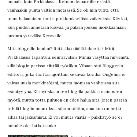
muualla kuin Pirkkalassa. Kehuin demareille erästä
vanhaakin puuta valtion metsässä. Se oli niin tuhti, että
puun halaaminen tuotti poikkeuksellisia vaikeuksia. Käy kai,
kun puiden annetaan kasvaa, ja palaan joskus moikkaamaan
uusinta ystävääsi Keravalle.
Mitä blogeille kuuluu? Riittääkö täällä lukijoita? Mitä
Pirkkalassa tapahtuu, seuraavaksi? Minua väsyttää hirveästi,
sillä blogin parissa riittää työtäkin. Vihaan sitä Bloggerin
editoria, joka tuottaa ajoittain sekavaa koodia. Ongelma ei
vaivaa uusia merkintöjäni, mutta monissa vanhoissa sitä
esiintyy yhä. Et myöskään tee blogilla palkkaa mainosten
myötä, mutta totta puhuen en edes halua sitä, joten päätän
tehdä blogiin muutoksia silloin tällöin, aina kun on hetki
aikaa tai jaksamista. Ei voi muuta vaatia – palkkatyö se ei
minulle ole. Jatketaanko.