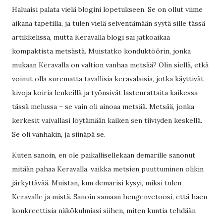
Haluaisi palata vielä blogini lopetukseen. Se on ollut viime
aikana tapetilla, ja tulen vielä selventämään syytä sille tässä
artikkelissa, mutta Keravalla blogi sai jatkoaikaa
kompaktista metsästä. Muistatko konduktöörin, jonka
mukaan Keravalla on valtion vanhaa metsää? Olin siellä, etkä
voinut olla surematta tavallisia keravalaisia, jotka käyttivät
kivoja koiria lenkeillä ja työnsivät lastenrattaita kaikessa
tässä melussa – se vain oli ainoaa metsää. Metsää, jonka
kerkesit vaivallasi löytämään kaiken sen tiiviyden keskellä.
Se oli vanhakin, ja siinäpä se.
Kuten sanoin, en ole paikallisellekaan demarille sanonut
mitään pahaa Keravalla, vaikka metsien puuttuminen olikin
järkyttävää. Muistan, kun demarisi kysyi, miksi tulen
Keravalle ja mistä. Sanoin samaan hengenvetoosi, että haen
konkreettisia näkökulmiasi siihen, miten kuntia tehdään