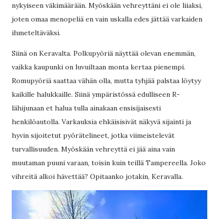
nykyiseen väkimäärään. Myöskään vehreyttäni ei ole liiaksi,
joten omaa menopeliä en vain uskalla edes jättää varkaiden
ihmeteltäväksi.
Siinä on Keravalta. Polkupyöriä näyttää olevan enemmän,
vaikka kaupunki on luvuiltaan monta kertaa pienempi.
Romupyöriä saattaa vähän olla, mutta tyhjää palstaa löytyy
kaikille halukkaille. Siinä ympäristössä edulliseen R-
lähijunaan et halua tulla ainakaan ensisijaisesti
henkilöautolla. Varkauksia ehkäisisivät näkyvä sijainti ja
hyvin sijoitetut pyörätelineet, jotka viimeistelevät
turvallisuuden. Myöskään vehreyttä ei jää aina vain
muutaman puuni varaan, toisin kuin teillä Tampereella. Joko
vihreitä alkoi hävettää? Opitaanko jotakin, Keravalla.