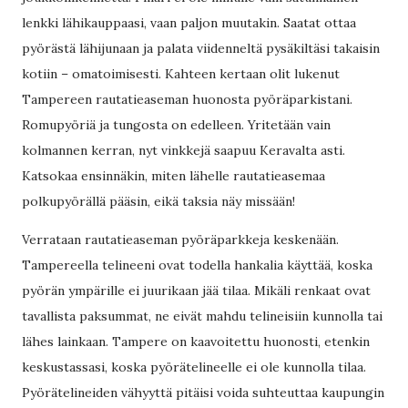
lenkki lähikauppaasi, vaan paljon muutakin. Saatat ottaa
pyörästä lähijunaan ja palata viidenneltä pysäkiltäsi takaisin
kotiin – omatoimisesti. Kahteen kertaan olit lukenut
Tampereen rautatieaseman huonosta pyöräparkistani.
Romupyöriä ja tungosta on edelleen. Yritetään vain
kolmannen kerran, nyt vinkkejä saapuu Keravalta asti.
Katsokaa ensinnäkin, miten lähelle rautatieasemaa
polkupyörällä pääsin, eikä taksia näy missään!
Verrataan rautatieaseman pyöräparkkeja keskenään.
Tampereella telineeni ovat todella hankalia käyttää, koska
pyörän ympärille ei juurikaan jää tilaa. Mikäli renkaat ovat
tavallista paksummat, ne eivät mahdu telineisiin kunnolla tai
lähes lainkaan. Tampere on kaavoitettu huonosti, etenkin
keskustassasi, koska pyörätelineelle ei ole kunnolla tilaa.
Pyörätelineiden vähyyttä pitäisi voida suhteuttaa kaupungin