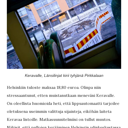
Keravalle, Länsilinjat kirii tyhjänä Pirkkalaan
Helsinkiin tuloste maksaa 18,80 euroa. Olinpa niin
stressaantunut, etten muistanutkaan meneväni Keravalle.
On oleellista huomioida heti, että lippuautomaatti tarjoilee
oletuksena useimmin valittuja sijainteja, eiköhän laiteta
Keravaa listoille. Matkasuunnitelmiisi on tullut muutos.
Näkisit, että pullojen kerääminen Helsingin ydinkeskustassa