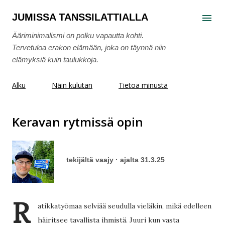
Siirry pääsisältöön
JUMISSA TANSSILATTIALLA
Ääriminimalismi on polku vapautta kohti.
Tervetuloa erakon elämään, joka on täynnä niin
elämyksiä kuin taulukkoja.
Alku
Näin kulutan
Tietoa minusta
Keravan rytmissä opin
tekijältä
vaajy
ajalta
31.3.25
R
atikkatyömaa selviää seudulla vieläkin, mikä edelleen
häiritsee tavallista ihmistä. Juuri kun vasta