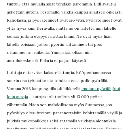
tuntuu, että muualla asiat tehdään paremmin. Lidl avautui
äskettäin uutena Tesomalle, vaikka kauppa sijaitsee oikeasti
Raholassa, ja pyörätelineet ovat iso vitsi. Pyörätelineet ovat
yhtä hyviä kuin Keravalla, mutta ne on laitettu niin lähelle
seinää, jolloin etupyörä ottaa kiinni. Ne ovat myös liian
lähellä toisiaan, jolloin pyörän laittaminen tai pois
ottaminen on vaikeata. Ymmärtää, ollaan niin
autoilukeskeisiä. Fillaria ei paljon käytetä.
Lohtuja ei tarvitse kalastella tuntia. Kööpenhaminassa
suurin osa työmatkoista tehdään enää polkupyörällä.
Vuonna 2016 kaupungeilla oli liikkeellä
enempi pyöräilijöitä
kuin autoja
– autojasi oli tuolloin yli 13 000 pyöriä
vähemmän. Näen sen mahdollisena myös Suomessa, jos
pyöräilyn olosuhteitani parannettaisiin kehittämällä väyliä ja
julkisia taukopaikkoja sekä antamalla vaikkapa alennuksia