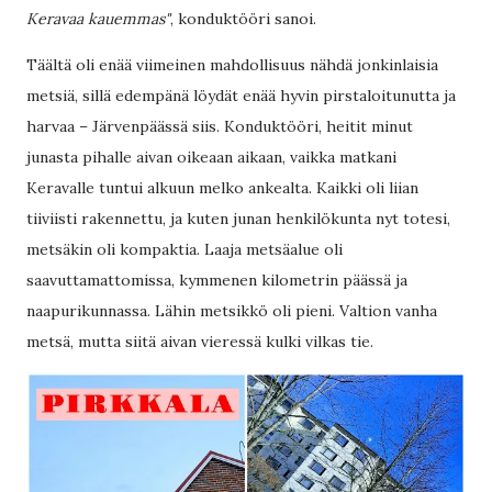
Keravaa kauemmas"
, konduktööri sanoi.
Täältä oli enää viimeinen mahdollisuus nähdä jonkinlaisia
metsiä, sillä edempänä löydät enää hyvin pirstaloitunutta ja
harvaa – Järvenpäässä siis. Konduktööri, heitit minut
junasta pihalle aivan oikeaan aikaan, vaikka matkani
Keravalle tuntui alkuun melko ankealta. Kaikki oli liian
tiiviisti rakennettu, ja kuten junan henkilökunta nyt totesi,
metsäkin oli kompaktia. Laaja metsäalue oli
saavuttamattomissa, kymmenen kilometrin päässä ja
naapurikunnassa. Lähin metsikkö oli pieni. Valtion vanha
metsä, mutta siitä aivan vieressä kulki vilkas tie.