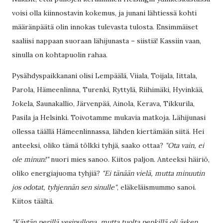
voisi olla kiinnostavin kokemus, ja junani lähtiessä kohti
määränpäätä olin innokas tulevasta tulosta. Ensimmäiset
saaliisi nappaan suoraan lähijunasta – siistiä! Kassiin vaan,
sinulla on kohtapuolin rahaa.
Pysähdyspaikkanani olisi Lempäälä, Viiala, Toijala, Iittala,
Parola, Hämeenlinna, Turenki, Ryttylä, Riihimäki, Hyvinkää,
Jokela, Saunakallio, Järvenpää, Ainola, Kerava, Tikkurila,
Pasila ja Helsinki. Toivotamme mukavia matkoja. Lähijunasi
ollessa täällä Hämeenlinnassa, lähden kiertämään siitä. Hei
anteeksi, oliko tämä tölkki tyhjä, saako ottaa?
"Ota vain, ei
ole minun!"
nuori mies sanoo. Kiitos paljon. Anteeksi häiriö,
oliko energiajuoma tyhjiä?
"Ei tänään vielä, mutta minuutin
jos odotat, tyhjennän sen sinulle"
, eläkeläismummo sanoi.
Kiitos täältä.
"Käytän perillä vesipullona, mutta tuolta penkillä oli äsken