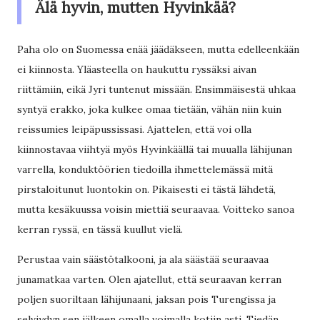
Älä hyvin, mutten Hyvinkää?
Paha olo on Suomessa enää jäädäkseen, mutta edelleenkään
ei kiinnosta. Yläasteella on haukuttu ryssäksi aivan
riittämiin, eikä Jyri tuntenut missään. Ensimmäisestä uhkaa
syntyä erakko, joka kulkee omaa tietään, vähän niin kuin
reissumies leipäpussissasi. Ajattelen, että voi olla
kiinnostavaa viihtyä myös Hyvinkäällä tai muualla lähijunan
varrella, konduktöörien tiedoilla ihmettelemässä mitä
pirstaloitunut luontokin on. Pikaisesti ei tästä lähdetä,
mutta kesäkuussa voisin miettiä seuraavaa. Voitteko sanoa
kerran ryssä, en tässä kuullut vielä.
Perustaa vain säästötalkooni, ja ala säästää seuraavaa
junamatkaa varten. Olen ajatellut, että seuraavan kerran
poljen suoriltaan lähijunaani, jaksan pois Turengissa ja
selviydyn sen jälkeen omalla voimalla kotiin asti. Tiedän