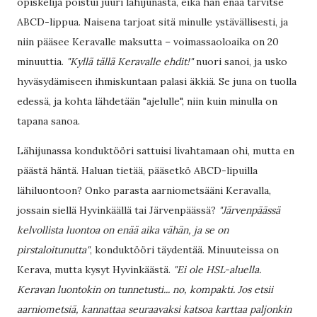
opiskelija poistui juuri lähijunasta, eikä hän enää tarvitse
ABCD-lippua. Naisena tarjoat sitä minulle ystävällisesti, ja
niin pääsee Keravalle maksutta – voimassaoloaika on 20
minuuttia.
"Kyllä tällä Keravalle ehdit!"
nuori sanoi, ja usko
hyväsydämiseen ihmiskuntaan palasi äkkiä. Se juna on tuolla
edessä, ja kohta lähdetään "ajelulle", niin kuin minulla on
tapana sanoa.
Lähijunassa konduktööri sattuisi livahtamaan ohi, mutta en
päästä häntä. Haluan tietää, pääsetkö ABCD-lipuilla
lähiluontoon? Onko parasta aarniometsääni Keravalla,
jossain siellä Hyvinkäällä tai Järvenpäässä?
"Järvenpäässä
kelvollista luontoa on enää aika vähän, ja se on
pirstaloitunutta"
, konduktööri täydentää. Minuuteissa on
Kerava, mutta kysyt Hyvinkäästä.
"Ei ole HSL-aluella.
Keravan luontokin on tunnetusti... no, kompakti. Jos etsii
aarniometsiä, kannattaa seuraavaksi katsoa karttaa paljonkin