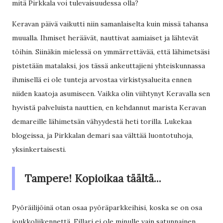
mitä Pirkkala voi tulevaisuudessa olla?
Keravan päivä vaikutti niin samanlaiselta kuin missä tahansa
muualla. Ihmiset heräävät, nauttivat aamiaiset ja lähtevät
töihin. Siinäkin mielessä on ymmärrettävää, että lähimetsäsi
pistetään matalaksi, jos tässä ankeuttajieni yhteiskunnassa
ihmisellä ei ole tunteja arvostaa virkistysalueita ennen
niiden kaatoja asumiseen. Vaikka olin viihtynyt Keravalla sen
hyvistä palveluista nauttien, en kehdannut marista Keravan
demareille lähimetsän vähyydestä heti torilla. Lukekaa
blogeissa, ja Pirkkalan demari saa välttää luontotuhoja,
yksinkertaisesti.
Tampere! Kopioikaa täältä...
Pyöräilijöinä otan osaa pyöräparkkeihisi, koska se on osa
joukkoliikennettä. Fillari ei ole minulle vain satunnainen