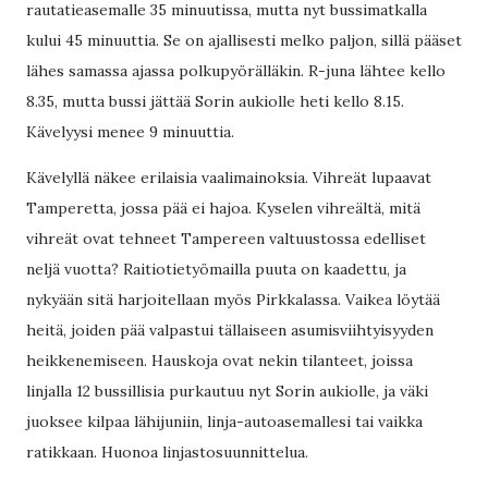
rautatieasemalle 35 minuutissa, mutta nyt bussimatkalla
kului 45 minuuttia. Se on ajallisesti melko paljon, sillä pääset
lähes samassa ajassa polkupyörälläkin. R-juna lähtee kello
8.35, mutta bussi jättää Sorin aukiolle heti kello 8.15.
Kävelyysi menee 9 minuuttia.
Kävelyllä näkee erilaisia vaalimainoksia. Vihreät lupaavat
Tamperetta, jossa pää ei hajoa. Kyselen vihreältä, mitä
vihreät ovat tehneet Tampereen valtuustossa edelliset
neljä vuotta? Raitiotietyömailla puuta on kaadettu, ja
nykyään sitä harjoitellaan myös Pirkkalassa. Vaikea löytää
heitä, joiden pää valpastui tällaiseen asumisviihtyisyyden
heikkenemiseen. Hauskoja ovat nekin tilanteet, joissa
linjalla 12 bussillisia purkautuu nyt Sorin aukiolle, ja väki
juoksee kilpaa lähijuniin, linja-autoasemallesi tai vaikka
ratikkaan. Huonoa linjastosuunnittelua.