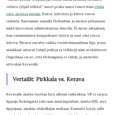
viitisen tyhjää tölkkiä"
, nuori poika sanoi ennen kuin
ehdin
edes aloittaa mitään
. Kiitos, kiitoksia ja kiitos euron
vinkistä. Saavumme samalla Helsinkiin, ja menen jatkamaan
näitä kierroksia ydinkeskustan alueella. Ei mene aikaakaan,
kun ensimmäinen kauppakassi täyttyi ja saat viisi euroa
käteen. Menen surutta vaikka ravintolamaailman läpi, jossa
asiakkaat antavat tyhjiä pulloja ja tölkkejä näin avokätisesti.
Ongelmaa on se, että Helsingissä ei viihdy, ja menetkö
sittenkin Keravalle.
Vertailit: Pirkkala vs. Kerava
Keravalle matka tuottaa heti alkuun vaikeuksia. VR ei tarjoa
lippuja Helsingistä tulevaan määränpäähän, mutta HSL myy
lippujaan, ainakin ohikulkijan mukaan. Kannatti kysyä, sillä