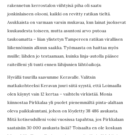
rakennetun kerrostalon viihtyisä piha oli saatu
jonkinlaiseen olooni, kaikki on revitty ratikan tieltä.
Asukkaista on varmaan varsin mukavaa, kun lainat juoksevat
kuukaudesta toiseen, mutta asuntoni arvo putoaa
taukoamatta – liian ylistetyn Tampereen ratikan virallisen
liikennöinnin alkuun saakka. Työmaasta on haittaa myös
muille; lähden jo testaamaan, kuinka linja-autolla pääsee
raiteilleni yli tunti ennen lähijunien lähtöaikoja.
Hyvällä tuurilla saavumme Keravalle. Valitsin
matkakohteeksi Keravan juuri siitä syystä, että Loimaalla
olen käynyt vain 12 kertaa – vaihtelu virkistää. Monia
kiinnostaa Pirkkalaa yli puolet pienemmältä pinta-alaltaan
oleva paikkakuntani, johon on löydetty 38 486 asukasta.
Mitä kotiseudulleni voisi vuosissa tapahtua, jos Pirkkalaan
saataisiin 30 000 asukasta lisää? Toisaalta en ole koskaan