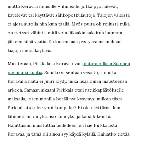
mutta Keravaa ihmisille – ihmisille, jotka pyöräilevät,
kävelevät tai käyttävät sähköpotkulautoja. Talojen väleistä
ei ajeta autolla niin kuin täällä. Myös puita oli reilusti, mikä
on tietysti vähintä, mitä voin liikaakin saksitun luonnon
jälkeen siinä vaatia. En kuitenkaan pysty asumaan ilman
laajoja metsäkäytäviä.
Muistetaan, Pirkkala ja Kerava ovat
pinta-aloillaan Suomen
pienimpiä kuntia
. Sinulla on sentään vesistöjä, mutta
Keravalla näitä ei juuri löydy, mikä lisää oman mausteensa
arkeen. Samaan aikaani Pirkkala etsii ratikkapäätökselle
maksajia, joten monilla herää nyt kysymys: milloin tästä
Pirkkalasta tulee yhtä kompakti? Ei ole näyttävää, kun
lähimetsäni on yhtä iso kuin yksi jalkapallokenttä.
Haluttaisiin muistuttaa uudelleen: en hae Pirkkalasta
Keravaa, ja tämä oli ainoa syy käydä kylällä. Haluatko tietää,