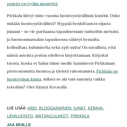
puurivi on tyyliin mennyttä
.
Pirkkala liittyi viime vuonna luontoystävällisiin kuntiin. Onko
mikään luontoystävällistä? Hyppää henkilöauton sijasta
junaani – se vie parhaassa tapauksessani vanhoihin metsiisi,
ja huonommassakin tapauksessa säästyt bensalta,
kolhuiltasi, kulumiselta sekä opit uutta! On surullista, että
näistä asioista joutuu edelleen kirjoittamaan. Kirjoitat
tuosta, koska et halua tänne meille kauniiseen Pirkkalaasi
pirstoutunutta luontoa ja tiivistä rakentamista.
Pirkkala on
luontoviisas kunta
, miksei se ala vain sanoista vaikka
tekoihisi? Olet käynyt Keravalla.
LUE LISÄÄ:
ARKI
BLOGGAAMINEN
JUNAT
KERAVA
LÄHILUONTO
MATKAILULAKOT
PIRKKALA
JAA MUILLE