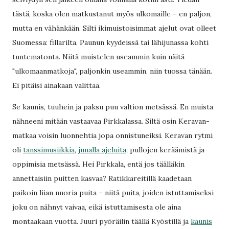
tästä, koska olen matkustanut myös ulkomaille – en paljon,
mutta en vähänkään. Silti ikimuistoisimmat ajelut ovat olleet
Suomessa: fillarilta, Paunun kyydeissä tai lähijunassa kohti
tuntematonta. Niitä muistelen useammin kuin näitä
"ulkomaanmatkoja", paljonkin useammin, niin tuossa tänään.
Ei pitäisi ainakaan valittaa.
Se kaunis, tuuhein ja paksu puu valtion metsässä. En muista
nähneeni mitään vastaavaa Pirkkalassa. Siltä osin Keravan-
matkaa voisin luonnehtia jopa onnistuneiksi. Keravan rytmi
oli
tanssimusiikkia
,
junalla ajeluita
, pullojen keräämistä ja
oppimisia metsässä. Hei Pirkkala, entä jos täälläkin
annettaisiin puitten kasvaa? Ratikkareitillä kaadetaan
paikoin liian nuoria puita – niitä puita, joiden istuttamiseksi
joku on nähnyt vaivaa, eikä istuttamisesta ole aina
montaakaan vuotta. Juuri pyöräilin täällä Kyöstillä ja
kaunis