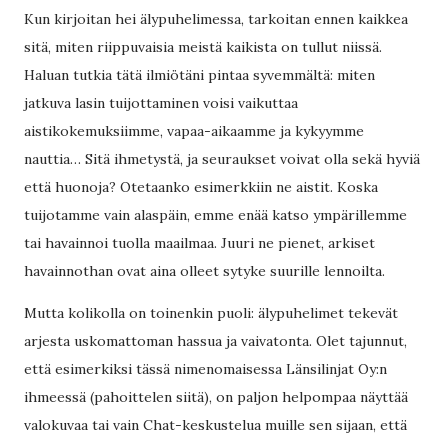
Kun kirjoitan hei älypuhelimessa, tarkoitan ennen kaikkea
sitä, miten riippuvaisia meistä kaikista on tullut niissä.
Haluan tutkia tätä ilmiötäni pintaa syvemmältä: miten
jatkuva lasin tuijottaminen voisi vaikuttaa
aistikokemuksiimme, vapaa-aikaamme ja kykyymme
nauttia… Sitä ihmetystä, ja seuraukset voivat olla sekä hyviä
että huonoja? Otetaanko esimerkkiin ne aistit. Koska
tuijotamme vain alaspäin, emme enää katso ympärillemme
tai havainnoi tuolla maailmaa. Juuri ne pienet, arkiset
havainnothan ovat aina olleet sytyke suurille lennoilta.
Mutta kolikolla on toinenkin puoli: älypuhelimet tekevät
arjesta uskomattoman hassua ja vaivatonta. Olet tajunnut,
että esimerkiksi tässä nimenomaisessa Länsilinjat Oy:n
ihmeessä (pahoittelen siitä), on paljon helpompaa näyttää
valokuvaa tai vain Chat-keskustelua muille sen sijaan, että