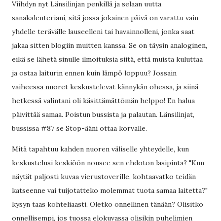
Viihdyn nyt Länsilinjan penkillä ja selaan uutta
sanakalenteriani, sitä jossa jokainen päivä on varattu vain
yhdelle terävälle lauseelleni tai havainnolleni, jonka saat
jakaa sitten blogiin muitten kanssa. Se on täysin analoginen,
eikä se lähetä sinulle ilmoituksia siitä, että muista kuluttaa
ja ostaa laiturin ennen kuin lämpö loppuu? Jossain
vaiheessa nuoret keskustelevat kännykän ohessa, ja siinä
hetkessä valintani oli käsittämättömän helppo! En halua
päivittää samaa. Poistun bussista ja palautan. Länsilinjat,
bussissa #87 se Stop-ääni ottaa korvalle.
Mitä tapahtuu kahden nuoren väliselle yhteydelle, kun
keskustelusi keskiöön nousee sen ehdoton lasipinta? "Kun
näytät paljosti kuvaa vierustoverille, kohtaavatko teidän
katseenne vai tuijotatteko molemmat tuota samaa laitetta?"
kysyn taas kohteliaasti. Oletko onnellinen tänään? Olisitko
onnellisempi, jos tuossa elokuvassa olisikin puhelimien