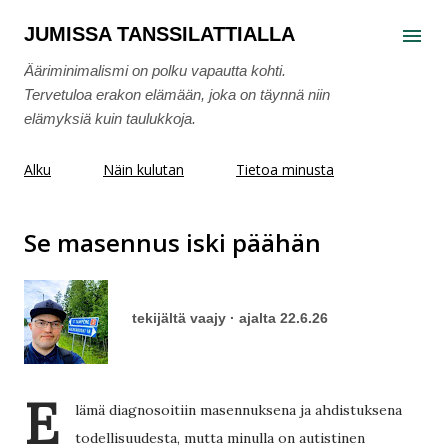
Siirry pääsisältöön
JUMISSA TANSSILATTIALLA
Ääriminimalismi on polku vapautta kohti.
Tervetuloa erakon elämään, joka on täynnä niin
elämyksiä kuin taulukkoja.
Alku
Näin kulutan
Tietoa minusta
Se masennus iski päähän
tekijältä
vaajy
ajalta
22.6.26
E
lämä diagnosoitiin masennuksena ja ahdistuksena
todellisuudesta, mutta minulla on autistinen