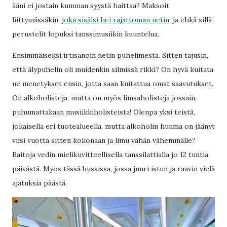
ääni ei jostain kumman syystä haittaa? Maksoit
liittymässäkin,
joka sisälsi hei rajattoman netin
, ja ehkä sillä
perustelit lopuksi tanssimusiikin kuuntelua.
Ensimmäiseksi irtisanoin netin puhelimesta. Sitten tajusin,
että älypuhelin oli muidenkin silmissä rikki? On hyvä kuitata
ne menetykset ensin, jotta saan kuitattua omat saavutukset.
On alkoholisteja, mutta on myös limsaholisteja jossain,
puhumattakaan musiikkiholisteista! Olenpa yksi teistä,
jokaisella eri tuotealueella, mutta alkoholin huuma on jäänyt
viisi vuotta sitten kokonaan ja limu vähän vähemmälle?
Raitoja vedin mielikuvitteellisella tanssilattialla jo 12 tuntia
päivästä. Myös tässä bussissa, jossa juuri istun ja raavin vielä
ajatuksia päästä.