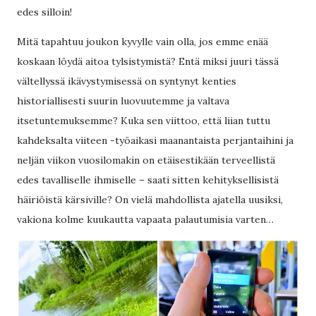
edes silloin!
Mitä tapahtuu joukon kyvylle vain olla, jos emme enää
koskaan löydä aitoa tylsistymistä? Entä miksi juuri tässä
vältellyssä ikävystymisessä on syntynyt kenties
historiallisesti suurin luovuutemme ja valtava
itsetuntemuksemme? Kuka sen viittoo, että liian tuttu
kahdeksalta viiteen -työaikasi maanantaista perjantaihini ja
neljän viikon vuosilomakin on etäisestikään terveellistä
edes tavalliselle ihmiselle – saati sitten kehityksellisistä
häiriöistä kärsiville? On vielä mahdollista ajatella uusiksi,
vakiona kolme kuukautta vapaata palautumisia varten…