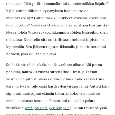
olemasta. Eikö pitäisi kuunnella sitä tanssimusiikkia linjalta?
Kyllä, esitän tällaisen kysymyksen itselleni, se on
muodikasta nyt! Laitan taas kuulokkeet korviini, koska niin
kuuluu tehdä? Vaikka nettiä ei ole, eikä ainakaan toistaiseksi
Nysse johda Wifi-verkkoa liikennöitsijöiden busseihin, olen
olemassa. Kuuntelin sitä soittolistaasi hetkeni ja pistin ne
lepäämään. Sen jälkeen tuijotat ikkunalla ja nautit hetkessä
hetkesi, joka oli lähellä eksyä.
Se hetki vie ehkä aikakoneella vanhaan aikaan. Älä putoa
penkiltä, mutta 20 vuotta sitten Niko Kivelä ja Teemu
Vesterinen pitivät omaa sketsiohjelmaa radiokanava Uusi
Kissillä. Nyt ei tule enää hardstylen virtaasi siitä. Autisti kävi
läpi omia muistojaan elämän takaa, ja koko vitsi muistui
mieleen sanasta sanaan… Ennen sitä on pakko palata
musiikkiin,
entä jos vielä yksi kappale
? Laitan taustahälyssä