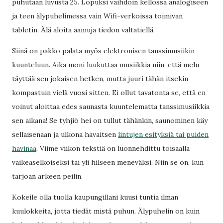
puhutaan luvusta 25. Lopuksi vaihdoin kellossa analogiseen
ja teen älypuhelimessa vain Wifi-verkoissa toimivan
tabletin. Älä aloita aamuja tiedon valtatiellä.
Siinä on pakko palata myös elektronisen tanssimusiikin
kuunteluun. Aika moni luukuttaa musiikkia niin, että melu
täyttää sen jokaisen hetken, mutta juuri tähän itsekin
kompastuin vielä vuosi sitten. Ei ollut tavatonta se, että en
voinut aloittaa edes saunasta kuuntelematta tanssimusiikkia
sen aikana! Se tyhjiö hei on tullut tähänkin, saunominen käy
sellaisenaan ja ulkona havaitsen
lintujen esityksiä tai puiden
havinaa
. Viime viikon tekstiä on luonnehdittu toisaalla
vaikeaselkoiseksi tai yli hilseen meneväksi. Niin se on, kun
tarjoan arkeen peilin.
Kokeile olla tuolla kaupungillani kuusi tuntia ilman
kuulokkeita, jotta tiedät mistä puhun. Älypuhelin on kuin