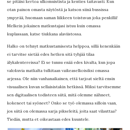
se pitäisi kertoa ulkomuistista ja kenties taitavasti. Kun
otan painon omasta näytöstä ja katson siinä bussissa
ympyrää, huomaan saman liikkeen toistuvan joka penkillä!
Melkein jokainen matkustajasi istuu kuin omassa
kuplassaan, katse tiukkana alaviistossa.
Halko on tehnyt matkustamisesta helppoa, sillä kenenkään
ei tarvitse sietää edes hetken sitä tyhjää tilaa
älykalentereissa? Ei se tunnu enää edes kivalta, kun jopa
valokuvia matkalta tulkitaan vaikeaselkoisiksi omassa
arjessa. Ole niin vanhanaikainen, että tarjoat sieltä ensin
visuaalisen kuvan sellaisistakin hetkissä. Miksi tarvitsemme
sen digitaalisen todisteen siitä, mitä olemme nähneet,
kokeneet tai syöneet? Onko se työ olemassa silloin vaan,
jos siitä on olemassa sarja pikseleitä, joita saat vilauttaa?
Tiedän, mutta et oikeastaan edes kuuntele.