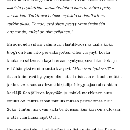
asioista psykiatrian sairaanhoitajien kanssa, vahva epäily
autismista. Tutkittava haluaa myöskin autismikirjonsa
tutkimuksia. Kertoo, että siten pystyy ymmärtämään
enemmän, miksi on niin erilainen!"
En sopeudu siihen valmiiseen laatikkoosi, ja täällä koko
blogi on kuin aito perunkirjoitus. Olen väsynyt, koska
kuukausi sitten sai käydä erään syntymäpäivilläkin toki, ja
eiköhän yksi ei niin tuttu kysynyt:
"Mitä teet työksesi?"
–
ikään kuin hyvä kysymys olisi sitä. Toisinaan et kuule mitään,
joskus voin sanoa olevani kirjailija, bloggaajaa tai roskien
kerääjä. Sen jälkeen kysytään jo, minkä merkkinen auto
sinulla on, mutta eihän minulla mitään peltilehmää ole?
Sekin tuntui menevän vielä tunteisiisi, kun kerron ajelevani,
mutta vain Länsilinjat Oy:llä.
Ihmiset ajattelevat, että elämäni olisi jotain juhlaa. Ei ole