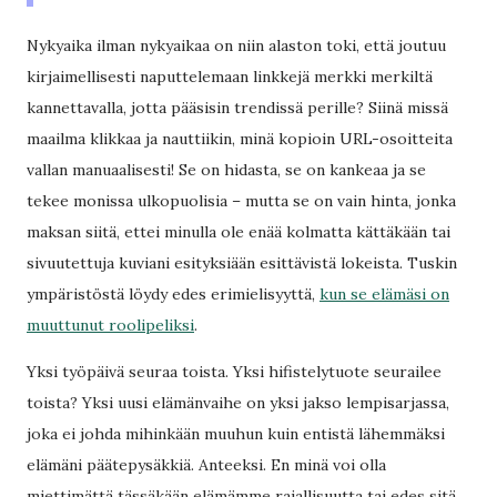
Nykyaika ilman nykyaikaa on niin alaston toki, että joutuu
kirjaimellisesti naputtelemaan linkkejä merkki merkiltä
kannettavalla, jotta pääsisin trendissä perille? Siinä missä
maailma klikkaa ja nauttiikin, minä kopioin URL-osoitteita
vallan manuaalisesti! Se on hidasta, se on kankeaa ja se
tekee monissa ulkopuolisia – mutta se on vain hinta, jonka
maksan siitä, ettei minulla ole enää kolmatta kättäkään tai
sivuutettuja kuviani esityksiään esittävistä lokeista. Tuskin
ympäristöstä löydy edes erimielisyyttä,
kun se elämäsi on
muuttunut roolipeliksi
.
Yksi työpäivä seuraa toista. Yksi hifistelytuote seurailee
toista? Yksi uusi elämänvaihe on yksi jakso lempisarjassa,
joka ei johda mihinkään muuhun kuin entistä lähemmäksi
elämäni päätepysäkkiä. Anteeksi. En minä voi olla
miettimättä tässäkään elämämme rajallisuutta tai edes sitä,