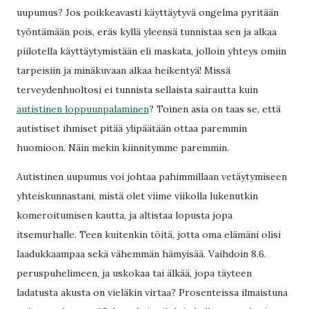
uupumus? Jos poikkeavasti käyttäytyvä ongelma pyritään
työntämään pois, eräs kyllä yleensä tunnistaa sen ja alkaa
piilotella käyttäytymistään eli maskata, jolloin yhteys omiin
tarpeisiin ja minäkuvaan alkaa heikentyä! Missä
terveydenhuoltosi ei tunnista sellaista sairautta kuin
autistinen loppuunpalaminen
? Toinen asia on taas se, että
autistiset ihmiset pitää ylipäätään ottaa paremmin
huomioon. Näin mekin kiinnitymme paremmin.
Autistinen uupumus voi johtaa pahimmillaan vetäytymiseen
yhteiskunnastani, mistä olet viime viikolla lukenutkin
komeroitumisen kautta, ja altistaa lopusta jopa
itsemurhalle. Teen kuitenkin töitä, jotta oma elämäni olisi
laadukkaampaa sekä vähemmän hämyisää. Vaihdoin 8.6.
peruspuhelimeen, ja uskokaa tai älkää, jopa täyteen
ladatusta akusta on vieläkin virtaa? Prosenteissa ilmaistuna