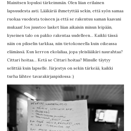
Mainitsen lopuksi tärkeimmän. Olen liian erilainen
lapsuudesta asti. Lääkäriä ihmetyttää sekin, että syön samaa
ruokaa vuodesta toiseen ja että se rakentuu saman kaavani
mukaan! Jos juustoo lasket liian aikaisin minun leipään,
kyseinen talo on pakko rakentaa uudelleen… Kaikki tässä
näin on pikselin tarkkaa, niin tietokoneella kuin oikeassa
elämässä. Kun kerron ekolaliaa, jopa yleislääkäri naurahtaa?
Cittari hoitaa… Ketä se Cittari hoitaa? Minulle täytyy
selittää kuin lapselle. Järjestys on sekin tärkeää, kaikki
turha lähtee tavarakirjanpidossa :)