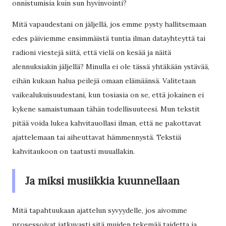
onnistumisia kuin sun hyvinvointi?
Mitä vapaudestani on jäljellä, jos emme pysty hallitsemaan
edes päiviemme ensimmäistä tuntia ilman datayhteyttä tai
radioni viestejä siitä, että vielä on kesää ja näitä
alennuksiakin jäljellä? Minulla ei ole tässä yhtäkään ystävää,
eihän kukaan halua peilejä omaan elämäänsä. Valitetaan
vaikealukuisuudestani, kun tosiasia on se, että jokainen ei
kykene samaistumaan tähän todellisuuteesi. Mun tekstit
pitää voida lukea kahvitauollasi ilman, että ne pakottavat
ajattelemaan tai aiheuttavat hämmennystä. Tekstiä
kahvitaukoon on taatusti muuallakin.
Ja miksi musiikkia kuunnellaan
Mitä tapahtuukaan ajattelun syvyydelle, jos aivomme
prosessoivat jatkuvasti sitä muiden tekemää taidetta ja