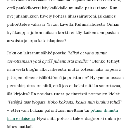
että pankkikortti käy kaikkialle muualle paitsi tänne. Kun
nyt juhannuksen kävely kohtaa lihassairauteni, jalkamies
pahoittelee välissä? Yritän kävellä, Kuhmalahdesta. Onhan
kyläkauppa, johon mikään kortti ei käy, kaiken sen paskan
arvoista ja jopa käteiskapinaa?
Joku on laittanut sähköpostia:
"Miksi et vaivautunut
toivottamaan yhtä hyvää juhannusta meille?"
Olenko tehnyt
näin vielä blogin alkuvaiheesta, mutta totesin aika nopeasti
juttujen olleen sisällöttömiä ja poistin ne? Nykymuodossaan
perunkirjoitus on siitä, että jos ei keksi mitään sanottavaa,
älä kirjoita? En noudata tuota perinteistä normojen kieltä:
"Pitääpä taas blogata. Koko kokosta, koska niin kuuluu tehdä"
– ettei vain kukaan pahoittaisi mieltään tai
pitäisi ihmistä
liian erilaisena
. Hyvä siitä polussa tulee, diagnoosi onkin jo
lähes matkalla.