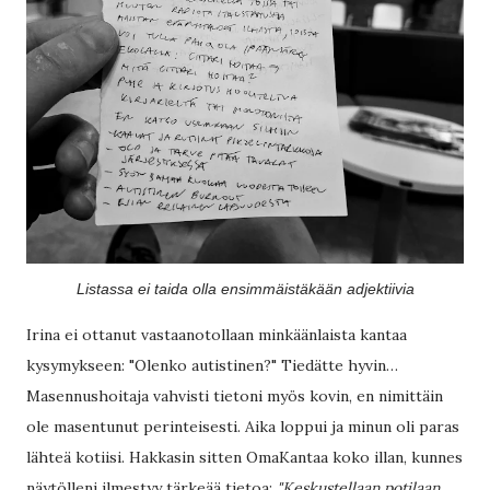
Listassa ei taida olla ensimmäistäkään adjektiivia
Irina ei ottanut vastaanotollaan minkäänlaista kantaa
kysymykseen: "Olenko autistinen?" Tiedätte hyvin…
Masennushoitaja vahvisti tietoni myös kovin, en nimittäin
ole masentunut perinteisesti. Aika loppui ja minun oli paras
lähteä kotiisi. Hakkasin sitten OmaKantaa koko illan, kunnes
näytölleni ilmestyy tärkeää tietoa:
"Keskustellaan potilaan