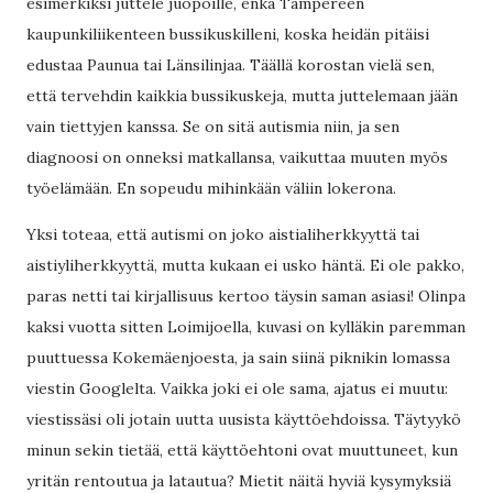
esimerkiksi juttele juopoille, enkä Tampereen
kaupunkiliikenteen bussikuskilleni, koska heidän pitäisi
edustaa Paunua tai Länsilinjaa. Täällä korostan vielä sen,
että tervehdin kaikkia bussikuskeja, mutta juttelemaan jään
vain tiettyjen kanssa. Se on sitä autismia niin, ja sen
diagnoosi on onneksi matkallansa, vaikuttaa muuten myös
työelämään. En sopeudu mihinkään väliin lokerona.
Yksi toteaa, että autismi on joko aistialiherkkyyttä tai
aistiyliherkkyyttä, mutta kukaan ei usko häntä. Ei ole pakko,
paras netti tai kirjallisuus kertoo täysin saman asiasi! Olinpa
kaksi vuotta sitten Loimijoella, kuvasi on kylläkin paremman
puuttuessa Kokemäenjoesta, ja sain siinä piknikin lomassa
viestin Googlelta. Vaikka joki ei ole sama, ajatus ei muutu:
viestissäsi oli jotain uutta uusista käyttöehdoissa. Täytyykö
minun sekin tietää, että käyttöehtoni ovat muuttuneet, kun
yritän rentoutua ja latautua? Mietit näitä hyviä kysymyksiä