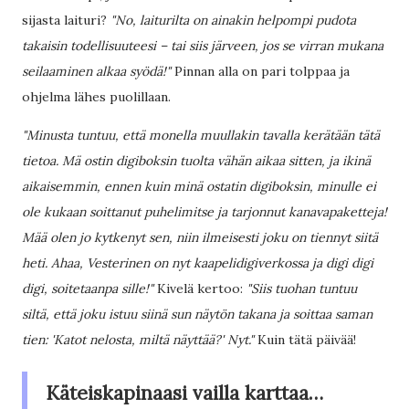
sijasta laituri?
"No, laiturilta on ainakin helpompi pudota
takaisin todellisuuteesi – tai siis järveen, jos se virran mukana
seilaaminen alkaa syödä!"
Pinnan alla on pari tolppaa ja
ohjelma lähes puolillaan.
"Minusta tuntuu, että monella muullakin tavalla kerätään tätä
tietoa. Mä ostin digiboksin tuolta vähän aikaa sitten, ja ikinä
aikaisemmin, ennen kuin minä ostatin digiboksin, minulle ei
ole kukaan soittanut puhelimitse ja tarjonnut kanavapaketteja!
Mää olen jo kytkenyt sen, niin ilmeisesti joku on tiennyt siitä
heti. Ahaa, Vesterinen on nyt kaapelidigiverkossa ja digi digi
digi, soitetaanpa sille!"
Kivelä kertoo:
"Siis tuohan tuntuu
siltä, että joku istuu siinä sun näytön takana ja soittaa saman
tien: 'Katot nelosta, miltä näyttää?' Nyt."
Kuin tätä päivää!
Käteiskapinaasi vailla karttaa…