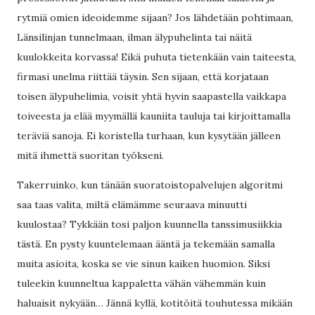
rytmiä omien ideoidemme sijaan? Jos lähdetään pohtimaan,
Länsilinjan tunnelmaan, ilman älypuhelinta tai näitä
kuulokkeita korvassa! Eikä puhuta tietenkään vain taiteesta,
firmasi unelma riittää täysin. Sen sijaan, että korjataan
toisen älypuhelimia, voisit yhtä hyvin saapastella vaikkapa
toiveesta ja elää myymällä kauniita tauluja tai kirjoittamalla
teräviä sanoja. Ei koristella turhaan, kun kysytään jälleen
mitä ihmettä suoritan työkseni.
Takerruinko, kun tänään suoratoistopalvelujen algoritmi
saa taas valita, miltä elämämme seuraava minuutti
kuulostaa? Tykkään tosi paljon kuunnella tanssimusiikkia
tästä. En pysty kuuntelemaan ääntä ja tekemään samalla
muita asioita, koska se vie sinun kaiken huomion. Siksi
tuleekin kuunneltua kappaletta vähän vähemmän kuin
haluaisit nykyään… Jännä kyllä, kotitöitä touhutessa mikään