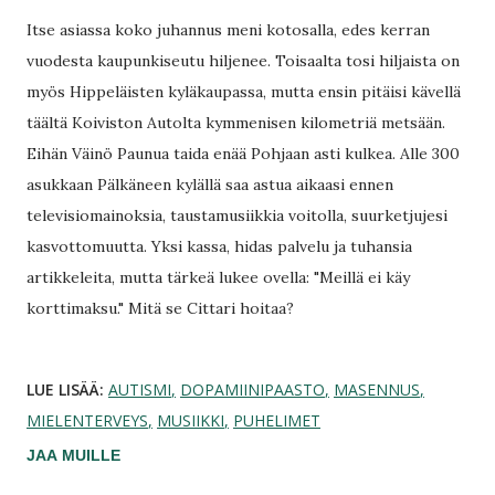
Itse asiassa koko juhannus meni kotosalla, edes kerran
vuodesta kaupunkiseutu hiljenee. Toisaalta tosi hiljaista on
myös Hippeläisten kyläkaupassa, mutta ensin pitäisi kävellä
täältä Koiviston Autolta kymmenisen kilometriä metsään.
Eihän Väinö Paunua taida enää Pohjaan asti kulkea. Alle 300
asukkaan Pälkäneen kylällä saa astua aikaasi ennen
televisiomainoksia, taustamusiikkia voitolla, suurketjujesi
kasvottomuutta. Yksi kassa, hidas palvelu ja tuhansia
artikkeleita, mutta tärkeä lukee ovella: "Meillä ei käy
korttimaksu." Mitä se Cittari hoitaa?
LUE LISÄÄ:
AUTISMI
DOPAMIINIPAASTO
MASENNUS
MIELENTERVEYS
MUSIIKKI
PUHELIMET
JAA MUILLE