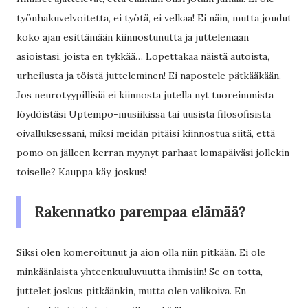
työnhakuvelvoitetta, ei työtä, ei velkaa! Ei näin, mutta joudut
koko ajan esittämään kiinnostunutta ja juttelemaan
asioistasi, joista en tykkää… Lopettakaa näistä autoista,
urheilusta ja töistä jutteleminen! Ei napostele pätkääkään.
Jos neurotyypillisiä ei kiinnosta jutella nyt tuoreimmista
löydöistäsi Uptempo-musiikissa tai uusista filosofisista
oivalluksessani, miksi meidän pitäisi kiinnostua siitä, että
pomo on jälleen kerran myynyt parhaat lomapäiväsi jollekin
toiselle? Kauppa käy, joskus!
Rakennatko parempaa elämää?
Siksi olen komeroitunut ja aion olla niin pitkään. Ei ole
minkäänlaista yhteenkuuluvuutta ihmisiin! Se on totta,
juttelet joskus pitkäänkin, mutta olen valikoiva. En