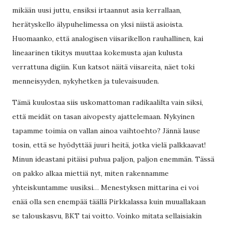
mikään uusi juttu, ensiksi irtaannut asia kerrallaan,
herätyskello älypuhelimessa on yksi niistä asioista.
Huomaanko, että analogisen viisarikellon rauhallinen, kai
lineaarinen tikitys muuttaa kokemusta ajan kulusta
verrattuna digiin. Kun katsot näitä viisareita, näet toki
menneisyyden, nykyhetken ja tulevaisuuden.
Tämä kuulostaa siis uskomattoman radikaalilta vain siksi,
että meidät on tasan aivopesty ajattelemaan. Nykyinen
tapamme toimia on vallan ainoa vaihtoehto? Jännä lause
tosin, että se hyödyttää juuri heitä, jotka vielä palkkaavat!
Minun ideastani pitäisi puhua paljon, paljon enemmän. Tässä
on pakko alkaa miettiä nyt, miten rakennamme
yhteiskuntamme uusiksi… Menestyksen mittarina ei voi
enää olla sen enempää täällä Pirkkalassa kuin muuallakaan
se talouskasvu, BKT tai voitto. Voinko mitata sellaisiakin