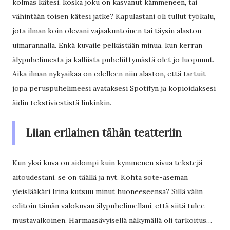
kolmas kätesi, koska joku on kasvanut kämmeneen, tai
vähintään toisen kätesi jatke? Kapulastani oli tullut työkalu,
jota ilman koin olevani vajaakuntoinen tai täysin alaston
uimarannalla. Enkä kuvaile pelkästään minua, kun kerran
älypuhelimesta ja kalliista puheliittymästä olet jo luopunut.
Aika ilman nykyaikaa on edelleen niin alaston, että tartuit
jopa peruspuhelimeesi avataksesi Spotifyn ja kopioidaksesi
äidin tekstiviestistä linkinkin.
Liian erilainen tähän teatteriin
Kun yksi kuva on aidompi kuin kymmenen sivua tekstejä
aitoudestani, se on täällä ja nyt. Kohta sote-aseman
yleislääkäri Irina kutsuu minut huoneeseensa? Sillä välin
editoin tämän valokuvan älypuhelimellani, että siitä tulee
mustavalkoinen. Harmaasävyisellä näkymällä oli tarkoitus…