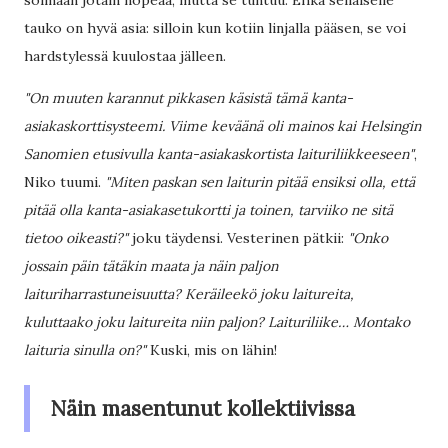
soimaan jotain nopeaa, mutta se tuntuu. Ehkä sellaiselle
tauko on hyvä asia: silloin kun kotiin linjalla pääsen, se voi
hardstylessä kuulostaa jälleen.
"On muuten karannut pikkasen käsistä tämä kanta-
asiakaskorttisysteemi. Viime keväänä oli mainos kai Helsingin
Sanomien etusivulla kanta-asiakaskortista laituriliikkeeseen"
,
Niko tuumi.
"Miten paskan sen laiturin pitää ensiksi olla, että
pitää olla kanta-asiakasetukortti ja toinen, tarviiko ne sitä
tietoo oikeasti?"
joku täydensi. Vesterinen pätkii:
"Onko
jossain päin tätäkin maata ja näin paljon
laituriharrastuneisuutta? Keräileekö joku laitureita,
kuluttaako joku laitureita niin paljon? Laituriliike… Montako
laituria sinulla on?"
Kuski, mis on lähin!
Näin masentunut kollektiivissa